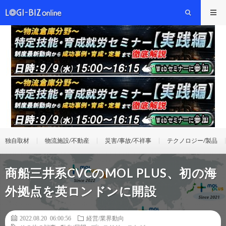
独自取材
物流施設/不動産
災害/事故/不祥事
テクノロジー/製品
商船三井系CVCのMOL PLUS、初の海
外拠点を英ロンドンに開設
2022.08.20 06:00:56
経営/業界動向