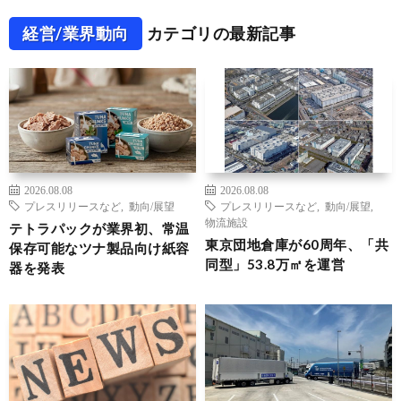
経営/業界動向
カテゴリの最新記事
2026.08.08
2026.08.08
プレスリリースなど
,
動向/展望
プレスリリースなど
,
動向/展望
,
物流施設
テトラパックが業界初、常温
東京団地倉庫が60周年、「共
保存可能なツナ製品向け紙容
同型」53.8万㎡を運営
器を発表