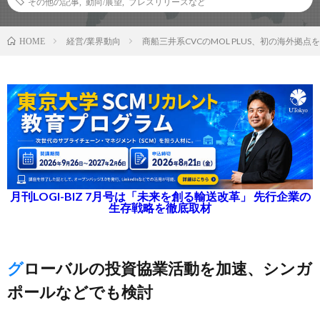
その他の記事
,
動向/展望
,
プレスリリースなど
経営/業界動向
商船三井系CVCのMOL PLUS、初の海外拠
HOME
月刊LOGI-BIZ 7月号は「未来を創る輸送改革」 先行企業の
生存戦略を徹底取材
グローバルの投資協業活動を加速、シンガ
ポールなどでも検討