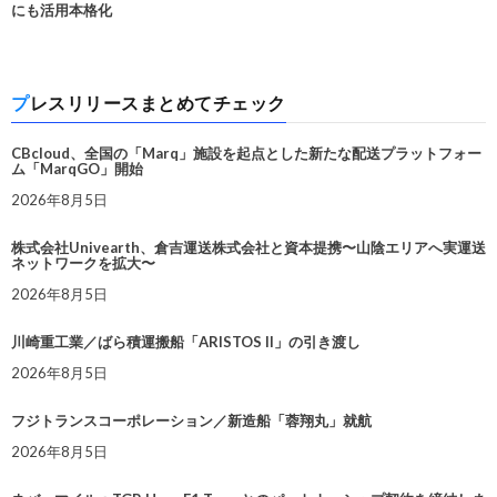
にも活用本格化
プレスリリースまとめてチェック
CBcloud、全国の「Marq」施設を起点とした新たな配送プラットフォー
ム「MarqGO」開始
2026年8月5日
株式会社Univearth、倉吉運送株式会社と資本提携〜山陰エリアへ実運送
ネットワークを拡大〜
2026年8月5日
川崎重工業／ばら積運搬船「ARISTOS II」の引き渡し
2026年8月5日
フジトランスコーポレーション／新造船「蓉翔丸」就航
2026年8月5日