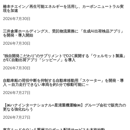
椿本チエイン／再生可能エネルギーを活用し、カーボンニュートラル実
現を加速
2026年7月30日
三井倉庫ホールディングス、受託物流業務に 「生成AI出荷検品アプリ」
を開発・導入開始
2026年7月30日
“独自開発こだわり”のサプリメントでD2C展開する「ウェルモット製薬」
がEC自動出荷アプリ「シッピーノ」を導入
2026年7月30日
自動車船の荷役中断を抑制する自動車移動用「スケーター」を開発・導
入 ～自力走行できない車両を約5分で移動可能に～
2026年7月27日
【㈱ハナインターナショナル×星清重機運輸㈱】グループ会社で販売力の
更なる強化ねらう
2026年7月27日
東京ミッドタウン八重洲でロボット配送サービスを本格始動