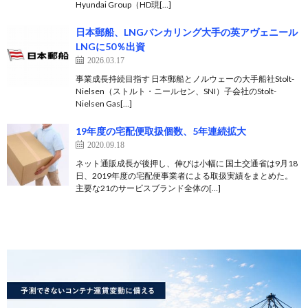
Hyundai Group（HD現[…]
日本郵船、LNGバンカリング大手の英アヴェニール
LNGに50％出資
2026.03.17
事業成長持続目指す 日本郵船とノルウェーの大手船社Stolt-
Nielsen（ストルト・ニールセン、SNI）子会社のStolt-
Nielsen Gas[…]
19年度の宅配便取扱個数、5年連続拡大
2020.09.18
ネット通販成長が後押し、伸びは小幅に 国土交通省は9月18
日、2019年度の宅配便事業者による取扱実績をまとめた。
主要な21のサービスブランド全体の[…]