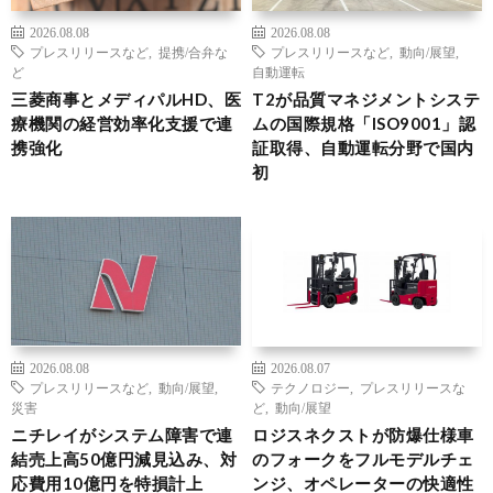
2026.08.08
2026.08.08
プレスリリースなど
,
提携/合弁な
プレスリリースなど
,
動向/展望
,
ど
自動運転
三菱商事とメディパルHD、医
T2が品質マネジメントシステ
療機関の経営効率化支援で連
ムの国際規格「ISO9001」認
携強化
証取得、自動運転分野で国内
初
2026.08.08
2026.08.07
プレスリリースなど
,
動向/展望
,
テクノロジー
,
プレスリリースな
災害
ど
,
動向/展望
ニチレイがシステム障害で連
ロジスネクストが防爆仕様車
結売上高50億円減見込み、対
のフォークをフルモデルチェ
応費用10億円を特損計上
ンジ、オペレーターの快適性