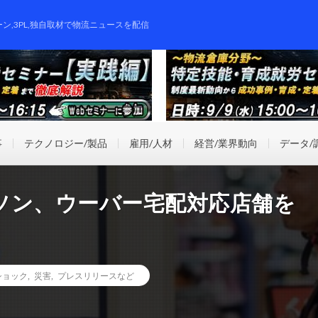
ーン,3PL,独自取材で物流ニュースを配信
事
テクノロジー/製品
雇用/人材
経営/業界動向
データ/
ソン、ウーバー宅配対応店舗を
ショック
,
災害
,
プレスリリースなど