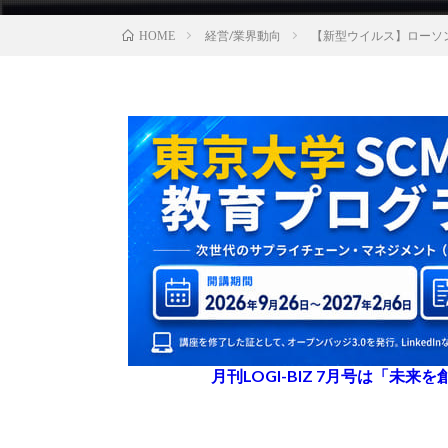
経営/業界動向
【新型ウイルス】ローソ
HOME
月刊LOGI-BIZ 7月号は「未