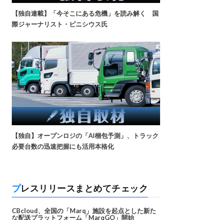
【独自連載】「今そこにある危機」を読み解く 国
際ジャーナリスト・ビニシウス氏
【独自】オープンロジの「AI梱包予測」、トラック
必要台数の迅速把握にも活用本格化
プレスリリースまとめてチェック
CBcloud、全国の「Marq」施設を起点とした新た
な配送プラットフォーム「MarqGO」開始