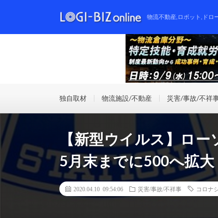
物流不動産,ロボット,ドロ
独自取材
物流施設/不動産
災害/事故/不祥
【新型ウイルス】ロー
5月末までに500へ拡大
2020.04.10 09:54:06
災害/事故/不祥事
コロナ