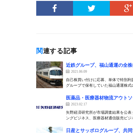
関連する記事
近鉄グループ、福山通運の全株
2021.06.09
自己株買い付けに応募、単体で特別利益
グループで保有していた福山通運株式の
医薬品・医療器材物流アウトソー
2023.02.17
矢野経済研究所が市場調査結果を公表 
ングビジネス、医療器材通信販売ビジネ
日産とサッポログループ、共同