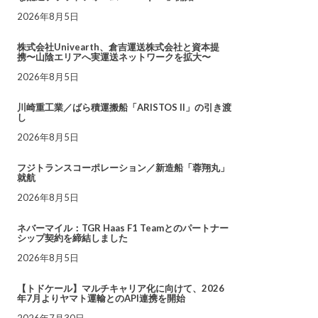
2026年8月5日
株式会社Univearth、倉吉運送株式会社と資本提
携〜山陰エリアへ実運送ネットワークを拡大〜
2026年8月5日
川崎重工業／ばら積運搬船「ARISTOS II」の引き渡
し
2026年8月5日
フジトランスコーポレーション／新造船「蓉翔丸」
就航
2026年8月5日
ネバーマイル：TGR Haas F1 Teamとのパートナー
シップ契約を締結しました
2026年8月5日
【トドケール】マルチキャリア化に向けて、2026
年7月よりヤマト運輸とのAPI連携を開始
2026年7月30日