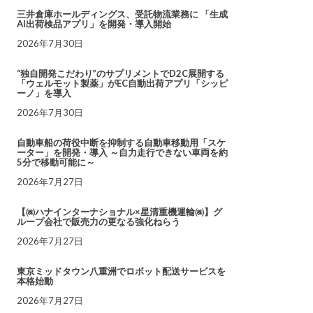
三井倉庫ホールディングス、受託物流業務に 「生成
AI出荷検品アプリ」を開発・導入開始
2026年7月30日
“独自開発こだわり”のサプリメントでD2C展開する
「ウェルモット製薬」がEC自動出荷アプリ「シッピ
ーノ」を導入
2026年7月30日
自動車船の荷役中断を抑制する自動車移動用「スケ
ーター」を開発・導入 ～自力走行できない車両を約
5分で移動可能に～
2026年7月27日
【㈱ハナインターナショナル×星清重機運輸㈱】グ
ループ会社で販売力の更なる強化ねらう
2026年7月27日
東京ミッドタウン八重洲でロボット配送サービスを
本格始動
2026年7月27日