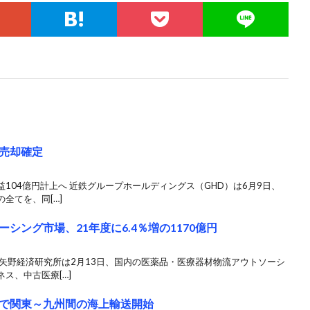
売却確定
104億円計上へ 近鉄グループホールディングス（GHD）は6月9日、
全てを、同[…]
シング市場、21年度に6.4％増の1170億円
矢野経済研究所は2月13日、国内の医薬品・医療器材物流アウトソーシ
ス、中古医療[…]
で関東～九州間の海上輸送開始