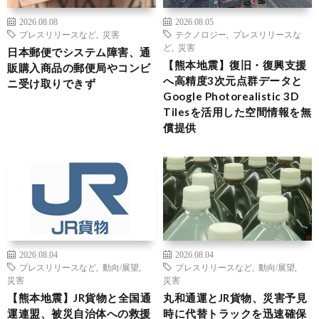
2026.08.08
2026.08.05
プレスリリースなど
,
災害
テクノロジー
,
プレスリリースな
ど
,
災害
日本郵便でシステム障害、通
【熊本地震】復旧・復興支援
販購入商品の郵便局やコンビ
へ高精度3次元点群データと
ニ受け取りできず
Google Photorealistic 3D
Tilesを活用した空間情報を無
償提供
2026.08.04
2026.08.04
プレスリリースなど
,
動向/展望
,
プレスリリースなど
,
動向/展望
,
災害
災害
【熊本地震】JR貨物と全国通
丸和通運とJR貨物、災害予見
運連盟、被災自治体への救援
時に代替トラックを迅速確保