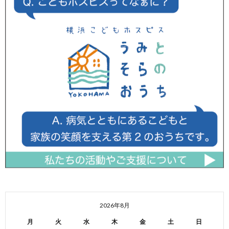
2026年8月
月
火
水
木
金
土
日