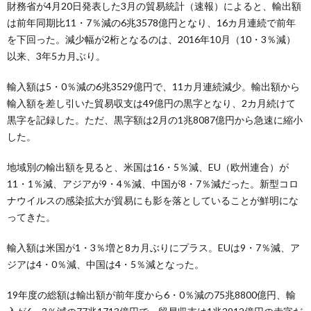
財務省が4月20日発表した3月の貿易統計（速報）によると、輸出額
は前年同期比11・7％減の6兆3578億円となり、16カ月連続で前年
を下回った。減少幅が2桁となるのは、2016年10月（10・3％減）
以来、3年5カ月ぶり。
輸入額は5・0％減の6兆3529億円で、11カ月連続減少。輸出額から
輸入額を差し引いた貿易収支は49億円の黒字となり、2カ月続けて
黒字を記録した。ただ、黒字額は2月の1兆8087億円から急速に縮小
した。
地域別の輸出額を見ると、米国は16・5％減、EU（欧州連合）が
11・1％減、アジアが9・4％減、中国が8・7％減だった。新型コロ
ナウイルスの感染拡大が貿易にも影を落としていることが鮮明にな
ってきた。
輸入額は米国が1・3％増と8カ月ぶりにプラス。EUは9・7％減、ア
ジアは4・0％減、中国は4・5％減となった。
19年度の総額は輸出額が前年度から6・0％減の75兆8800億円、輸