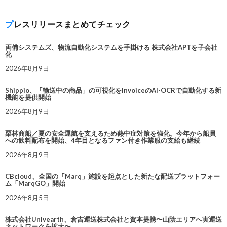
プレスリリースまとめてチェック
両備システムズ、物流自動化システムを手掛ける 株式会社APTを子会社
化
2026年8月9日
Shippio、「輸送中の商品」の可視化をInvoiceのAI-OCRで自動化する新
機能を提供開始
2026年8月9日
栗林商船／夏の安全運航を支えるため熱中症対策を強化。今年から船員
への飲料配布を開始、4年目となるファン付き作業服の支給も継続
2026年8月9日
CBcloud、全国の「Marq」施設を起点とした新たな配送プラットフォー
ム「MarqGO」開始
2026年8月5日
株式会社Univearth、倉吉運送株式会社と資本提携〜山陰エリアへ実運送
ネットワークを拡大〜