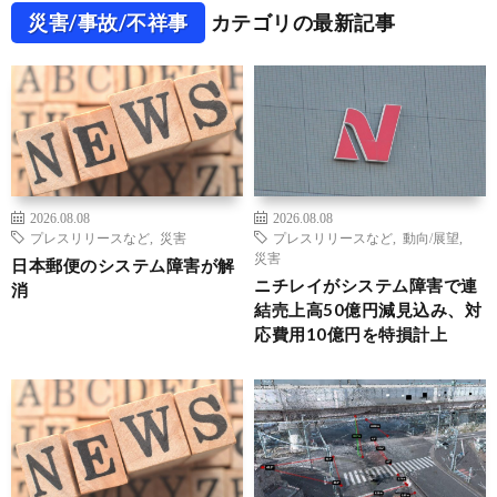
災害/事故/不祥事
カテゴリの最新記事
2026.08.08
2026.08.08
プレスリリースなど
,
災害
プレスリリースなど
,
動向/展望
,
災害
日本郵便のシステム障害が解
ニチレイがシステム障害で連
消
結売上高50億円減見込み、対
応費用10億円を特損計上