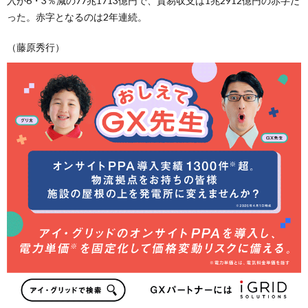
入が6・3％減の77兆1713億円で、貿易収支は1兆2912億円の赤字だ
った。赤字となるのは2年連続。
（藤原秀行）