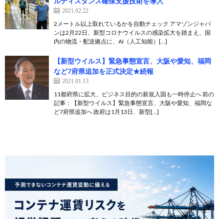
ルディスタンス確保支援技術を導入
2021.02.22
2メートル以上取れているかを自動チェック アマゾンジャパ
ンは2月22日、新型コロナウイルスの感染拡大を踏まえ、国
内の物流・配送拠点に、AI（人工知能）[…]
【新型ウイルス】緊急事態宣言、大阪や愛知、福岡
など7府県追加を正式決定★続報
2021.01.13
11都府県に拡大、ビジネス目的の新規入国も一時停止へ 前の
記事：【新型ウイルス】緊急事態宣言、大阪や愛知、福岡な
ど7府県追加へ 政府は1月13日、新型[…]