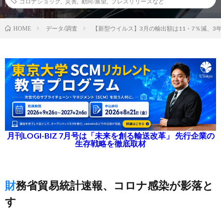
コロナショック
,
災害
,
動向/展望
,
プレスリリースなど
データ/調査
【新型ウイルス】3月の輸出額は11・7％減、3
HOME
月刊LOGI-BIZ 7月号は「未来を創る輸送改革」 先行企業の
生存戦略を徹底取材
財務省貿易統計速報、コロナ感染が影落と
す