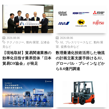
2026.08.06
2026.08.06
テクノロジー
,
動向/展望
,
記者会
AI
,
プレスリリースなど
,
動向/展
見など
望
,
提携/合弁など
【現地取材】貿易関連業務の
数理最適化技術活用した物流
効率化目指す業界団体「日本
の計画立案支援手掛けるJIJ、
貿易DX協会」が発足
グローバル・ブレインなどか
ら8.4億円調達