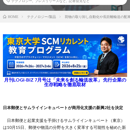
テクノロジー
,
プレスリリースなど
,
記者会見など
テクノロジー/製品
荷物の取り卸し自動化や長距離輸送の配
HOME
月刊LOGI-BIZ 7月号は「未来を創る輸送改革」 先行企業の
生存戦略を徹底取材
日本郵便とサムライインキュベートが商用化支援の新興2社を決定
日本郵便と起業支援を手掛けるサムライインキュベート（東京）
は10月15日、郵便や物流の分野を大きく変革する可能性を秘めた新