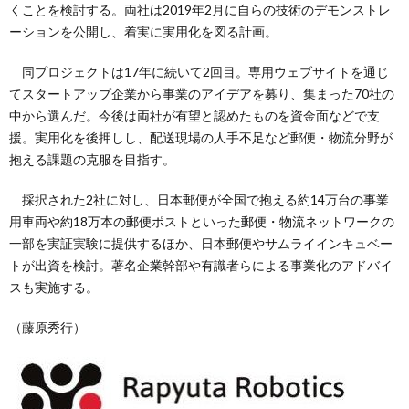
くことを検討する。両社は2019年2月に自らの技術のデモンストレ
ーションを公開し、着実に実用化を図る計画。
同プロジェクトは17年に続いて2回目。専用ウェブサイトを通じ
てスタートアップ企業から事業のアイデアを募り、集まった70社の
中から選んだ。今後は両社が有望と認めたものを資金面などで支
援。実用化を後押しし、配送現場の人手不足など郵便・物流分野が
抱える課題の克服を目指す。
採択された2社に対し、日本郵便が全国で抱える約14万台の事業
用車両や約18万本の郵便ポストといった郵便・物流ネットワークの
一部を実証実験に提供するほか、日本郵便やサムライインキュベー
トが出資を検討。著名企業幹部や有識者らによる事業化のアドバイ
スも実施する。
（藤原秀行）