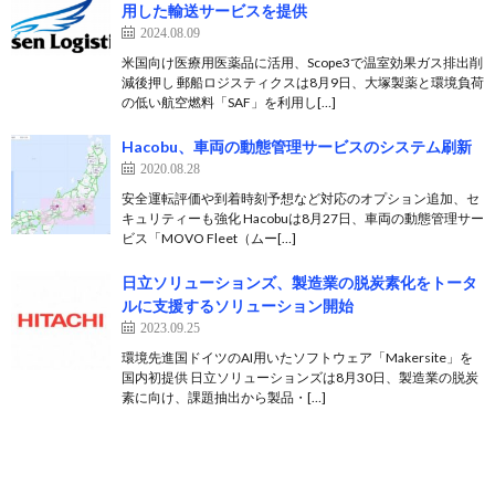
用した輸送サービスを提供
2024.08.09
米国向け医療用医薬品に活用、Scope3で温室効果ガス排出削
減後押し 郵船ロジスティクスは8月9日、大塚製薬と環境負荷
の低い航空燃料「SAF」を利用し[…]
Hacobu、車両の動態管理サービスのシステム刷新
2020.08.28
安全運転評価や到着時刻予想など対応のオプション追加、セ
キュリティーも強化 Hacobuは8月27日、車両の動態管理サー
ビス「MOVO Fleet（ムー[…]
日立ソリューションズ、製造業の脱炭素化をトータ
ルに支援するソリューション開始
2023.09.25
環境先進国ドイツのAI用いたソフトウェア「Makersite」を
国内初提供 日立ソリューションズは8月30日、製造業の脱炭
素に向け、課題抽出から製品・[…]