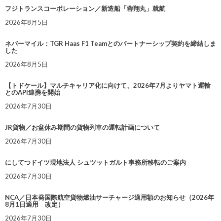
フジトランスコーポレーション／新造船「蓉翔丸」就航
2026年8月5日
ネバーマイル：TGR Haas F1 Teamとのパートナーシップ契約を締結しま
した
2026年8月5日
【トドケール】マルチキャリア化に向けて、2026年7月よりヤマト運輸
とのAPI連携を開始
2026年7月30日
JR貨物／お盆休み期間の貨物列車の運転計画について
2026年7月30日
にしてつドイツ現地法人 シュツットガルト事務所移転のご案内
2026年7月30日
NCA／日本発国際航空貨物燃油サーチャージ適用額のお知らせ（2026年
8月1日適用 改定）
2026年7月30日