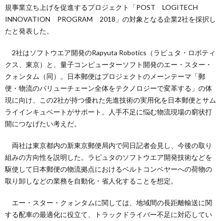
規事業立ち上げを促進するプロジェクト「POST LOGITECH
INNOVATION PROGRAM 2018」の対象となる企業2社を採択し
たと発表した。
2社はソフトウエア開発のRapyuta Robotics（ラピュタ・ロボティ
クス、東京）と、量子コンピューターソフト開発のエー・スター・
クォンタム（同）。日本郵便はプロジェクトのメーンテーマ「郵
便・物流のバリューチェーン全体をテクノロジーで変革する」の体
現に向け、この2社が持つ優れた先進技術の実用化を日本郵便とサム
ライインキュベートがサポート。人手不足に悩む物流現場の窮状打
開につなげたい考えだ。
両社は東京都内の新東京郵便局内で同日記者会見し、今後の取り
組みの方向性を説明した。ラピュタのソフトウエア開発技術などを
駆使して日本郵便の物流拠点におけるベルトコンベヤーへの荷物の
取り卸しなどの業務を自動化・省人化することを想定。
エー・スター・クォンタムに関しては、地域間の長距離輸送に関
する配車の最適化に役立て、トラックドライバー不足に対応してい