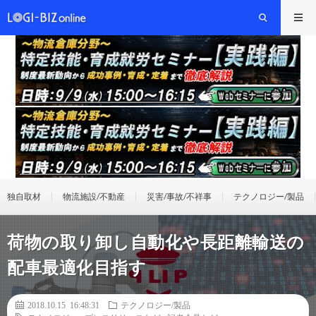
独自取材
物流施設/不動産
災害/事故/不祥事
テクノロジー/製品
荷物の取り卸し自動化や長距離輸送の
配車最適化目指す
2018.10.15 16:48:31
テクノロジー/製品