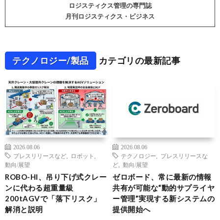
ロジスティクス管理の専門誌
月刊ロジスティクス・ビジネス
テクノロジー/製品
カテゴリの最新記事
2026.08.06
2026.08.06
プレスリリースなど
,
ロボット
,
テクノロジー
,
プレスリリースな
動向/展望
ど
,
動向/展望
ROBO-HI、吊り下げ式クレー
ゼロボード、常に最新の情報
ンに代わる超重量級
共有が可能な“動的サプライヤ
200tAGVで「落下リスク」
ー管理”実現する新システムの
解消と説明
提供開始へ