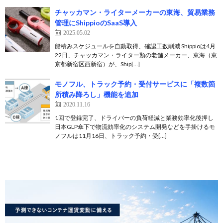
チャッカマン・ライターメーカーの東海、貿易業務
管理にShippioのSaaS導入
2025.05.02
船積みスケジュールを自動取得、確認工数削減 Shippioは4月
22日、チャッカマン・ライター類の老舗メーカー、東海（東
京都新宿区西新宿）が、Ship[…]
モノフル、トラック予約・受付サービスに「複数箇
所積み降ろし」機能を追加
2020.11.16
1回で登録完了、ドライバーの負荷軽減と業務効率化後押し
日本GLP傘下で物流効率化のシステム開発などを手掛けるモ
ノフルは11月16日、トラック予約・受[…]