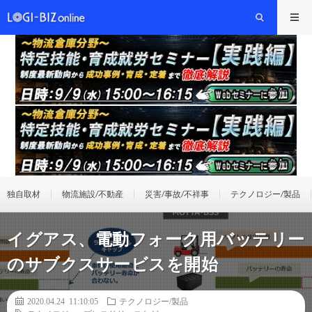
独自取材
物流施設/不動産
災害/事故/不祥事
テクノロジー/製品
イグアス、電動フォーク用バッテリー
のサブクスサービスを開始
2020.04.24 11:10:05
テクノロジー/製品