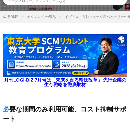
テクノロジー
,
プレスリリースなど
テクノロジー/製品
イグアス、電動フォーク用バッテリーの
HOME
月刊LOGI-BIZ 7月号は「未来を創る輸送改革」 先行企業の
生存戦略を徹底取材
必要な期間のみ利用可能、コスト抑制サポ
ート