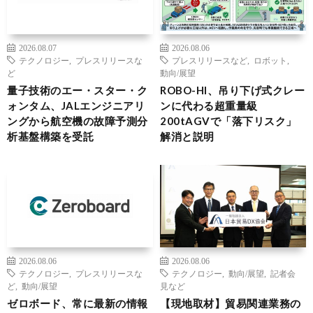
2026.08.07
2026.08.06
テクノロジー
,
プレスリリースな
プレスリリースなど
,
ロボット
,
ど
動向/展望
量子技術のエー・スター・ク
ROBO-HI、吊り下げ式クレー
ォンタム、JALエンジニアリ
ンに代わる超重量級
ングから航空機の故障予測分
200tAGVで「落下リスク」
析基盤構築を受託
解消と説明
2026.08.06
2026.08.06
テクノロジー
,
プレスリリースな
テクノロジー
,
動向/展望
,
記者会
ど
,
動向/展望
見など
ゼロボード、常に最新の情報
【現地取材】貿易関連業務の