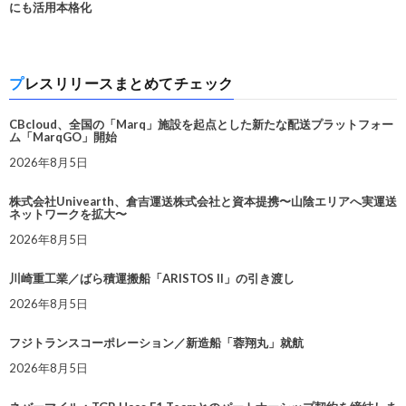
にも活用本格化
プレスリリースまとめてチェック
CBcloud、全国の「Marq」施設を起点とした新たな配送プラットフォー
ム「MarqGO」開始
2026年8月5日
株式会社Univearth、倉吉運送株式会社と資本提携〜山陰エリアへ実運送
ネットワークを拡大〜
2026年8月5日
川崎重工業／ばら積運搬船「ARISTOS II」の引き渡し
2026年8月5日
フジトランスコーポレーション／新造船「蓉翔丸」就航
2026年8月5日