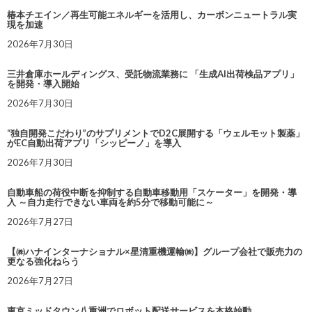
椿本チエイン／再生可能エネルギーを活用し、カーボンニュートラル実
現を加速
2026年7月30日
三井倉庫ホールディングス、受託物流業務に 「生成AI出荷検品アプリ」
を開発・導入開始
2026年7月30日
“独自開発こだわり”のサプリメントでD2C展開する「ウェルモット製薬」
がEC自動出荷アプリ「シッピーノ」を導入
2026年7月30日
自動車船の荷役中断を抑制する自動車移動用「スケーター」を開発・導
入 ～自力走行できない車両を約5分で移動可能に～
2026年7月27日
【㈱ハナインターナショナル×星清重機運輸㈱】グループ会社で販売力の
更なる強化ねらう
2026年7月27日
東京ミッドタウン八重洲でロボット配送サービスを本格始動