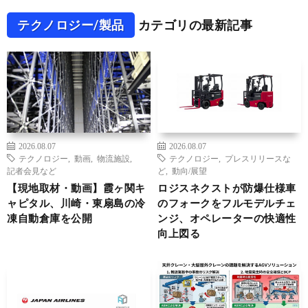
テクノロジー/製品
カテゴリの最新記事
2026.08.07
2026.08.07
テクノロジー
,
動画
,
物流施設
,
テクノロジー
,
プレスリリースな
記者会見など
ど
,
動向/展望
【現地取材・動画】霞ヶ関キ
ロジスネクストが防爆仕様車
ャピタル、川崎・東扇島の冷
のフォークをフルモデルチェ
凍自動倉庫を公開
ンジ、オペレーターの快適性
向上図る