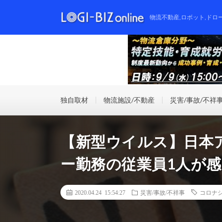
物流不動産,ロボット,ドロ
独自取材
物流施設/不動産
災害/事故/不祥
【新型ウイルス】日本
ー勤務の従業員1人が
2020.04.24 15:54:27
災害/事故/不祥事
コロナ