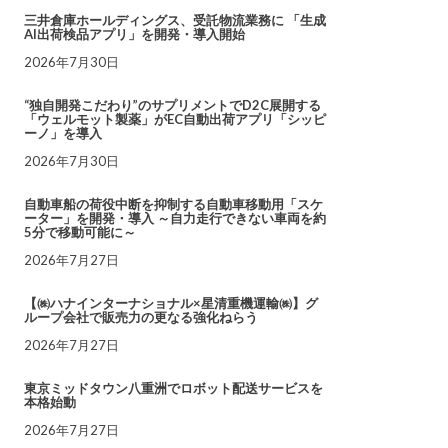
三井倉庫ホールディングス、受託物流業務に 「生成
AI出荷検品アプリ」を開発・導入開始
2026年7月30日
“独自開発こだわり”のサプリメントでD2C展開する
「ウェルモット製薬」がEC自動出荷アプリ「シッピ
ーノ」を導入
2026年7月30日
自動車船の荷役中断を抑制する自動車移動用「スケ
ーター」を開発・導入 ～自力走行できない車両を約
5分で移動可能に～
2026年7月27日
【㈱ハナインターナショナル×星清重機運輸㈱】グ
ループ会社で販売力の更なる強化ねらう
2026年7月27日
東京ミッドタウン八重洲でロボット配送サービスを
本格始動
2026年7月27日