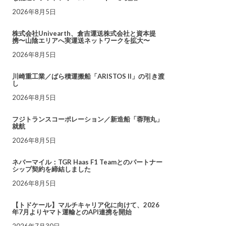
2026年8月5日
株式会社Univearth、倉吉運送株式会社と資本提
携〜山陰エリアへ実運送ネットワークを拡大〜
2026年8月5日
川崎重工業／ばら積運搬船「ARISTOS II」の引き渡
し
2026年8月5日
フジトランスコーポレーション／新造船「蓉翔丸」
就航
2026年8月5日
ネバーマイル：TGR Haas F1 Teamとのパートナー
シップ契約を締結しました
2026年8月5日
【トドケール】マルチキャリア化に向けて、2026
年7月よりヤマト運輸とのAPI連携を開始
2026年7月30日