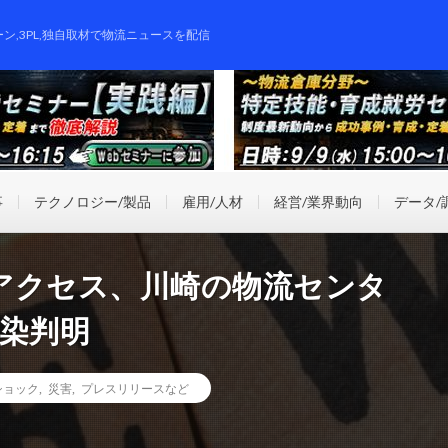
ーン,3PL,独自取材で物流ニュースを配信
事
テクノロジー/製品
雇用/人材
経営/業界動向
データ/
アクセス、川崎の物流センタ
感染判明
ショック
,
災害
,
プレスリリースなど