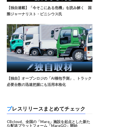
【独自連載】「今そこにある危機」を読み解く 国
際ジャーナリスト・ビニシウス氏
【独自】オープンロジの「AI梱包予測」、トラック
必要台数の迅速把握にも活用本格化
プレスリリースまとめてチェック
CBcloud、全国の「Marq」施設を起点とした新た
な配送プラットフォーム「MarqGO」開始