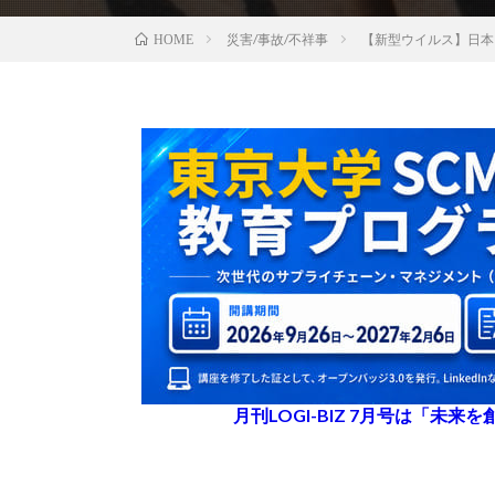
災害/事故/不祥事
【新型ウイルス】日本
HOME
月刊LOGI-BIZ 7月号は「未