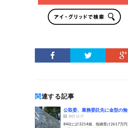
関連する記事
公取委、業務委託先に金型の無
2025.12.17
84社に計3214個、指摘受け2617