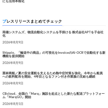
にも活用本格化
プレスリリースまとめてチェック
両備システムズ、物流自動化システムを手掛ける 株式会社APTを子会社
化
2026年8月9日
Shippio、「輸送中の商品」の可視化をInvoiceのAI-OCRで自動化する新
機能を提供開始
2026年8月9日
栗林商船／夏の安全運航を支えるため熱中症対策を強化。今年から船員
への飲料配布を開始、4年目となるファン付き作業服の支給も継続
2026年8月9日
CBcloud、全国の「Marq」施設を起点とした新たな配送プラットフォー
ム「MarqGO」開始
2026年8月5日