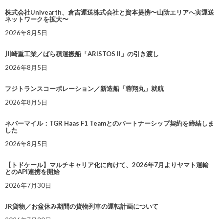
株式会社Univearth、倉吉運送株式会社と資本提携〜山陰エリアへ実運送
ネットワークを拡大〜
2026年8月5日
川崎重工業／ばら積運搬船「ARISTOS II」の引き渡し
2026年8月5日
フジトランスコーポレーション／新造船「蓉翔丸」就航
2026年8月5日
ネバーマイル：TGR Haas F1 Teamとのパートナーシップ契約を締結しま
した
2026年8月5日
【トドケール】マルチキャリア化に向けて、2026年7月よりヤマト運輸
とのAPI連携を開始
2026年7月30日
JR貨物／お盆休み期間の貨物列車の運転計画について