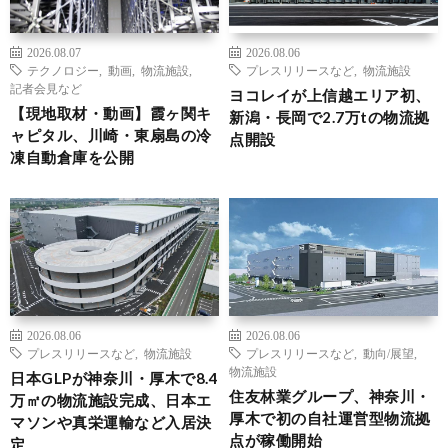
2026.08.07
2026.08.06
テクノロジー
,
動画
,
物流施設
,
プレスリリースなど
,
物流施設
記者会見など
ヨコレイが上信越エリア初、
【現地取材・動画】霞ヶ関キ
新潟・長岡で2.7万tの物流拠
ャピタル、川崎・東扇島の冷
点開設
凍自動倉庫を公開
2026.08.06
2026.08.06
プレスリリースなど
,
物流施設
プレスリリースなど
,
動向/展望
,
物流施設
日本GLPが神奈川・厚木で8.4
住友林業グループ、神奈川・
万㎡の物流施設完成、日本エ
厚木で初の自社運営型物流拠
マソンや真栄運輸など入居決
点が稼働開始
定