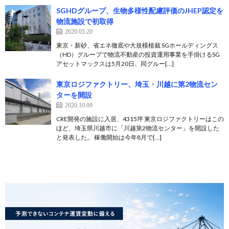
SGHDグループ、生物多様性配慮評価のJHEP認定を
物流施設で初取得
2020.05.20
東京・新砂、省エネ徹底や大規模植栽 SGホールディングス
（HD）グループで物流不動産の投資運用事業を手掛けるSG
アセットマックスは5月20日、同グルー[…]
東京ロジファクトリー、埼玉・川越に第2物流セン
ターを開設
2020.10.09
CRE開発の施設に入居、4315坪 東京ロジファクトリーはこの
ほど、埼玉県川越市に「川越第2物流センター」を開設した
と発表した。 稼働開始は今年8月で[…]