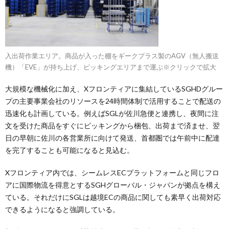
入出荷作業エリア。商品が入った棚をギークプラス製のAGV（無人搬送
機）「EVE」が持ち上げ、ピッキングエリアまで運ぶ※クリックで拡大
大規模な機械化に加え、Xフロンティアに集結しているSGHDグルー
プの主要事業会社のリソースを24時間体制で活用することで配送の
迅速化も計画している。例えばSGLが佐川急便と連携し、夜間に注
文を受けた商品をすぐにピッキングから梱包、出荷まで済ませ、翌
日の早朝に佐川の各営業所に向けて発送、首都圏では午前中に配達
を完了することも可能になると見込む。
Xフロンティア内では、シームレスECプラットフォームと同じフロ
アに国際物流を得意とするSGHグローバル・ジャパンが拠点を構え
ている。それだけにSGLは越境ECの商品に関しても素早く出荷対応
できるようになると強調している。