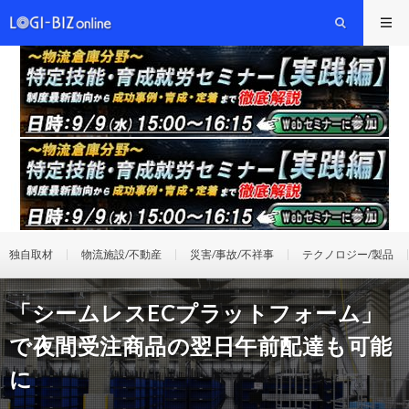
独自取材
物流施設/不動産
災害/事故/不祥事
テクノロジー/製品
「シームレスECプラットフォーム」
で夜間受注商品の翌日午前配達も可能
に