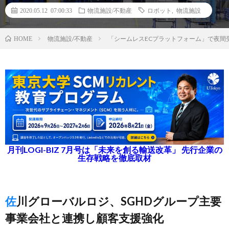
2020.05.12 07:00:33
物流施設/不動産
ロボット
,
物流施設
物流施設/不動産
「シームレスECプラットフォーム」で夜間
HOME
月刊LOGI-BIZ 7月号は「未来を創る輸送改革」 先行企業の
生存戦略を徹底取材
佐川グローバルロジ、SGHDグループ主要
事業会社と連携し顧客支援強化