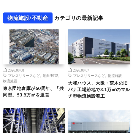
物流施設/不動産
カテゴリの最新記事
2026.08.08
2026.08.07
プレスリリースなど
,
動向/展望
,
プレスリリースなど
,
物流施設
物流施設
大和ハウス、大阪・茨木の旧
東京団地倉庫が60周年、「共
パナ工場跡地で3.1万㎡のマル
同型」53.8万㎡を運営
チ型物流施設着工