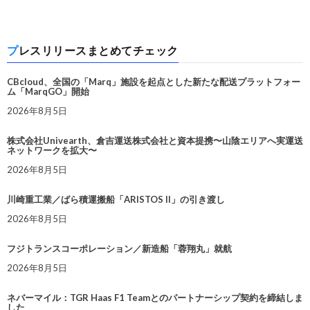
プレスリリースまとめてチェック
CBcloud、全国の「Marq」施設を起点とした新たな配送プラットフォー
ム「MarqGO」開始
2026年8月5日
株式会社Univearth、倉吉運送株式会社と資本提携〜山陰エリアへ実運送
ネットワークを拡大〜
2026年8月5日
川崎重工業／ばら積運搬船「ARISTOS II」の引き渡し
2026年8月5日
フジトランスコーポレーション／新造船「蓉翔丸」就航
2026年8月5日
ネバーマイル：TGR Haas F1 Teamとのパートナーシップ契約を締結しま
した