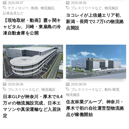
2026.08.07
2026.08.06
テクノロジー
,
動画
,
物流施設
,
プレスリリースなど
,
物流施設
記者会見など
ヨコレイが上信越エリア初、
【現地取材・動画】霞ヶ関キ
新潟・長岡で2.7万tの物流拠
ャピタル、川崎・東扇島の冷
点開設
凍自動倉庫を公開
2026.08.06
2026.08.06
プレスリリースなど
,
物流施設
プレスリリースなど
,
動向/展望
,
物流施設
日本GLPが神奈川・厚木で8.4
住友林業グループ、神奈川・
万㎡の物流施設完成、日本エ
厚木で初の自社運営型物流拠
マソンや真栄運輸など入居決
点が稼働開始
定