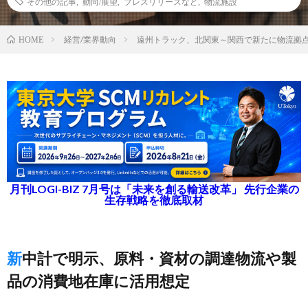
その他の記事
,
動向/展望
,
プレスリリースなど
,
物流施設
経営/業界動向
遠州トラック、北関東～関西で新たに物流拠
HOME
月刊LOGI-BIZ 7月号は「未来を創る輸送改革」 先行企業の
生存戦略を徹底取材
新中計で明示、原料・資材の調達物流や製
品の消費地在庫に活用想定