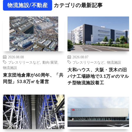
物流施設/不動産
カテゴリの最新記事
2026.08.08
2026.08.07
プレスリリースなど
,
動向/展望
,
プレスリリースなど
,
物流施設
物流施設
大和ハウス、大阪・茨木の旧
東京団地倉庫が60周年、「共
パナ工場跡地で3.1万㎡のマル
同型」53.8万㎡を運営
チ型物流施設着工