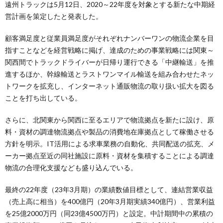
遠州トラックは5月12日、2020～22年度を対象とする新たな中期経
営計画を策定したと発表した。
顧客満足度と従業員満足度がそれぞれナンバーワンの物流企業を目
指すことなどを経営戦略に掲げ、達成のための事業戦略には関東～
関西間でトラックドライバーが日帰り運行できる「中継輸送」を推
進するほか、幹線輸送とラストワンマイル輸送を組み合わせたネッ
トワークを拡充し、インターネット通販物流の取り扱い拡大を図る
ことを打ち出している。
さらに、北関東から関西に至るエリアで物流拠点を新たに設け、原
料・資材の調達物流拠点や製品の消費地在庫拠点として稼働させる
方針を明示。IT活用による求車業務の自動化、共同配送の拡充、メ
ーカー拠点至近の同社施設に原料・資材を集積することによる調達
物流の合理化支援なども盛り込んでいる。
最終の22年度（23年3月期）の業績数値目標として、連結営業収益
（売上高に相当）を400億円（20年3月期実績340億円）、営業利益
を25億2000万円（同23億4500万円）と設定。中計期間中の累積の