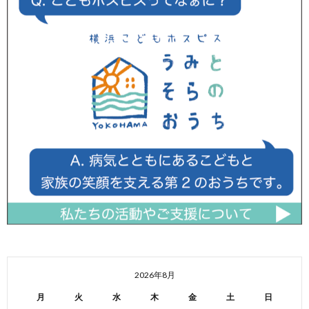
2026年8月
月
火
水
木
金
土
日