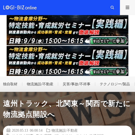
独自取材
物流施設/不動産
災害/事故/不祥事
テクノロジー/製品
遠州トラック、北関東～関西で新たに
物流拠点開設へ
2020.05.13 06:00:14
物流施設/不動産