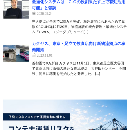
最適化システムは「CLOの役割果たす上で有効活用
可能」と強調
2026.02.24
導入拠点が全国で100カ所突破、海外展開にもあらためて意
欲 GROUNDは2月20日、物流施設の統合管理・最適化システ
ム「GWES」（ジーダブリューイ[…]
カクヤス、東京・足立で飲食店向け新物流拠点の稼
働開始
2023.11.01
首都圏で9カ所目 カクヤスは11月1日、東京都足立区大谷田
で飲食店向け販売の新たな物流拠点「大谷田センター」を開
設、同日に稼働を開始したと発表した。 […]