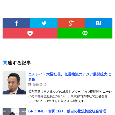
関連する記事
ニチレイ・大櫛社長、低温物流のアジア展開拡大に
意欲
2019.05.15
業務革新は省人化などの成果をグループ内で横展開へ ニチレ
イの大櫛顕也社長は5月14日、東京都内の本社で記者会見
し、2019～21年度を対象とする新たな[…]
GROUND・宮田CEO、独自の物流施設統合管理・