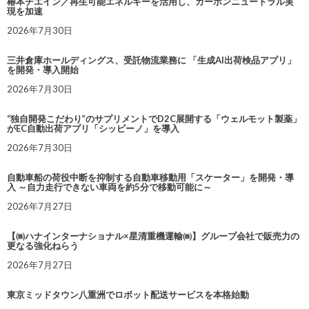
椿本チエイン／再生可能エネルギーを活用し、カーボンニュートラル実
現を加速
2026年7月30日
三井倉庫ホールディングス、受託物流業務に 「生成AI出荷検品アプリ」
を開発・導入開始
2026年7月30日
“独自開発こだわり”のサプリメントでD2C展開する「ウェルモット製薬」
がEC自動出荷アプリ「シッピーノ」を導入
2026年7月30日
自動車船の荷役中断を抑制する自動車移動用「スケーター」を開発・導
入 ～自力走行できない車両を約5分で移動可能に～
2026年7月27日
【㈱ハナインターナショナル×星清重機運輸㈱】グループ会社で販売力の
更なる強化ねらう
2026年7月27日
東京ミッドタウン八重洲でロボット配送サービスを本格始動