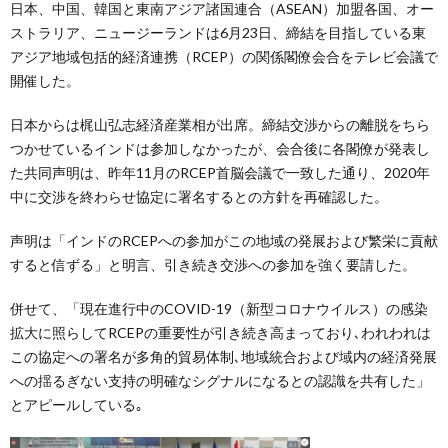
日本、中国、韓国と東南アジア諸国連合（ASEAN）加盟各国、オー
ストラリア、ニュージーランドは6月23日、締結を目指している東
アジア地域包括的経済連携（RCEP）の関係閣僚会合をテレビ会議で
開催した。
日本からは梶山弘志経済産業相が出席。締結交渉からの離脱をちら
つかせているインドは参加しなかったが、会合後に各閣僚が発表し
た共同声明は、昨年11月のRCEP首脳会議で一致した通り、2020年
中に交渉を終わらせ協定に署名するとの方針を再確認した。
声明は「インドのRCEPへの参加がこの地域の発展および繁栄に貢献
すると信ずる」と明言、引き続き交渉への参加を強く要請した。
併せて、「現在進行中のCOVID-19（新型コロナウイルス）の感染
拡大に照らしてRCEPの重要性が引き続き高まっており､われわれは
この協定への署名が多角的貿易体制､地域統合および域内の経済発展
への揺るぎない支持の明確なシグナルになるとの認識を共有した」
とアピールしている｡