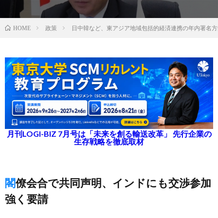
政策
日中韓など、東アジア地域包括的経済連携の年内署名方
HOME
月刊LOGI-BIZ 7月号は「未来を創る輸送改革」 先行企業の
生存戦略を徹底取材
閣僚会合で共同声明、インドにも交渉参加
強く要請