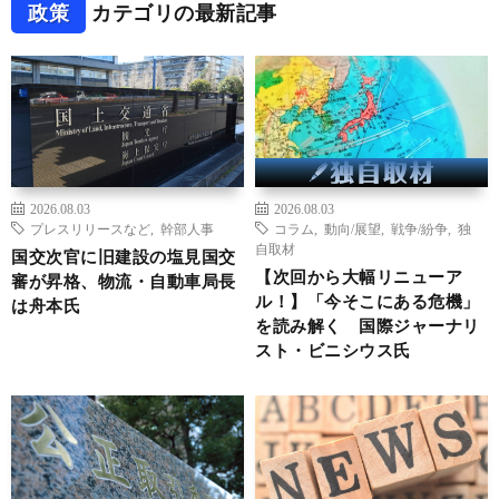
政策
カテゴリの最新記事
2026.08.03
2026.08.03
プレスリリースなど
,
幹部人事
コラム
,
動向/展望
,
戦争/紛争
,
独
自取材
国交次官に旧建設の塩見国交
【次回から大幅リニューア
審が昇格、物流・自動車局長
ル！】「今そこにある危機」
は舟本氏
を読み解く 国際ジャーナリ
スト・ビニシウス氏