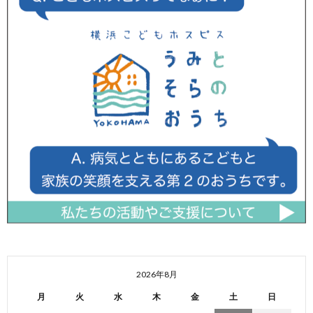
2026年8月
月
火
水
木
金
土
日