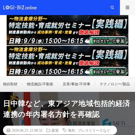
独自取材
物流施設/不動産
災害/事故/不祥事
テクノロジー/製品
日中韓など、東アジア地域包括的経済
連携の年内署名方針を再確認
2020.06.23 21:00:32
政策
海外
,
プレスリリースなど