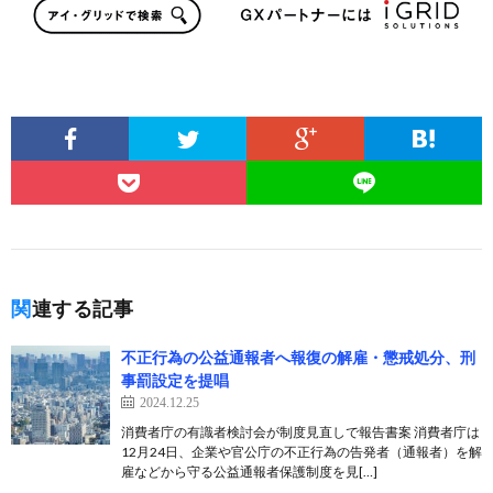
関連する記事
不正行為の公益通報者へ報復の解雇・懲戒処分、刑
事罰設定を提唱
2024.12.25
消費者庁の有識者検討会が制度見直しで報告書案 消費者庁は
12月24日、企業や官公庁の不正行為の告発者（通報者）を解
雇などから守る公益通報者保護制度を見[…]