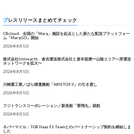
プレスリリースまとめてチェック
CBcloud、全国の「Marq」施設を起点とした新たな配送プラットフォー
ム「MarqGO」開始
2026年8月5日
株式会社Univearth、倉吉運送株式会社と資本提携〜山陰エリアへ実運送
ネットワークを拡大〜
2026年8月5日
川崎重工業／ばら積運搬船「ARISTOS II」の引き渡し
2026年8月5日
フジトランスコーポレーション／新造船「蓉翔丸」就航
2026年8月5日
ネバーマイル：TGR Haas F1 Teamとのパートナーシップ契約を締結しま
した