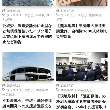
2026.07.29
2026.07.29
プレスリリースなど
,
不祥事
,
動
プレスリリースなど
,
動向/展望
,
向/展望
災害
公取委、製造委託先に金型な
【熊本地震】県知事の派遣要
ど無償保管強いたイリソ電子
請受け、自衛隊3600人体制で
工業に旧下請法違反で再発防
災害対応
止など勧告
2026.07.23
2026.07.17
プレスリリースなど
,
動向/展望
,
動向/展望
,
記者会見など
物流施設
【現地取材】「適正原価」の
不動産協会、中継・基幹物流
枠組み議論する有識者検討会
拠点開発への支援措置拡充を
が初会合、26年中に提言取り