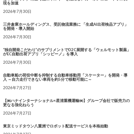
現を加速
2026年7月30日
三井倉庫ホールディングス、受託物流業務に 「生成AI出荷検品アプリ」
を開発・導入開始
2026年7月30日
“独自開発こだわり”のサプリメントでD2C展開する「ウェルモット製薬」
がEC自動出荷アプリ「シッピーノ」を導入
2026年7月30日
自動車船の荷役中断を抑制する自動車移動用「スケーター」を開発・導
入 ～自力走行できない車両を約5分で移動可能に～
2026年7月27日
【㈱ハナインターナショナル×星清重機運輸㈱】グループ会社で販売力の
更なる強化ねらう
2026年7月27日
東京ミッドタウン八重洲でロボット配送サービスを本格始動