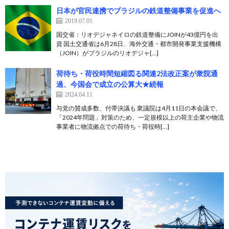
日本が官民連携でブラジルの鉄道整備事業を促進へ
2019.07.01
国交省：リオデジャネイロの鉄道整備にJOINが43億円を出
資 国土交通省は6月28日、海外交通・都市開発事業支援機構
（JOIN）がブラジルのリオデジャ[…]
荷待ち・荷役時間短縮図る関連2法改正案が衆院通
過、今国会で成立の公算大★続報
2024.04.11
与党の賛成多数、付帯決議も 衆議院は4月11日の本会議で、
「2024年問題」対策のため、一定規模以上の荷主企業や物流
事業者に物流拠点での荷待ち・荷役時[…]