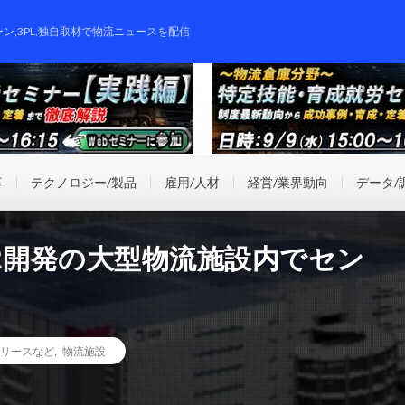
ーン,3PL,独自取材で物流ニュースを配信
事
テクノロジー/製品
雇用/人材
経営/業界動向
データ/
R開発の大型物流施設内でセン
リースなど
,
物流施設