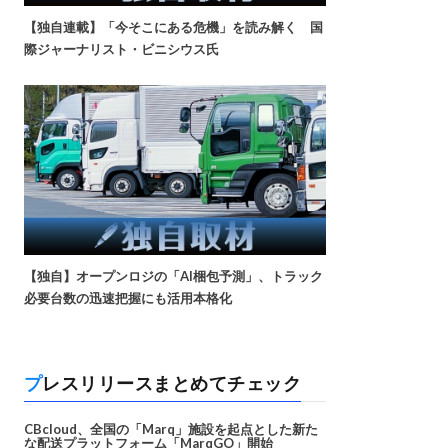
【独自連載】「今そこにある危機」を読み解く 国
際ジャーナリスト・ビニシウス氏
【独自】オープンロジの「AI梱包予測」、トラック
必要台数の迅速把握にも活用本格化
プレスリリースまとめてチェック
CBcloud、全国の「Marq」施設を起点とした新た
な配送プラットフォーム「MarqGO」開始