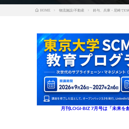
物流施設/不動産
鈴与、兵庫・尼崎でE
HOME
月刊LOGI-BIZ 7月号は「未