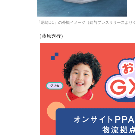
「尼崎DC」の外観イメージ（鈴与プレスリリースより引
（藤原秀行）