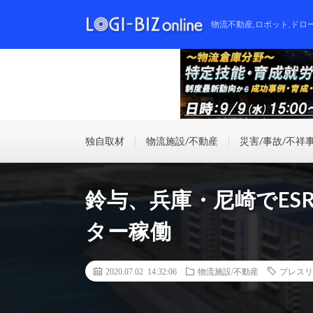
物流不動産,ロボット,ドロ
独自取材
物流施設/不動産
災害/事故/不祥
鈴与、兵庫・尼崎でES
ター稼働
2020.07.02 14:32:06
物流施設/不動産
プレスリ