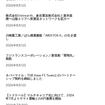
2026年8月5日
株式会社Univearth、倉吉運送株式会社と資本提
携〜山陰エリアへ実運送ネットワークを拡大〜
2026年8月5日
川崎重工業／ばら積運搬船「ARISTOS II」の引き渡
し
2026年8月5日
フジトランスコーポレーション／新造船「蓉翔丸」
就航
2026年8月5日
ネバーマイル：TGR Haas F1 Teamとのパートナー
シップ契約を締結しました
2026年8月5日
【トドケール】マルチキャリア化に向けて、2026
年7月よりヤマト運輸とのAPI連携を開始
2026年7月30日