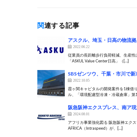
関連する記事
アスクル、埼玉・日高の物流拠点
2022.06.22
従業員の長距離歩行負荷軽減、生産性は
「ASKUL Value Center日高」（[…]
SBSゼンツウ、千葉・市川で
2022.10.05
霞ヶ関キャピタルの開発案件を1棟借
ル、「環境配慮型冷凍・冷蔵倉庫」第1
阪急阪神エクスプレス、南ア現
2024.08.01
アフリカ事業強化図る 阪急阪神エクスプレ
AFRICA（Intraspeed）が、[…]