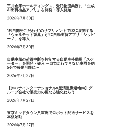
三井倉庫ホールディングス、受託物流業務に 「生成
AI出荷検品アプリ」を開発・導入開始
2026年7月30日
“独自開発こだわり”のサプリメントでD2C展開する
「ウェルモット製薬」がEC自動出荷アプリ「シッピ
ーノ」を導入
2026年7月30日
自動車船の荷役中断を抑制する自動車移動用「スケ
ーター」を開発・導入 ～自力走行できない車両を約
5分で移動可能に～
2026年7月27日
【㈱ハナインターナショナル×星清重機運輸㈱】グ
ループ会社で販売力の更なる強化ねらう
2026年7月27日
東京ミッドタウン八重洲でロボット配送サービスを
本格始動
2026年7月27日