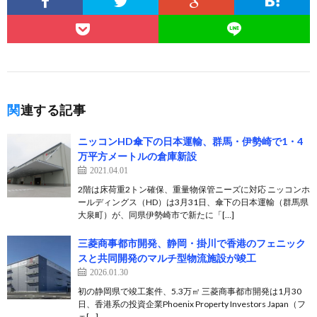
関連する記事
ニッコンHD傘下の日本運輸、群馬・伊勢崎で1・4
万平方メートルの倉庫新設
2021.04.01
2階は床荷重2トン確保、重量物保管ニーズに対応 ニッコンホ
ールディングス（HD）は3月31日、傘下の日本運輸（群馬県
大泉町）が、同県伊勢崎市で新たに「[…]
三菱商事都市開発、静岡・掛川で香港のフェニック
スと共同開発のマルチ型物流施設が竣工
2026.01.30
初の静岡県で竣工案件、5.3万㎡ 三菱商事都市開発は1月30
日、香港系の投資企業Phoenix Property Investors Japan（フ
ェ[…]