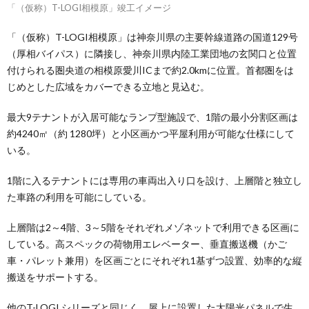
「（仮称）T-LOGI相模原」竣工イメージ
「（仮称）T-LOGI相模原」は神奈川県の主要幹線道路の国道129号
（厚相バイパス）に隣接し、神奈川県内陸工業団地の玄関口と位置
付けられる圏央道の相模原愛川ICまで約2.0kmに位置。首都圏をは
じめとした広域をカバーできる立地と見込む。
最大9テナントが入居可能なランプ型施設で、1階の最小分割区画は
約4240㎡（約 1280坪）と小区画かつ平屋利用が可能な仕様にして
いる。
1階に入るテナントには専用の車両出入り口を設け、上層階と独立し
た車路の利用を可能にしている。
上層階は2～4階、3～5階をそれぞれメゾネットで利用できる区画に
している。高スペックの荷物用エレベーター、垂直搬送機（かご
車・パレット兼用）を区画ごとにそれぞれ1基ずつ設置、効率的な縦
搬送をサポートする。
他のT-LOGI シリーズと同じく、屋上に設置した太陽光パネルで生