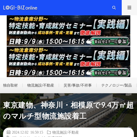
独自取材
物流施設/不動産
災害/事故/不祥事
テクノロジー/製品
東京建物、神奈川・相模原で9.4万㎡超
のマルチ型物流施設着工
2024.12.02 16:59:15
物流施設/不動産