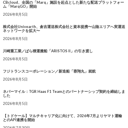
CBcloud、全国の「Marq」施設を起点とした新たな配送プラットフォー
ム「MarqGO」開始
2026年8月5日
株式会社Univearth、倉吉運送株式会社と資本提携〜山陰エリアへ実運送
ネットワークを拡大〜
2026年8月5日
川崎重工業／ばら積運搬船「ARISTOS II」の引き渡し
2026年8月5日
フジトランスコーポレーション／新造船「蓉翔丸」就航
2026年8月5日
ネバーマイル：TGR Haas F1 Teamとのパートナーシップ契約を締結しま
した
2026年8月5日
【トドケール】マルチキャリア化に向けて、2026年7月よりヤマト運輸
とのAPI連携を開始
2026年7月30日