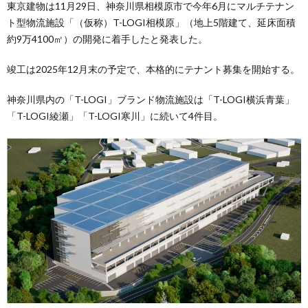
東京建物は11月29日、神奈川県相模原市で今年6月にマルチテナン
ト型物流施設「（仮称）T-LOGI相模原」（地上5階建て、延床面積
約9万4100㎡）の開発に着手したと発表した。
竣工は2025年12月末の予定で、本格的にテナント募集を開始する。
神奈川県内の「T-LOGI」ブランド物流施設は「T-LOGI横浜青葉」
「T-LOGI綾瀬」「T-LOGI寒川」に続いて4件目。