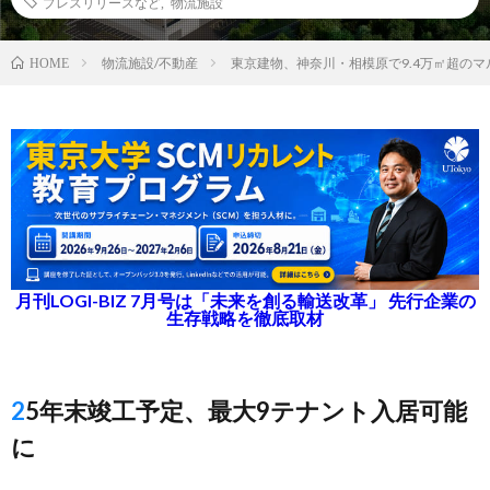
プレスリリースなど
,
物流施設
物流施設/不動産
東京建物、神奈川・相模原で9.4万㎡超の
HOME
月刊LOGI-BIZ 7月号は「未来を創る輸送改革」 先行企業の
生存戦略を徹底取材
25年末竣工予定、最大9テナント入居可能
に