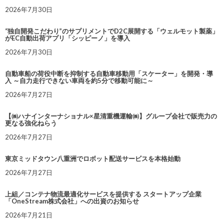
2026年7月30日
“独自開発こだわり”のサプリメントでD2C展開する「ウェルモット製薬」
がEC自動出荷アプリ「シッピーノ」を導入
2026年7月30日
自動車船の荷役中断を抑制する自動車移動用「スケーター」を開発・導
入 ～自力走行できない車両を約5分で移動可能に～
2026年7月27日
【㈱ハナインターナショナル×星清重機運輸㈱】グループ会社で販売力の
更なる強化ねらう
2026年7月27日
東京ミッドタウン八重洲でロボット配送サービスを本格始動
2026年7月27日
上組／コンテナ物流最適化サービスを提供する スタートアップ企業
「OneStream株式会社」への出資のお知らせ
2026年7月21日