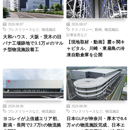
2026.08.07
2026.08.07
プレスリリースなど
,
物流施設
テクノロジー
,
動画
,
物流施設
,
記者会見など
大和ハウス、大阪・茨木の旧
【現地取材・動画】霞ヶ関キ
パナ工場跡地で3.1万㎡のマル
ャピタル、川崎・東扇島の冷
チ型物流施設着工
凍自動倉庫を公開
2026.08.06
2026.08.06
プレスリリースなど
,
物流施設
プレスリリースなど
,
物流施設
ヨコレイが上信越エリア初、
日本GLPが神奈川・厚木で8.4
新潟・長岡で2.7万tの物流拠
万㎡の物流施設完成、日本エ