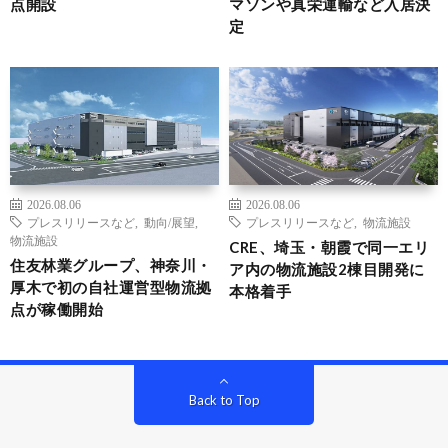
点開設
マソンや真栄運輸など入居決
定
2026.08.06
2026.08.06
プレスリリースなど
,
動向/展望
,
プレスリリースなど
,
物流施設
物流施設
CRE、埼玉・朝霞で同一エリ
住友林業グループ、神奈川・
ア内の物流施設2棟目開発に
厚木で初の自社運営型物流拠
本格着手
点が稼働開始
Back to Top