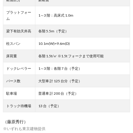
プラットフォー
1～3 階：高床式 1.0m
ム
梁下有効天井高
各階 5.5m（予定）
柱スパン
10.1m(W)×9.6m(D)
床荷重
各階 1.5t/㎡ ※1.5t フォークまで使用可能
ドックレベラー
1～3 階：各階 7 台（予定）
バース数
大型車 計 125 台分（予定）
駐車場
普通車 計 200 台（予定）
トラック待機場
13 台（予定）
（藤原秀行）
※いずれも東京建物提供