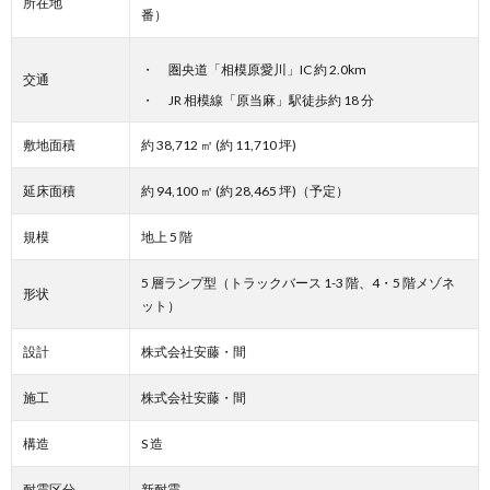
所在地
番）
圏央道「相模原愛川」IC 約 2.0km
交通
JR 相模線「原当麻」駅徒歩約 18 分
敷地面積
約 38,712 ㎡ (約 11,710 坪)
延床面積
約 94,100 ㎡ (約 28,465 坪)（予定）
規模
地上 5 階
5 層ランプ型（トラックバース 1-3 階、4・5 階メゾネ
形状
ット）
設計
株式会社安藤・間
施工
株式会社安藤・間
構造
S 造
耐震区分
新耐震