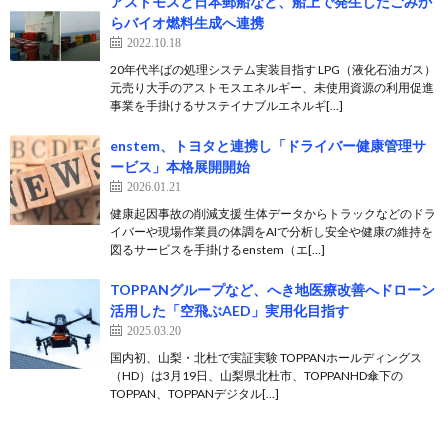
アストモスと日本郵船など、船上で発生したごみか
らバイオ燃料生成へ連携
2022.10.18
20年代半ばの処理システム実装目指す LPG（液化石油ガス）
元売り大手のアストモスエネルギー、未使用資源の利用促進
事業を手掛けるサステイナブルエネルギ[…]
enstem、トヨタと連携し「ドライバー健康管理サ
ービス」本格展開開始
2026.01.21
健康起因事故の削減支援 生体データからトラックなどのドラ
イバーや現場作業員の体調をAIで分析し安全や健康の維持を
図るサービスを手掛けるenstem（エ[…]
TOPPANグループなど、へき地医療改善へドローン
活用した「空飛ぶAED」実用化目指す
2025.03.20
国内初、山梨・北杜で実証実験 TOPPANホールディングス
（HD）は3月19日、山梨県北杜市、TOPPANHD傘下の
TOPPAN、TOPPANデジタル[…]