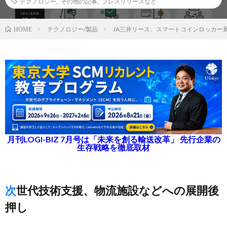
テクノロジー
,
その他の記事
,
プレスリリースなど
テクノロジー/製品
JA三井リース、スマートコインロッカー展
HOME
月刊LOGI-BIZ 7月号は「未来を創る輸送改革」 先行企業の
生存戦略を徹底取材
次世代技術支援、物流施設などへの展開後
押し