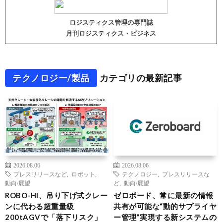
ロジスティクス管理の専門誌
月刊ロジスティクス・ビジネス
テクノロジー/製品
カテゴリの最新記事
2026.08.06
2026.08.06
プレスリリースなど
,
ロボット
,
テクノロジー
,
プレスリリースな
動向/展望
ど
,
動向/展望
ROBO-HI、吊り下げ式クレー
ゼロボード、常に最新の情報
ンに代わる超重量級
共有が可能な“動的サプライヤ
200tAGVで「落下リスク」
ー管理”実現する新システムの