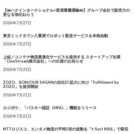
【㈱ハナインターナショナル×星清重機運輸㈱】グループ会社で販売力の
更なる強化ねらう
2026年7月27日
東京ミッドタウン八重洲でロボット配送サービスを本格始動
2026年7月27日
上組／コンテナ物流最適化サービスを提供する スタートアップ企業
「OneStream株式会社」への出資のお知らせ
2026年7月21日
ZOZO、BONJOUR SAGANの自社EC拡大に向け「Fulfillment by
ZOZO」を提供開始
2026年7月21日
ロジポケ、「パスキー認証（MFA）」機能をリリース
2026年7月21日
NTTロジスコ、エンタメ物流の平時5倍の波動を「t-Sort MAS」で吸収