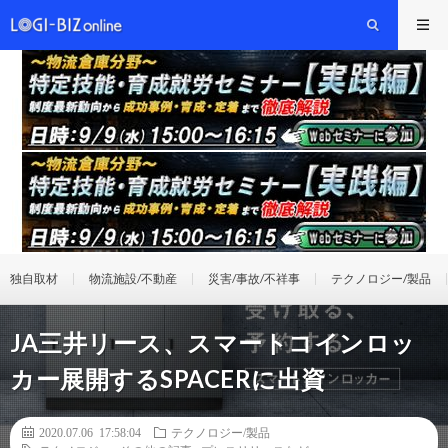
独自取材
物流施設/不動産
災害/事故/不祥事
テクノロジー/製品
JA三井リース、スマートコインロッ
カー展開するSPACERに出資
2020.07.06 17:58:04
テクノロジー/製品