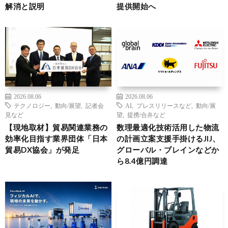
解消と説明
提供開始へ
2026.08.06
2026.08.06
テクノロジー
,
動向/展望
,
記者会
AI
,
プレスリリースなど
,
動向/展
見など
望
,
提携/合弁など
【現地取材】貿易関連業務の
数理最適化技術活用した物流
効率化目指す業界団体「日本
の計画立案支援手掛けるJIJ、
貿易DX協会」が発足
グローバル・ブレインなどか
ら8.4億円調達