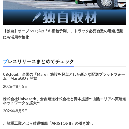
【独自】オープンロジの「AI梱包予測」、トラック必要台数の迅速把握
にも活用本格化
プレスリリースまとめてチェック
CBcloud、全国の「Marq」施設を起点とした新たな配送プラットフォー
ム「MarqGO」開始
2026年8月5日
株式会社Univearth、倉吉運送株式会社と資本提携〜山陰エリアへ実運送
ネットワークを拡大〜
2026年8月5日
川崎重工業／ばら積運搬船「ARISTOS II」の引き渡し