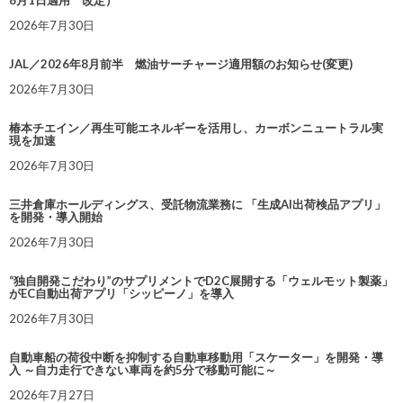
8月1日適用 改定）
2026年7月30日
JAL／2026年8月前半 燃油サーチャージ適用額のお知らせ(変更)
2026年7月30日
椿本チエイン／再生可能エネルギーを活用し、カーボンニュートラル実
現を加速
2026年7月30日
三井倉庫ホールディングス、受託物流業務に 「生成AI出荷検品アプリ」
を開発・導入開始
2026年7月30日
“独自開発こだわり”のサプリメントでD2C展開する「ウェルモット製薬」
がEC自動出荷アプリ「シッピーノ」を導入
2026年7月30日
自動車船の荷役中断を抑制する自動車移動用「スケーター」を開発・導
入 ～自力走行できない車両を約5分で移動可能に～
2026年7月27日