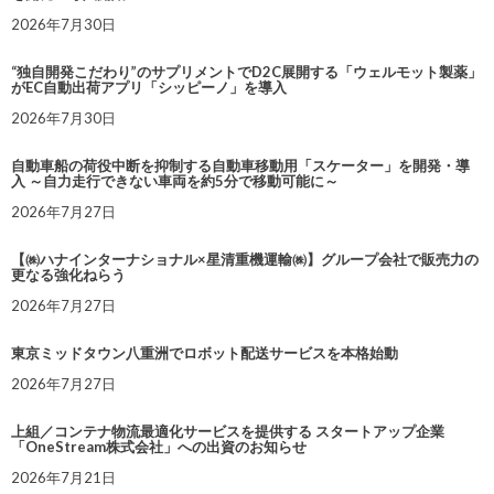
2026年7月30日
“独自開発こだわり”のサプリメントでD2C展開する「ウェルモット製薬」
がEC自動出荷アプリ「シッピーノ」を導入
2026年7月30日
自動車船の荷役中断を抑制する自動車移動用「スケーター」を開発・導
入 ～自力走行できない車両を約5分で移動可能に～
2026年7月27日
【㈱ハナインターナショナル×星清重機運輸㈱】グループ会社で販売力の
更なる強化ねらう
2026年7月27日
東京ミッドタウン八重洲でロボット配送サービスを本格始動
2026年7月27日
上組／コンテナ物流最適化サービスを提供する スタートアップ企業
「OneStream株式会社」への出資のお知らせ
2026年7月21日