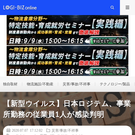
独自取材
物流施設/不動産
災害/事故/不祥事
テクノロジー/製品
【新型ウイルス】日本ロジテム、事業
所勤務の従業員1人が感染判明
2020.07.07 17:12:02
災害/事故/不祥事