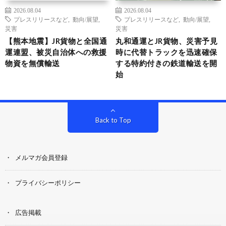
2026.08.04
2026.08.04
プレスリリースなど
,
動向/展望
,
プレスリリースなど
,
動向/展望
,
災害
災害
【熊本地震】JR貨物と全国通
丸和通運とJR貨物、災害予見
運連盟、被災自治体への救援
時に代替トラックを迅速確保
物資を無償輸送
する特約付きの鉄道輸送を開
始
Back to Top
メルマガ会員登録
プライバシーポリシー
広告掲載