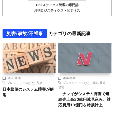
ロジスティクス管理の専門誌
月刊ロジスティクス・ビジネス
災害/事故/不祥事
カテゴリの最新記事
2026.08.08
2026.08.08
プレスリリースなど
,
災害
プレスリリースなど
,
動向/展望
,
災害
日本郵便のシステム障害が解
ニチレイがシステム障害で連
消
結売上高50億円減見込み、対
応費用10億円を特損計上