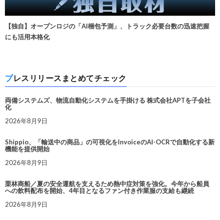
【独自】オープンロジの「AI梱包予測」、トラック必要台数の迅速把握
にも活用本格化
プレスリリースまとめてチェック
両備システムズ、物流自動化システムを手掛ける 株式会社APTを子会社
化
2026年8月9日
Shippio、「輸送中の商品」の可視化をInvoiceのAI-OCRで自動化する新
機能を提供開始
2026年8月9日
栗林商船／夏の安全運航を支えるため熱中症対策を強化。今年から船員
への飲料配布を開始、4年目となるファン付き作業服の支給も継続
2026年8月9日