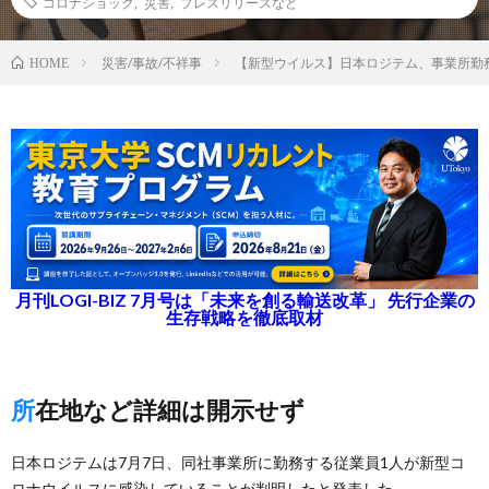
コロナショック
,
災害
,
プレスリリースなど
災害/事故/不祥事
【新型ウイルス】日本ロジテム、事業所勤
HOME
月刊LOGI-BIZ 7月号は「未来を創る輸送改革」 先行企業の
生存戦略を徹底取材
所在地など詳細は開示せず
日本ロジテムは7月7日、同社事業所に勤務する従業員1人が新型コ
ロナウイルスに感染していることが判明したと発表した。