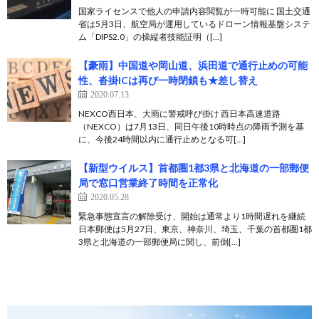
国家ライセンスで他人の申請内容閲覧が一時可能に 国土交通
省は5月3日、航空局が運用しているドローン情報基盤システ
ム「DIPS2.0」の操縦者技能証明（[…]
【豪雨】中国道や岡山道、浜田道で通行止めの可能
性、沓掛ICは再び一時閉鎖も★差し替え
2020.07.13
NEXCO西日本、大雨に警戒呼び掛け 西日本高速道路
（NEXCO）は7月13日、同日午後10時時点の降雨予測を基
に、今後24時間以内に通行止めとなる可[…]
【新型ウイルス】首都圏1都3県と北海道の一部郵便
局で窓口営業終了時間を正常化
2020.05.28
緊急事態宣言の解除受け、開始は通常より1時間遅れを継続
日本郵便は5月27日、東京、神奈川、埼玉、千葉の首都圏1都
3県と北海道の一部郵便局に関し、前倒[…]