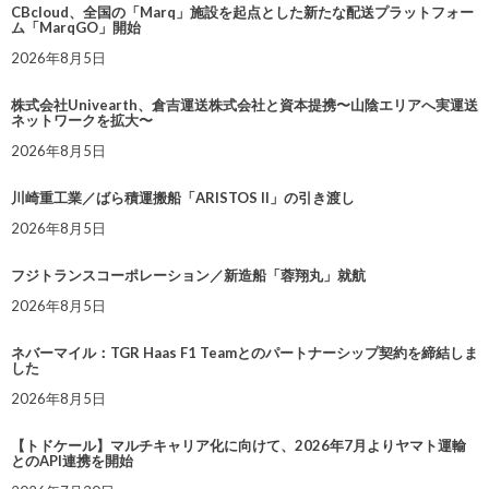
CBcloud、全国の「Marq」施設を起点とした新たな配送プラットフォー
ム「MarqGO」開始
2026年8月5日
株式会社Univearth、倉吉運送株式会社と資本提携〜山陰エリアへ実運送
ネットワークを拡大〜
2026年8月5日
川崎重工業／ばら積運搬船「ARISTOS II」の引き渡し
2026年8月5日
フジトランスコーポレーション／新造船「蓉翔丸」就航
2026年8月5日
ネバーマイル：TGR Haas F1 Teamとのパートナーシップ契約を締結しま
した
2026年8月5日
【トドケール】マルチキャリア化に向けて、2026年7月よりヤマト運輸
とのAPI連携を開始