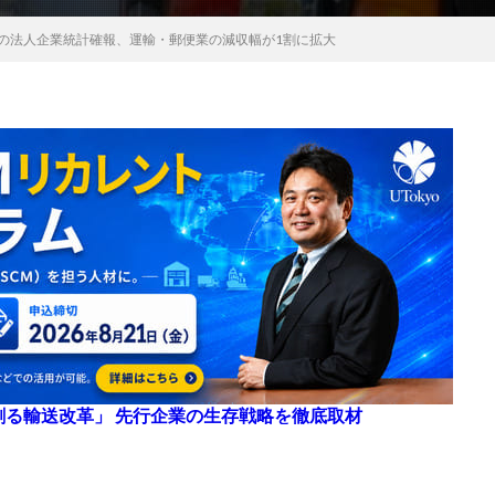
月の法人企業統計確報、運輸・郵便業の減収幅が1割に拡大
来を創る輸送改革」 先行企業の生存戦略を徹底取材