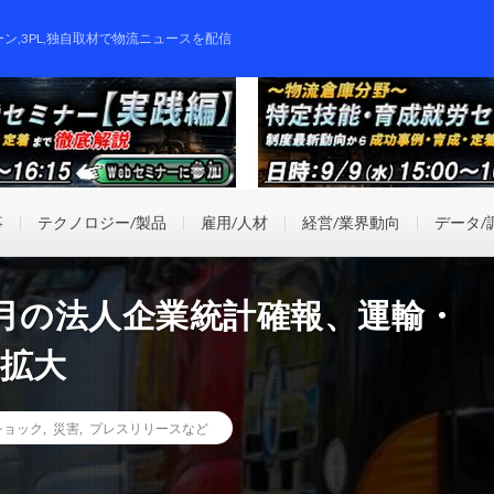
ーン,3PL,独自取材で物流ニュースを配信
事
テクノロジー/製品
雇用/人材
経営/業界動向
データ/
3月の法人企業統計確報、運輸・
に拡大
ショック
,
災害
,
プレスリリースなど