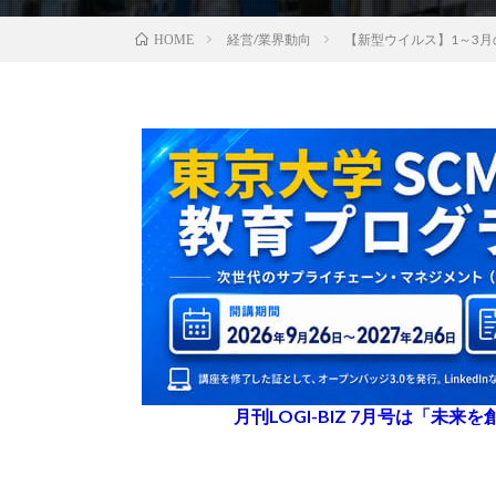
経営/業界動向
【新型ウイルス】1～3
HOME
月刊LOGI-BIZ 7月号は「未