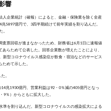
影響
期の法人企業統計（確報）によると、金融・保険業を除く全産
4兆5897億円で、3四半期続けて前年実績を割り込んだ。
った。
調査票回収が進まなかったため、財務省は6月1日に速報値
てあらためて公表した。回答企業数が増えたことにより、
化。新型コロナウイルス感染症が飲食・宿泊などのサービス
らためて示した。
した。
4兆1930億円、営業利益は92・0％減の405億円となっ
1・9％）からともに拡大した。
年水準を割り込んだ。新型コロナウイルスの感染拡大による