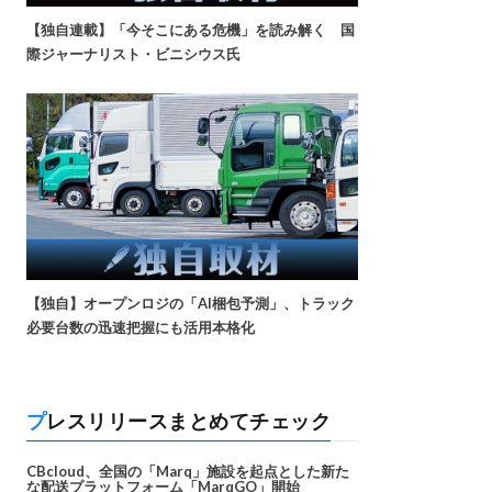
【独自連載】「今そこにある危機」を読み解く 国
際ジャーナリスト・ビニシウス氏
【独自】オープンロジの「AI梱包予測」、トラック
必要台数の迅速把握にも活用本格化
プレスリリースまとめてチェック
CBcloud、全国の「Marq」施設を起点とした新た
な配送プラットフォーム「MarqGO」開始