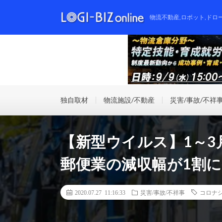
物流不動産,ロボット,ドロ
独自取材
物流施設/不動産
災害/事故/不祥
【新型ウイルス】1～
郵便業の減収幅が1割
2020.07.27 11:16:33
災害/事故/不祥事
コロナ