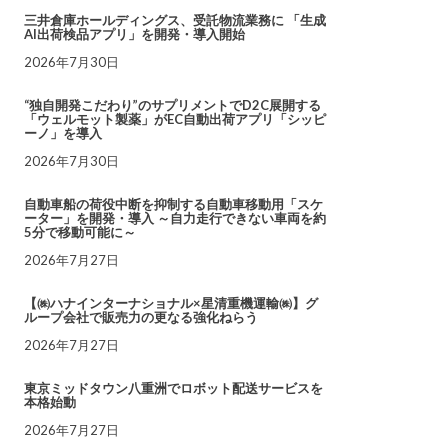
三井倉庫ホールディングス、受託物流業務に 「生成
AI出荷検品アプリ」を開発・導入開始
2026年7月30日
“独自開発こだわり”のサプリメントでD2C展開する
「ウェルモット製薬」がEC自動出荷アプリ「シッピ
ーノ」を導入
2026年7月30日
自動車船の荷役中断を抑制する自動車移動用「スケ
ーター」を開発・導入 ～自力走行できない車両を約
5分で移動可能に～
2026年7月27日
【㈱ハナインターナショナル×星清重機運輸㈱】グ
ループ会社で販売力の更なる強化ねらう
2026年7月27日
東京ミッドタウン八重洲でロボット配送サービスを
本格始動
2026年7月27日