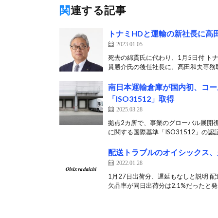
関連する記事
トナミHDと運輸の新社長に高
2023.01.05
死去の綿貫氏に代わり、1月5日付 ト
貫勝介氏の後任社長に、髙田和夫専務取
南日本運輸倉庫が国内初、コー
「ISO31512」取得
2025.03.28
拠点2カ所で、事業のグローバル展開視
に関する国際基準「ISO31512」の認証
配送トラブルのオイシックス、欠
2022.01.28
1月27日出荷分、遅延もなしと説明 
欠品率が同日出荷分は2.1%だったと発