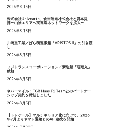
2026年8月5日
株式会社Univearth、倉吉運送株式会社と資本提
携〜山陰エリアへ実運送ネットワークを拡大〜
2026年8月5日
川崎重工業／ばら積運搬船「ARISTOS II」の引き渡
し
2026年8月5日
フジトランスコーポレーション／新造船「蓉翔丸」
就航
2026年8月5日
ネバーマイル：TGR Haas F1 Teamとのパートナー
シップ契約を締結しました
2026年8月5日
【トドケール】マルチキャリア化に向けて、2026
年7月よりヤマト運輸とのAPI連携を開始
2026年7月30日