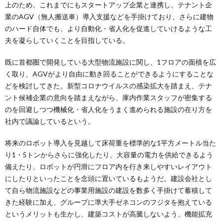
上のため、これまでにもスタートアップ企業と連携し、テナント企
業のAGV（無人搬送車）導入支援などを手掛けており、さらに建物
のハード自体でも、より自動化・省人化を促進していけるような工
夫を凝らしていくことを目指している。
既に首都圏で開発している大型物流施設に関し、1フロアの面積を広
く取り、AGVがより自由に動き回ることができるようにすることな
どを検討してきた。新型コロナウイルスの感染拡大を踏まえ、テナ
ント候補企業の意向を踏まえながら、庫内作業スタッフが密集する
のを回避しつつ機械化・省人化をうまく進められる施設の在り方を
社内で議論しているという。
将来のロボット導入を見越して床荷重を標準的な1平方メートル当た
り1・5トンからさらに強化したり、大容量の電力を供給できるよう
備えたり、ロボットが円滑にフロア内を行き来しやすいレイアウト
にしたりといったことを念頭に置いているもようだ。建設会社とし
て自ら物流施設などの事業用施設の建設を数多く手掛けて蓄積して
きた経験に加え、グループに準大手ゼネコンのフジタを抱えている
というメリットも生かし、建築コストが高騰しないよう、機能拡充