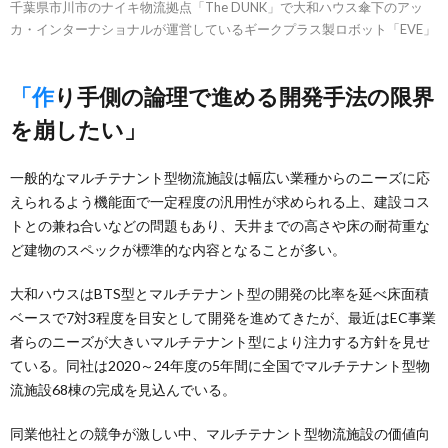
千葉県市川市のナイキ物流拠点「The DUNK」で大和ハウス傘下のアッ
カ・インターナショナルが運営しているギークプラス製ロボット「EVE」
「作り手側の論理で進める開発手法の限界
を崩したい」
一般的なマルチテナント型物流施設は幅広い業種からのニーズに応
えられるよう機能面で一定程度の汎用性が求められる上、建設コス
トとの兼ね合いなどの問題もあり、天井までの高さや床の耐荷重な
ど建物のスペックが標準的な内容となることが多い。
大和ハウスはBTS型とマルチテナント型の開発の比率を延べ床面積
ベースで7対3程度を目安として開発を進めてきたが、最近はEC事業
者らのニーズが大きいマルチテナント型により注力する方針を見せ
ている。同社は2020～24年度の5年間に全国でマルチテナント型物
流施設68棟の完成を見込んでいる。
同業他社との競争が激しい中、マルチテナント型物流施設の価値向