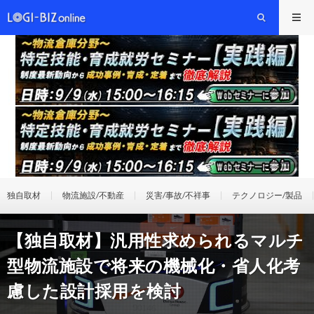
独自取材
物流施設/不動産
災害/事故/不祥事
テクノロジー/製品
【独自取材】汎用性求められるマルチ
型物流施設で将来の機械化・省人化考
慮した設計採用を検討