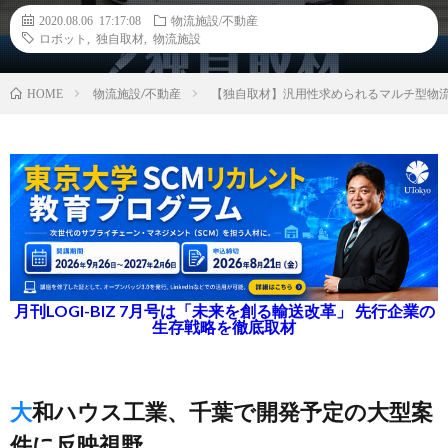
2020.08.06 17:17:08
物流施設/不動産
ロボット
,
独自取材
,
物流施設
物流施設/不動産
【独自取材】汎用性求められるマルチ型物
HOME
月刊LOGI-BIZ 7月号は「未来を創る輸送改革」 先行企業の
生存戦略を徹底取材
大和ハウス工業、千葉で開発予定の大型案
件に反映視野