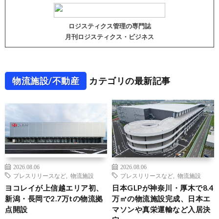
ロジスティクス管理の専門誌
月刊ロジスティクス・ビジネス
物流施設/不動産
カテゴリの最新記事
2026.08.06
2026.08.06
プレスリリースなど
,
物流施設
プレスリリースなど
,
物流施設
ヨコレイが上信越エリア初、
日本GLPが神奈川・厚木で8.4
新潟・長岡で2.7万tの物流拠
万㎡の物流施設完成、日本エ
点開設
マソンや真栄運輸など入居決