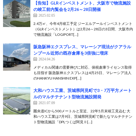
【告知】GLRインベストメント、大阪市で物流施設
の竣工前内覧会を2月26～28日開催
2025.02.05
2.4万㎡、今年4月竣工予定 ジーエルアールインベストメント
（GLRインベストメント）は2月26～28日の3日間、大阪市内
で物流施設「LOGIPORT[…]
阪急阪神エクスプレス、マレーシア現法がクアラル
ンプール近郊の既存倉庫を3倍強に増床
2024.04.26
メディカル関連の需要伸びに対応、保税倉庫ライセンス取得
も目指す 阪急阪神エクスプレスは4月25日、マレーシア法人
のHANKYU HANSHIN EXP[…]
大和ハウス工業、茨城県阿見町で3・7万平方メート
ルのマルチテナント型物流施設開発
2021.07.09
圏央道ICから500メートルと至近、22年5月末竣工見込む 大
和ハウス工業は7月9日、茨城県阿見町で新たなマルチテナン
ト型物流施設「DPLつくば阿見Ⅱ[…]