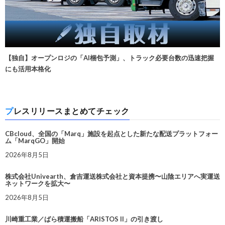
【独自】オープンロジの「AI梱包予測」、トラック必要台数の迅速把握
にも活用本格化
プレスリリースまとめてチェック
CBcloud、全国の「Marq」施設を起点とした新たな配送プラットフォー
ム「MarqGO」開始
2026年8月5日
株式会社Univearth、倉吉運送株式会社と資本提携〜山陰エリアへ実運送
ネットワークを拡大〜
2026年8月5日
川崎重工業／ばら積運搬船「ARISTOS II」の引き渡し