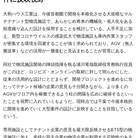
大和ハウス工業は、今後首都圏で開発を本格化させる大規模なマル
チテナント型物流施設で、あらかじめ将来の機械化・省人化をある
程度織り込んだ設計を採用することを検討している。人手不足に加
え、新型コロナウイルスの感染拡大で物流施設も庫内作業スタッフ
が密集する環境を回避することが強く求められており、AGV（無人
搬送車）などの活用が一層進むと見込まれることが背景にある。
同社で物流施設開発の陣頭指揮を執る浦川竜哉取締役常務執行役員
がこのほど、ロジビズ・オンラインの取材に対して明らかにした。
従来の汎用的な設計にとどまらず、開発プロジェクトを進めるに当
たってテナント候補の企業の意見も十分聞きながら、より多くの
AGVがフロア内を稼働できるよう柱の間隔を広めに確保するといっ
たことを視野に入れていくもようだ。現時点では千葉で今後本格的
に開発を進めていく大型案件の設計に反映することを目指している
という。
専用施設としてテナント企業の意見を最大限反映させるBTS型の物
流施設に加え、多様な荷主企業や物流企業が利用する可能性のある