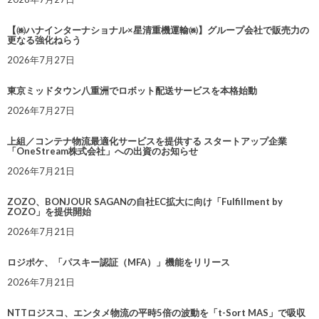
【㈱ハナインターナショナル×星清重機運輸㈱】グループ会社で販売力の
更なる強化ねらう
2026年7月27日
東京ミッドタウン八重洲でロボット配送サービスを本格始動
2026年7月27日
上組／コンテナ物流最適化サービスを提供する スタートアップ企業
「OneStream株式会社」への出資のお知らせ
2026年7月21日
ZOZO、BONJOUR SAGANの自社EC拡大に向け「Fulfillment by
ZOZO」を提供開始
2026年7月21日
ロジポケ、「パスキー認証（MFA）」機能をリリース
2026年7月21日
NTTロジスコ、エンタメ物流の平時5倍の波動を「t-Sort MAS」で吸収