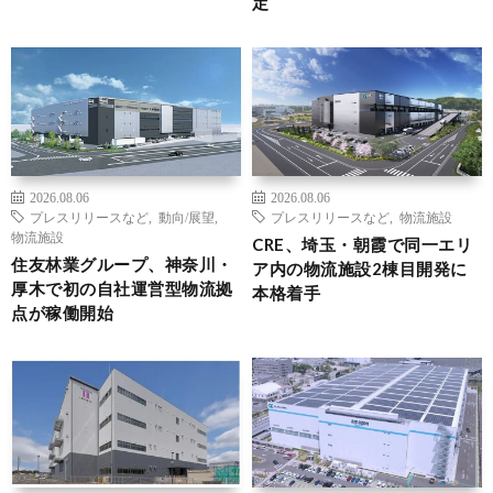
定
2026.08.06
2026.08.06
プレスリリースなど
,
動向/展望
,
プレスリリースなど
,
物流施設
物流施設
CRE、埼玉・朝霞で同一エリ
住友林業グループ、神奈川・
ア内の物流施設2棟目開発に
厚木で初の自社運営型物流拠
本格着手
点が稼働開始