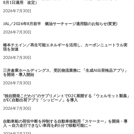
8月1日適用 改定）
2026年7月30日
JAL／2026年8月前半 燃油サーチャージ適用額のお知らせ(変更)
2026年7月30日
椿本チエイン／再生可能エネルギーを活用し、カーボンニュートラル実
現を加速
2026年7月30日
三井倉庫ホールディングス、受託物流業務に 「生成AI出荷検品アプリ」
を開発・導入開始
2026年7月30日
“独自開発こだわり”のサプリメントでD2C展開する「ウェルモット製薬」
がEC自動出荷アプリ「シッピーノ」を導入
2026年7月30日
自動車船の荷役中断を抑制する自動車移動用「スケーター」を開発・導
入 ～自力走行できない車両を約5分で移動可能に～
2026年7月27日