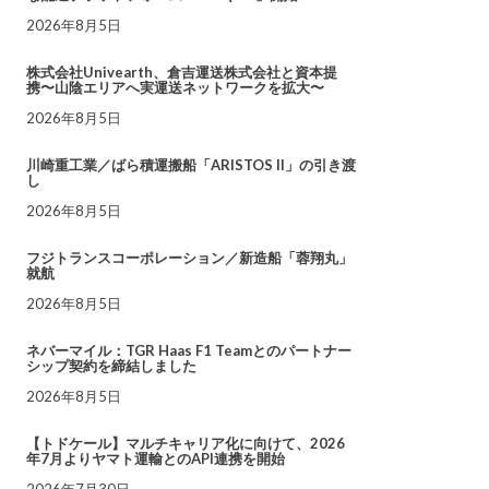
2026年8月5日
株式会社Univearth、倉吉運送株式会社と資本提
携〜山陰エリアへ実運送ネットワークを拡大〜
2026年8月5日
川崎重工業／ばら積運搬船「ARISTOS II」の引き渡
し
2026年8月5日
フジトランスコーポレーション／新造船「蓉翔丸」
就航
2026年8月5日
ネバーマイル：TGR Haas F1 Teamとのパートナー
シップ契約を締結しました
2026年8月5日
【トドケール】マルチキャリア化に向けて、2026
年7月よりヤマト運輸とのAPI連携を開始
2026年7月30日