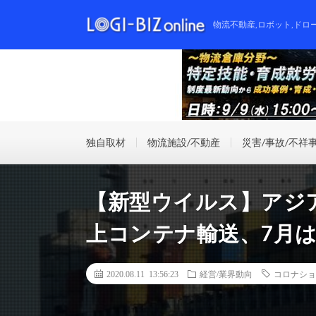
物流不動産,ロボット,ドロ
独自取材
物流施設/不動産
災害/事故/不祥
【新型ウイルス】アジ
上コンテナ輸送、7月は
2020.08.11 13:56:23
経営/業界動向
コロナショ