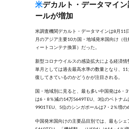
米デカルト・データマイン調査、中国やベトナム、シンガポ
ールが増加
米調査機関デカルト・データマインは8月11
月のアジア主要10カ国・地域発米国向け（往航）
ィートコンテナ換算）だった。
新型コロナウイルスの感染拡大による経済情
単月としては過去最高水準の数量となり、1
復してきているのかどうかが注目される。
国・地域別に見ると、最も多い中国発は6・3％
は6・8％減の14万5649TEU、3位のベトナム
9901TEU、5位のシンガポールは7・2％増
中国発米国向けの主要品目別では、最もシェア
5460TEU、「機械類」（HS84）は14・6％