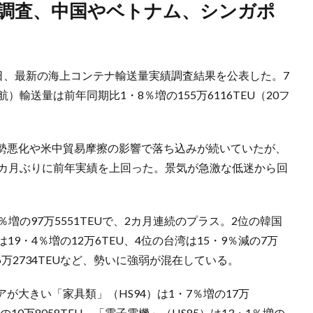
日、最新の海上コンテナ輸送量実績調査結果を公表した。7
輸送量は前年同期比1・8％増の155万6116TEU（20フ
勢悪化や米中貿易摩擦の影響で落ち込みが続いていたが、
1カ月ぶりに前年実績を上回った。景気が急激な低迷から回
増の97万5551TEUで、2カ月連続のプラス。2位の韓国
は19・4％増の12万6TEU、4位の台湾は15・9％減の7万
の6万2734TEUなど、勢いに強弱が混在している。
が大きい「家具類」（HS94）は1・7％増の17万
増の10万8058TEU、「電子電機」（HS85）は13・1％増の