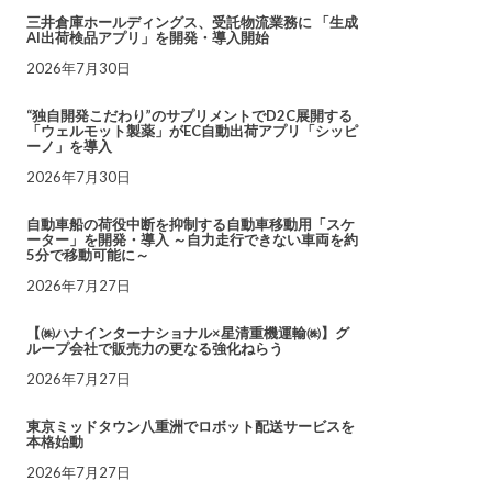
三井倉庫ホールディングス、受託物流業務に 「生成
AI出荷検品アプリ」を開発・導入開始
2026年7月30日
“独自開発こだわり”のサプリメントでD2C展開する
「ウェルモット製薬」がEC自動出荷アプリ「シッピ
ーノ」を導入
2026年7月30日
自動車船の荷役中断を抑制する自動車移動用「スケ
ーター」を開発・導入 ～自力走行できない車両を約
5分で移動可能に～
2026年7月27日
【㈱ハナインターナショナル×星清重機運輸㈱】グ
ループ会社で販売力の更なる強化ねらう
2026年7月27日
東京ミッドタウン八重洲でロボット配送サービスを
本格始動
2026年7月27日