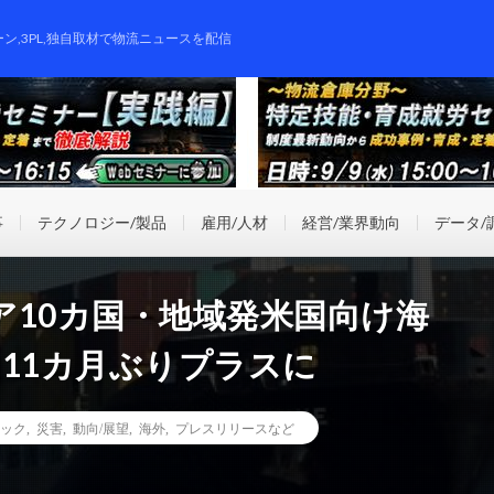
ーン,3PL,独自取材で物流ニュースを配信
事
テクノロジー/製品
雇用/人材
経営/業界動向
データ/
ア10カ国・地域発米国向け海
11カ月ぶりプラスに
ック
,
災害
,
動向/展望
,
海外
,
プレスリリースなど