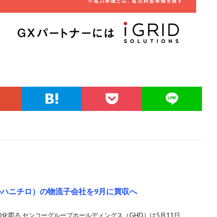
マルハニチロ）の物流子会社を9月に買収へ
強化図る センコーグループホールディングス（GHD）は5月11日、