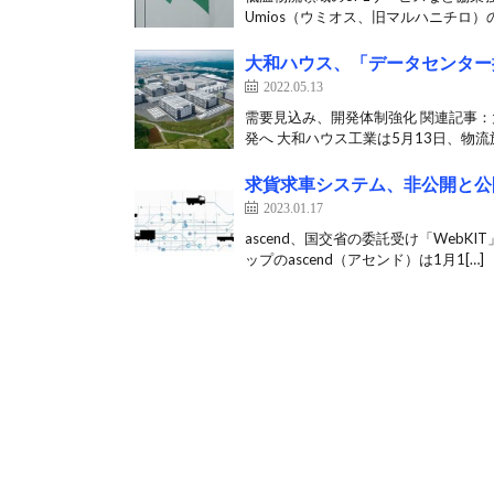
Umios（ウミオス、旧マルハニチロ）の
大和ハウス、「データセンター
2022.05.13
需要見込み、開発体制強化 関連記事：
発へ 大和ハウス工業は5月13日、物流施
求貨求車システム、非公開と公
2023.01.17
ascend、国交省の委託受け「Web
ップのascend（アセンド）は1月1[…]