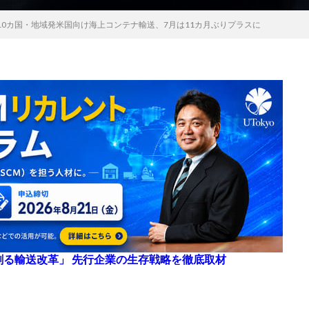
10カ国・地域発米国向け海上コンテナ輸送、7月は11カ月ぶりプラスに
来を創る輸送改革」 先行企業の生存戦略を徹底取材