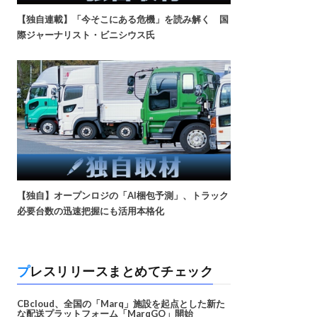
【独自連載】「今そこにある危機」を読み解く 国
際ジャーナリスト・ビニシウス氏
【独自】オープンロジの「AI梱包予測」、トラック
必要台数の迅速把握にも活用本格化
プレスリリースまとめてチェック
CBcloud、全国の「Marq」施設を起点とした新た
な配送プラットフォーム「MarqGO」開始