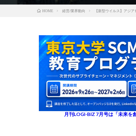
経営/業界動向
【新型ウイルス】アジア
HOME
月刊LOGI-BIZ 7月号は「未