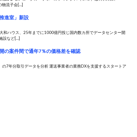
物流子会[…]
推進室」新設
大和ハウス、25年までに1000億円投じ国内数カ所でデータセンター開
設など[…]
開の案件間で通年7％の価格差を確認
KIT」の7年分取引データを分析 運送事業者の業務DXを支援するスタートア