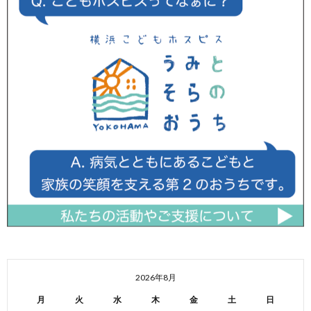
2026年8月
月
火
水
木
金
土
日