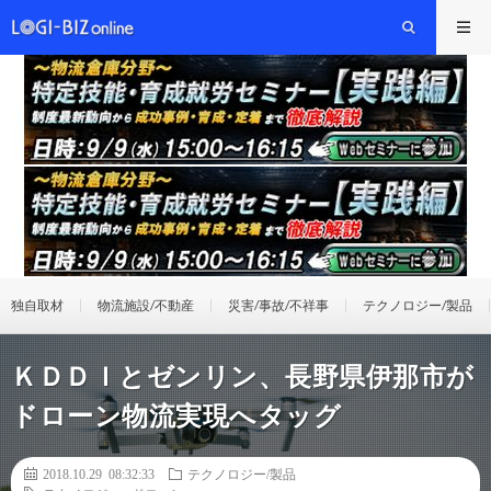
独自取材
物流施設/不動産
災害/事故/不祥事
テクノロジー/製品
ＫＤＤＩとゼンリン、長野県伊那市が
ドローン物流実現へタッグ
2018.10.29 08:32:33
テクノロジー/製品