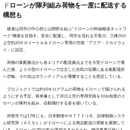
ドローンが隊列組み荷物を一度に配送する
構想も
後者は同市の中心部と山間部を結ぶ“ドローンの幹線輸送ネットワ
ーク”構築を目指す。安全に配慮し、同市を流れる天竜川、三峰川の
上空約20キロメートルをドローン専用の空路「アクア・スカイウェ
イ」に設定。
荷物の集配拠点から各エリアの配送拠点までを大型ドローンで運
んだ後、より小型のドローンで注文した住民の近隣にある集配場所
へ空輸。その先はボランティアらが運搬することを想定している。
プロジェクトでは約10キログラムの荷物をドローンで届けられる
ようにする予定。将来像として河川上空の専用空路を10台程度のド
ローンが隊列を組み、自動飛行する姿を描いている。
伊那市では17年にも、日本郵便やＮＴＴドコモ、自律制御システ
ム研究所（ＡＣＳＬ）がドローンによる商品配送の実験を展開して
いる。ドローンの“空の道”が実現するかどうか、物流業界以外にも