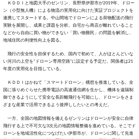
ＫＤＤＩと地図大手のゼンリン、長野県伊那市が2019年、ドロー
ン（小型無人機）による物流の実用化に向けた実証プロジェクトを
連携してスタートする。中山間地でドローンによる荷物配送の飛行
実験を展開し、成果と課題を分析。自宅から商店が離れていること
などから自由に買い物ができない「買い物難民」の問題を解消し、
地域住民の利便性向上を図る。
飛行の安全性を担保するため、国内で初めて、人がほとんどいな
い河川の上空を“ドローン専用空路”に設定する予定だ。関係者は21
年度の実用化を目指している。
ＫＤＤＩはかねて「スマートドローン」構想を推進している。全
国に張りめぐらせた携帯電話の高速通信網を生かし、機体を遠隔制
御できるようにして安全な長距離飛行を可能にし、ドローンをさま
ざまな産業で活用できるよう後押ししたいとの考えだ。
一方、全国の地図情報を備えるゼンリンはドローンが安全に自律
飛行する上で不可欠な3次元の地図情報整備を進めている。そこでド
ローンを地域活性化につなげたい伊那市が、ドローンに関して先進