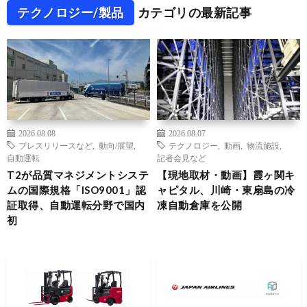
テクノロジー/製品
カテゴリの最新記事
2026.08.08
2026.08.07
プレスリリースなど
,
動向/展望
,
テクノロジー
,
動画
,
物流施設
,
自動運転
記者会見など
T2が品質マネジメントシステ
【現地取材・動画】霞ヶ関キ
ムの国際規格「ISO9001」認
ャピタル、川崎・東扇島の冷
証取得、自動運転分野で国内
凍自動倉庫を公開
初