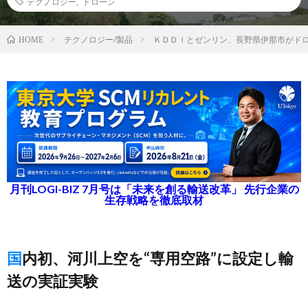
テクノロジー
,
ドローン
テクノロジー/製品
ＫＤＤＩとゼンリン、長野県伊那市がド
HOME
月刊LOGI-BIZ 7月号は「未来を創る輸送改革」 先行企業の
生存戦略を徹底取材
国内初、河川上空を“専用空路”に設定し輸
送の実証実験