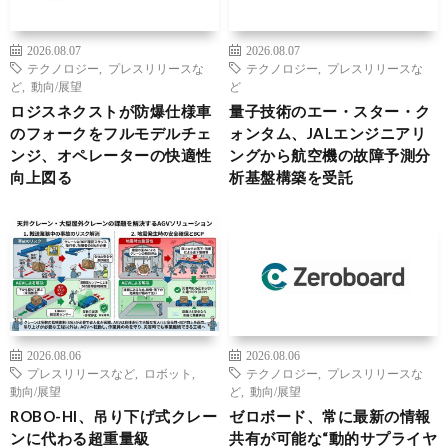
2026.08.07
2026.08.07
テクノロジー
,
プレスリリースな
テクノロジー
,
プレスリリースな
ど
,
動向/展望
ど
ロジスネクストが防爆仕様車
量子技術のエー・スター・ク
のフォークをフルモデルチェ
ォンタム、JALエンジニアリ
ンジ、オペレーターの快適性
ングから航空機の故障予測分
向上図る
析基盤構築を受託
2026.08.06
2026.08.06
プレスリリースなど
,
ロボット
,
テクノロジー
,
プレスリリースな
動向/展望
ど
,
動向/展望
ROBO-HI、吊り下げ式クレー
ゼロボード、常に最新の情報
ンに代わる超重量級
共有が可能な“動的サプライヤ