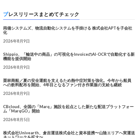
プレスリリースまとめてチェック
両備システムズ、物流自動化システムを手掛ける 株式会社APTを子会社
化
2026年8月9日
Shippio、「輸送中の商品」の可視化をInvoiceのAI-OCRで自動化する新
機能を提供開始
2026年8月9日
栗林商船／夏の安全運航を支えるため熱中症対策を強化。今年から船員
への飲料配布を開始、4年目となるファン付き作業服の支給も継続
2026年8月9日
CBcloud、全国の「Marq」施設を起点とした新たな配送プラットフォー
ム「MarqGO」開始
2026年8月5日
株式会社Univearth、倉吉運送株式会社と資本提携〜山陰エリアへ実運送
ネットワークを拡大〜