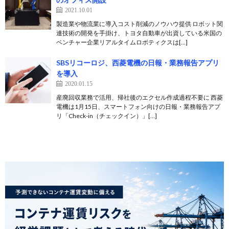
2021.10.01
製造業や物流業に導入コスト削減のノウハウ提供 ロボット関
連技術の開発を手掛け、トヨタ自動車が出資している米国の
ベンチャー企業リアルタイムロボティクスは[…]
SBSリコーロジ、西菱電機の日報・業務報告アプリ
を導入
2020.01.15
産廃回収業務で活用、帰社後のエクセル作成過程不要に 西菱
電機は1月15日、スマートフォン向けの日報・業務報告アプ
リ「Check-in（チェックイン）」[…]