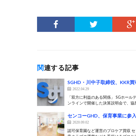
関連する記事
SGHD・川中子取締役、KKR
2022.04.29
「双方に利益のある関係」 SGホール
ンラインで開催した決算説明会で、協業
センコーGHD、保育事業に参
2020.09.02
認可保育園など運営のプロケア買収 セ