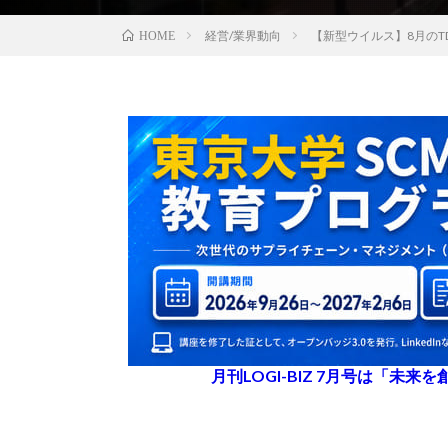
経営/業界動向
【新型ウイルス】8月の
HOME
月刊LOGI-BIZ 7月号は「未