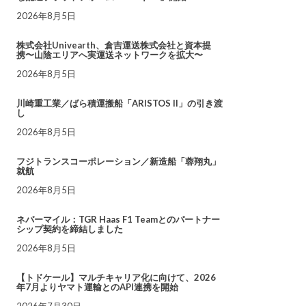
2026年8月5日
株式会社Univearth、倉吉運送株式会社と資本提
携〜山陰エリアへ実運送ネットワークを拡大〜
2026年8月5日
川崎重工業／ばら積運搬船「ARISTOS II」の引き渡
し
2026年8月5日
フジトランスコーポレーション／新造船「蓉翔丸」
就航
2026年8月5日
ネバーマイル：TGR Haas F1 Teamとのパートナー
シップ契約を締結しました
2026年8月5日
【トドケール】マルチキャリア化に向けて、2026
年7月よりヤマト運輸とのAPI連携を開始
2026年7月30日