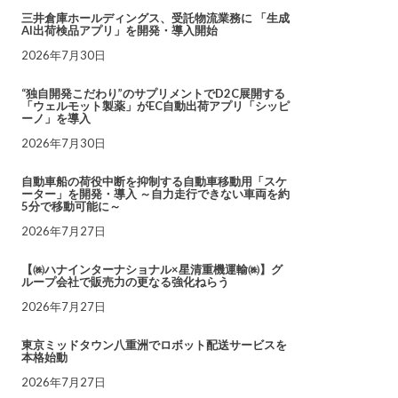
三井倉庫ホールディングス、受託物流業務に 「生成
AI出荷検品アプリ」を開発・導入開始
2026年7月30日
“独自開発こだわり”のサプリメントでD2C展開する
「ウェルモット製薬」がEC自動出荷アプリ「シッピ
ーノ」を導入
2026年7月30日
自動車船の荷役中断を抑制する自動車移動用「スケ
ーター」を開発・導入 ～自力走行できない車両を約
5分で移動可能に～
2026年7月27日
【㈱ハナインターナショナル×星清重機運輸㈱】グ
ループ会社で販売力の更なる強化ねらう
2026年7月27日
東京ミッドタウン八重洲でロボット配送サービスを
本格始動
2026年7月27日