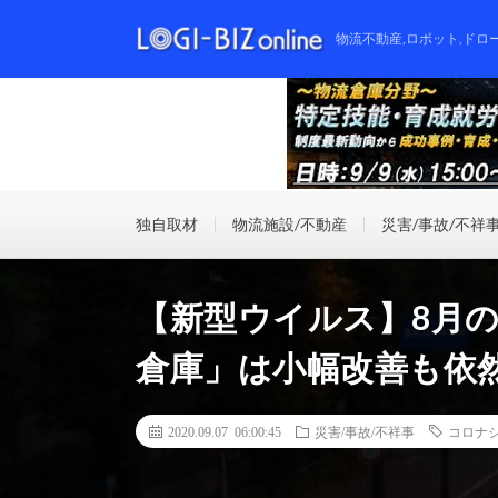
物流不動産,ロボット,ドロ
独自取材
物流施設/不動産
災害/事故/不祥
【新型ウイルス】8月の
倉庫」は小幅改善も依
2020.09.07 06:00:45
災害/事故/不祥事
コロナ