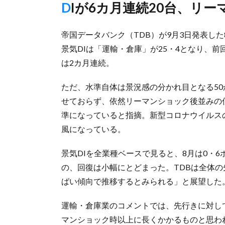
DIが6カ月連続20台、リ
帝国データバンク（TDB）が9月3日発表し
景気DIは「運輸・倉庫」が25・4となり、
は2カ月連続。
ただ、水準自体は景況感の分かれ目となる50
せておらず、依然リーマンショック後並みの低
準になっていると指摘。新型コロナウイルス
風になっている。
景気DIを全業種ベースで見ると、8月は0・6
の、回復は小幅にとどまった。TDBは全体
ばい傾向で推移するとみられる」と展望した
運輸・倉庫業のコメントでは、先行きに対し
マンショック時以上に長くかかるものと思わ