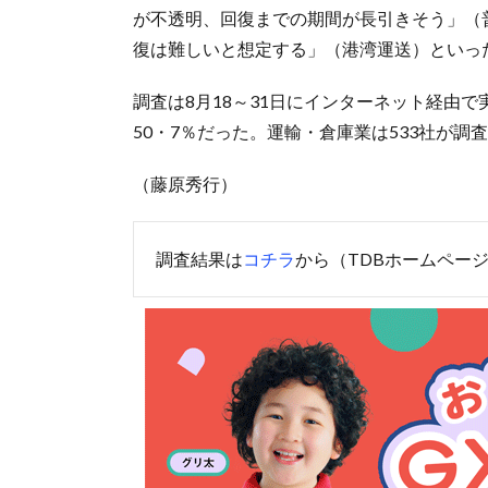
が不透明、回復までの期間が長引きそう」（
復は難しいと想定する」（港湾運送）といっ
調査は8月18～31日にインターネット経由で
50・7％だった。運輸・倉庫業は533社が調
（藤原秀行）
調査結果は
コチラ
から（TDBホームペー