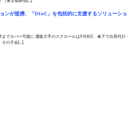
（東京都新宿[…]
ションが提携、「DtoC」を包括的に支援するソリューショ
業までカバー可能に 通販大手のスクロールは9月8日、傘下で出荷代行・
その子会[…]