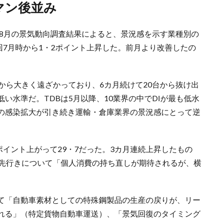
ーマン後並み
た8月の景気動向調査結果によると、景況感を示す業種別の
前回7月時から1・2ポイント上昇した。前月より改善したの
から大きく遠ざかっており、6カ月続けて20台から抜け出
い水準だ。TDBは5月以降、10業界の中でDIが最も低水
の感染拡大が引き続き運輸・倉庫業界の景況感にとって逆
ポイント上がって29・7だった。3カ月連続上昇したもの
の先行きについて「個人消費の持ち直しが期待されるが、横
。
て「自動車素材としての特殊鋼製品の生産の戻りが、リー
れる」（特定貨物自動車運送）、「景気回復のタイミング