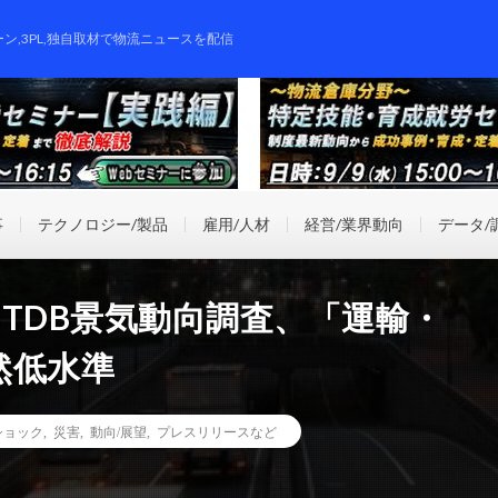
ーン,3PL,独自取材で物流ニュースを配信
事
テクノロジー/製品
雇用/人材
経営/業界動向
データ/
TDB景気動向調査、「運輸・
然低水準
ショック
,
災害
,
動向/展望
,
プレスリリースなど