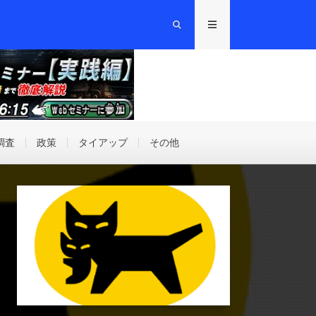
調査
政策
タイアップ
その他