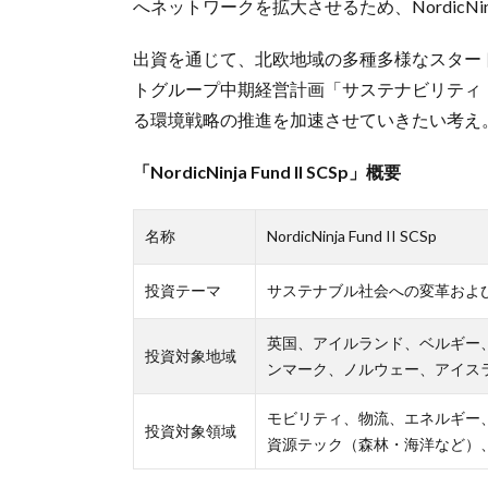
へネットワークを拡大させるため、NordicNin
出資を通じて、北欧地域の多種多様なスター
トグループ中期経営計画「サステナビリティ・トラ
る環境戦略の推進を加速させていきたい考え
「NordicNinja Fund II SCSp」概要
名称
NordicNinja Fund II SCSp
投資テーマ
サステナブル社会への変革およ
英国、アイルランド、ベルギー
投資対象地域
ンマーク、ノルウェー、アイス
モビリティ、物流、エネルギー
投資対象領域
資源テック（森林・海洋など）