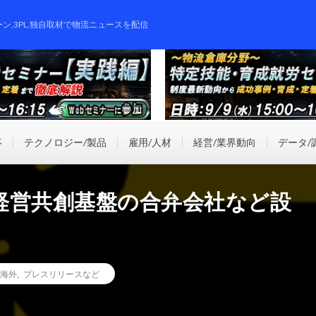
ーン,3PL,独自取材で物流ニュースを配信
事
テクノロジー/製品
雇用/人材
経営/業界動向
データ/
経営共創基盤の合弁会社など設
海外
,
プレスリリースなど