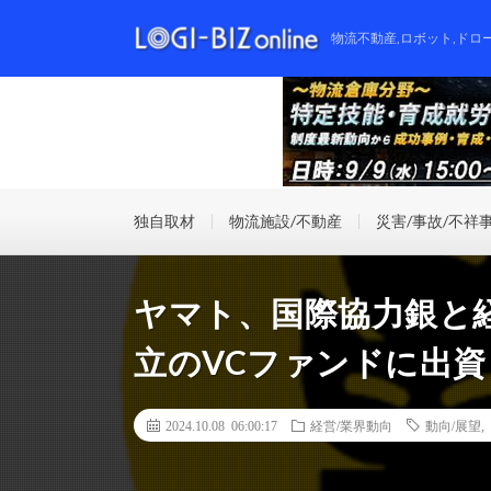
物流不動産,ロボット,ドロ
独自取材
物流施設/不動産
災害/事故/不祥
ヤマト、国際協力銀と
立のVCファンドに出資
2024.10.08 06:00:17
経営/業界動向
動向/展望
,