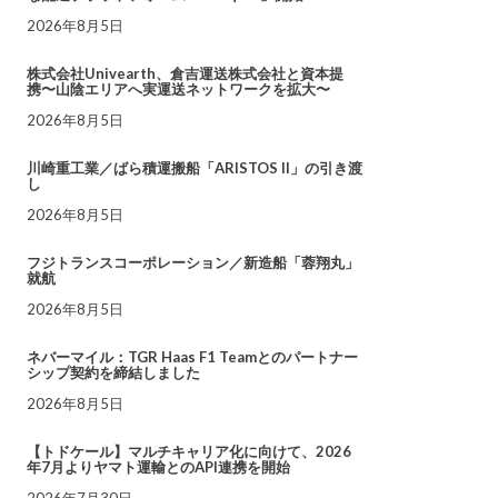
2026年8月5日
株式会社Univearth、倉吉運送株式会社と資本提
携〜山陰エリアへ実運送ネットワークを拡大〜
2026年8月5日
川崎重工業／ばら積運搬船「ARISTOS II」の引き渡
し
2026年8月5日
フジトランスコーポレーション／新造船「蓉翔丸」
就航
2026年8月5日
ネバーマイル：TGR Haas F1 Teamとのパートナー
シップ契約を締結しました
2026年8月5日
【トドケール】マルチキャリア化に向けて、2026
年7月よりヤマト運輸とのAPI連携を開始
2026年7月30日