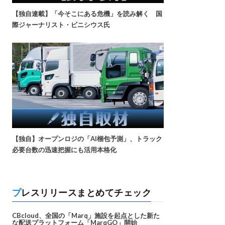
【独自連載】「今そこにある危機」を読み解く 国
際ジャーナリスト・ビニシウス氏
【独自】オープンロジの「AI梱包予測」、トラック
必要台数の迅速把握にも活用本格化
プレスリリースまとめてチェック
CBcloud、全国の「Marq」施設を起点とした新た
な配送プラットフォーム「MarqGO」開始