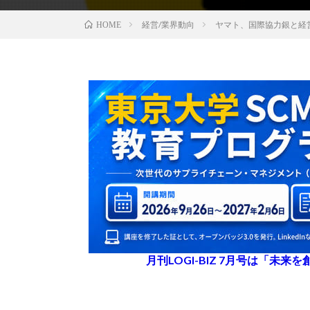
経営/業界動向
ヤマト、国際協力銀と経
HOME
月刊LOGI-BIZ 7月号は「未