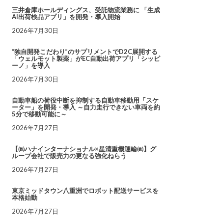
三井倉庫ホールディングス、受託物流業務に 「生成
AI出荷検品アプリ」を開発・導入開始
2026年7月30日
“独自開発こだわり”のサプリメントでD2C展開する
「ウェルモット製薬」がEC自動出荷アプリ「シッピ
ーノ」を導入
2026年7月30日
自動車船の荷役中断を抑制する自動車移動用「スケ
ーター」を開発・導入 ～自力走行できない車両を約
5分で移動可能に～
2026年7月27日
【㈱ハナインターナショナル×星清重機運輸㈱】グ
ループ会社で販売力の更なる強化ねらう
2026年7月27日
東京ミッドタウン八重洲でロボット配送サービスを
本格始動
2026年7月27日