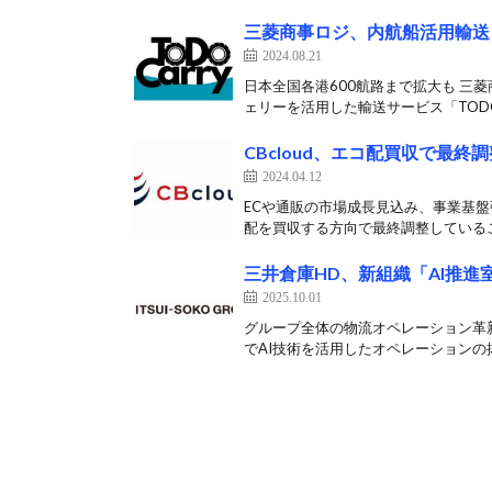
三菱商事ロジ、内航船活用輸送「
2024.08.21
日本全国各港600航路まで拡大も 三菱
ェリーを活用した輸送サービス「TODOC
CBcloud、エコ配買収で最終調
2024.04.12
ECや通販の市場成長見込み、事業基盤強
配を買収する方向で最終調整しているこ
三井倉庫HD、新組織「AI推進
2025.10.01
グループ全体の物流オペレーション革新
でAI技術を活用したオペレーションの抜