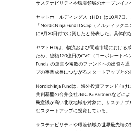
サステナビリティや環境領域のオープンイノ
ヤマトホールディングス（HD）は10月7日
「NordicNinja Fund II SCSp（
に9月30日付で出資したと発表した。具体的
ヤマトHDは、物流および関連市場における
ため、総額130億円のCVC（コーポレートベンチャ
Fund」の運営や複数のファンドへの出資を
プの事業成長につながるスタートアップとの
NordicNinja Fundは、海外投資ファ
共創基盤の合弁会社JBIC IG Partners
民意識が高い北欧地域を対象に、サステナブ
むスタートアップに投資している。
サステナビリティや環境領域の世界最先端の