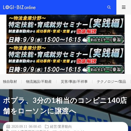
独自取材
物流施設/不動産
災害/事故/不祥事
テクノロジー/製品
ポプラ、3分の1相当のコンビニ140店
舗をローソンに譲渡へ
2020.09.11 06:00:45
経営/業界動向