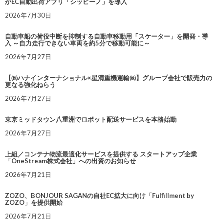
がEC自動出荷アプリ「シッピーノ」を導入
2026年7月30日
自動車船の荷役中断を抑制する自動車移動用「スケーター」を開発・導
入 ～自力走行できない車両を約5分で移動可能に～
2026年7月27日
【㈱ハナインターナショナル×星清重機運輸㈱】グループ会社で販売力の
更なる強化ねらう
2026年7月27日
東京ミッドタウン八重洲でロボット配送サービスを本格始動
2026年7月27日
上組／コンテナ物流最適化サービスを提供する スタートアップ企業
「OneStream株式会社」への出資のお知らせ
2026年7月21日
ZOZO、BONJOUR SAGANの自社EC拡大に向け「Fulfillment by
ZOZO」を提供開始
2026年7月21日