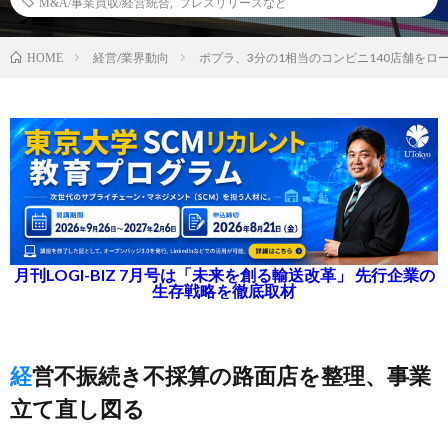
M&A/事業買収/経営統合
,
プレスリリースなど
経営/業界動向
ポプラ、3分の1相当のコンビニ140店舗をロ
HOME
月刊LOGI-BIZ 7月号は「未来を創る輸送改革」 先行企業の
生存戦略を徹底取材
経営不振続き不採算の路面店を整理、事業
立て直し図る