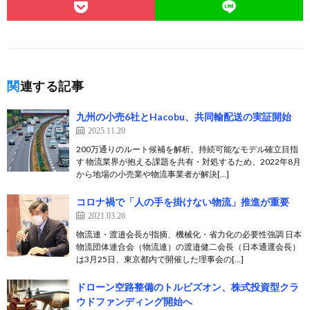
関連する記事
九州の小売6社とHacobu、共同輸配送の実証開始
2025.11.20
200万通りのルート候補を解析、持続可能なモデル確立目指
す 物流業界が抱える課題を共有・対処するため、2022年8月
から地場の小売業や物流事業者が解決[…]
コロナ禍で「人の手を掛けない物流」推進が重要
2021.03.26
物流連・渡邉会長が指摘、機械化・省力化の必要性強調 日本
物流団体連合会（物流連）の渡邉健二会長（日本通運会長）
は3月25日、東京都内で開催した理事会の[…]
ドローン空路整備のトルビズオン、株式投資型クラ
ウドファンディング開始へ