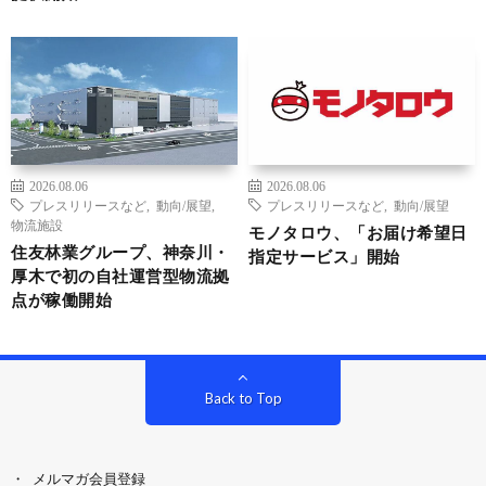
2026.08.06
2026.08.06
プレスリリースなど
,
動向/展望
,
プレスリリースなど
,
動向/展望
物流施設
モノタロウ、「お届け希望日
住友林業グループ、神奈川・
指定サービス」開始
厚木で初の自社運営型物流拠
点が稼働開始
Back to Top
メルマガ会員登録