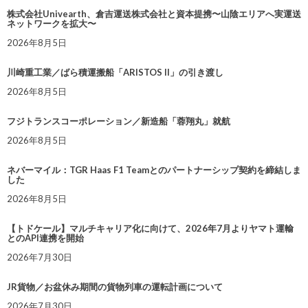
株式会社Univearth、倉吉運送株式会社と資本提携〜山陰エリアへ実運送
ネットワークを拡大〜
2026年8月5日
川崎重工業／ばら積運搬船「ARISTOS II」の引き渡し
2026年8月5日
フジトランスコーポレーション／新造船「蓉翔丸」就航
2026年8月5日
ネバーマイル：TGR Haas F1 Teamとのパートナーシップ契約を締結しま
した
2026年8月5日
【トドケール】マルチキャリア化に向けて、2026年7月よりヤマト運輸
とのAPI連携を開始
2026年7月30日
JR貨物／お盆休み期間の貨物列車の運転計画について
2026年7月30日