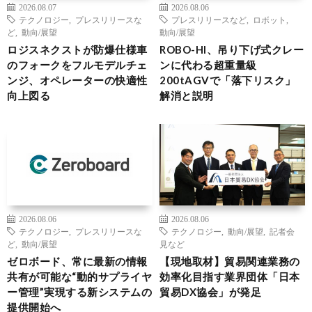
2026.08.07
2026.08.06
テクノロジー
,
プレスリリースな
プレスリリースなど
,
ロボット
,
ど
,
動向/展望
動向/展望
ロジスネクストが防爆仕様車
ROBO-HI、吊り下げ式クレー
のフォークをフルモデルチェ
ンに代わる超重量級
ンジ、オペレーターの快適性
200tAGVで「落下リスク」
向上図る
解消と説明
2026.08.06
2026.08.06
テクノロジー
,
プレスリリースな
テクノロジー
,
動向/展望
,
記者会
ど
,
動向/展望
見など
ゼロボード、常に最新の情報
【現地取材】貿易関連業務の
共有が可能な“動的サプライヤ
効率化目指す業界団体「日本
ー管理”実現する新システムの
貿易DX協会」が発足
提供開始へ