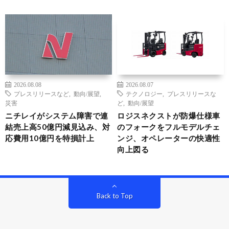
2026.08.08
2026.08.07
プレスリリースなど
,
動向/展望
,
テクノロジー
,
プレスリリースな
災害
ど
,
動向/展望
ニチレイがシステム障害で連
ロジスネクストが防爆仕様車
結売上高50億円減見込み、対
のフォークをフルモデルチェ
応費用10億円を特損計上
ンジ、オペレーターの快適性
向上図る
Back to Top