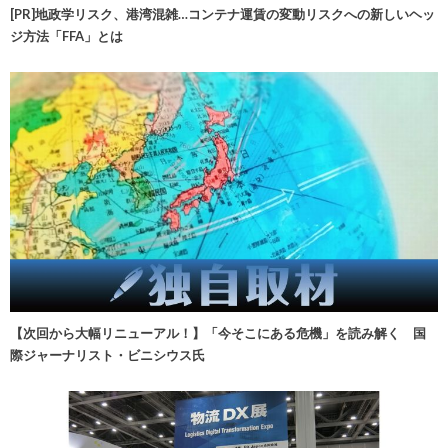
[PR]地政学リスク、港湾混雑…コンテナ運賃の変動リスクへの新しいヘッ
ジ方法「FFA」とは
【次回から大幅リニューアル！】「今そこにある危機」を読み解く 国
際ジャーナリスト・ビニシウス氏