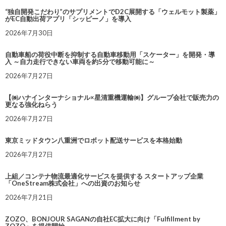
“独自開発こだわり”のサプリメントでD2C展開する「ウェルモット製薬」
がEC自動出荷アプリ「シッピーノ」を導入
2026年7月30日
自動車船の荷役中断を抑制する自動車移動用「スケーター」を開発・導
入 ～自力走行できない車両を約5分で移動可能に～
2026年7月27日
【㈱ハナインターナショナル×星清重機運輸㈱】グループ会社で販売力の
更なる強化ねらう
2026年7月27日
東京ミッドタウン八重洲でロボット配送サービスを本格始動
2026年7月27日
上組／コンテナ物流最適化サービスを提供する スタートアップ企業
「OneStream株式会社」への出資のお知らせ
2026年7月21日
ZOZO、BONJOUR SAGANの自社EC拡大に向け「Fulfillment by