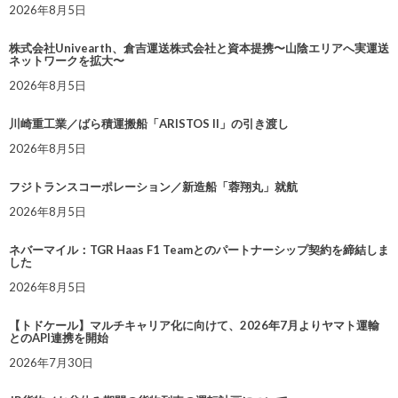
2026年8月5日
株式会社Univearth、倉吉運送株式会社と資本提携〜山陰エリアへ実運送
ネットワークを拡大〜
2026年8月5日
川崎重工業／ばら積運搬船「ARISTOS II」の引き渡し
2026年8月5日
フジトランスコーポレーション／新造船「蓉翔丸」就航
2026年8月5日
ネバーマイル：TGR Haas F1 Teamとのパートナーシップ契約を締結しま
した
2026年8月5日
【トドケール】マルチキャリア化に向けて、2026年7月よりヤマト運輸
とのAPI連携を開始
2026年7月30日