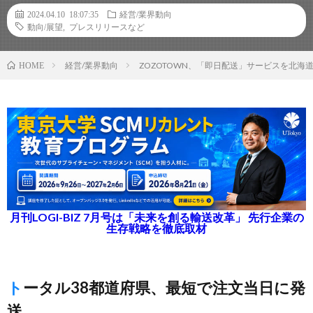
2024.04.10 18:07:35
経営/業界動向
動向/展望
,
プレスリリースなど
経営/業界動向
ZOZOTOWN、「即日配送」サービスを北
HOME
月刊LOGI-BIZ 7月号は「未来を創る輸送改革」 先行企業の
生存戦略を徹底取材
トータル38都道府県、最短で注文当日に発
送