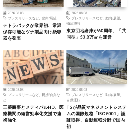
2026.08.08
2026.08.08
プレスリリースなど
,
動向/展望
プレスリリースなど
,
動向/展望
,
物流施設
テトラパックが業界初、常温
東京団地倉庫が60周年、「共
保存可能なツナ製品向け紙容
同型」53.8万㎡を運営
器を発表
2026.08.08
2026.08.08
プレスリリースなど
,
提携/合弁な
プレスリリースなど
,
動向/展望
,
ど
自動運転
三菱商事とメディパルHD、医
T2が品質マネジメントシステ
療機関の経営効率化支援で連
ムの国際規格「ISO9001」認
携強化
証取得、自動運転分野で国内
初