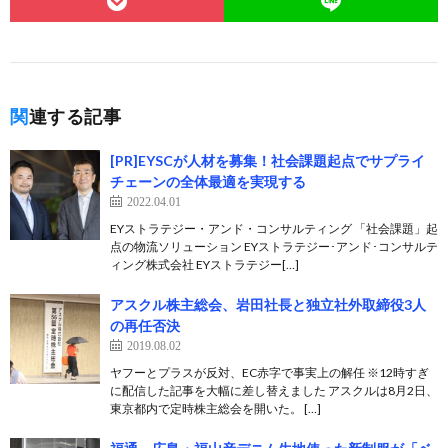
関連する記事
[PR]EYSCが人材を募集！社会課題起点でサプライ
チェーンの全体最適を実現する
2022.04.01
EYストラテジー・アンド・コンサルティング 「社会課題」起
点の物流ソリューション EYストラテジー･アンド･コンサルテ
ィング株式会社 EYストラテジー[…]
アスクル株主総会、岩田社長と独立社外取締役3人
の再任否決
2019.08.02
ヤフーとプラスが反対、EC赤字で事実上の解任 ※12時すぎ
に配信した記事を大幅に差し替えました アスクルは8月2日、
東京都内で定時株主総会を開いた。 […]