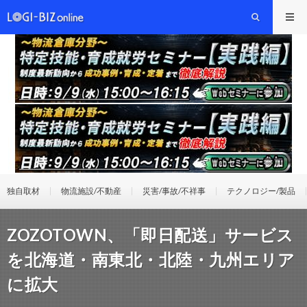
独自取材
物流施設/不動産
災害/事故/不祥事
テクノロジー/製品
ZOZOTOWN、「即日配送」サービス
を北海道・南東北・北陸・九州エリア
に拡大