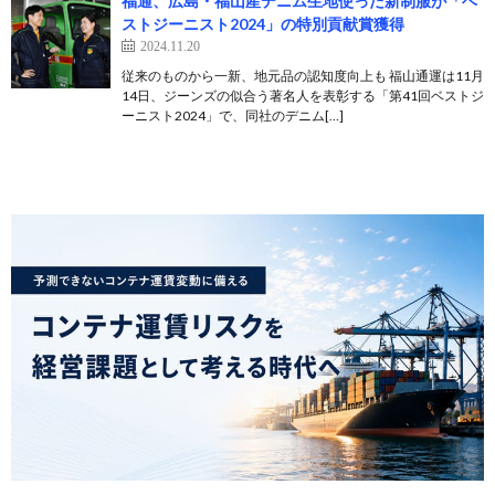
福通、広島・福山産デニム生地使った新制服が「ベ
ストジーニスト2024」の特別貢献賞獲得
2024.11.20
従来のものから一新、地元品の認知度向上も 福山通運は11月
14日、ジーンズの似合う著名人を表彰する「第41回ベストジ
ーニスト2024」で、同社のデニム[…]