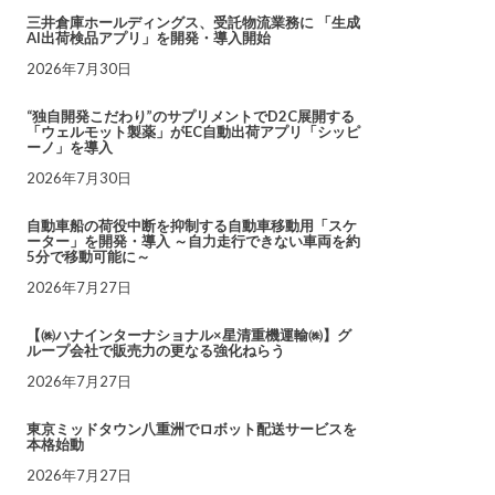
三井倉庫ホールディングス、受託物流業務に 「生成
AI出荷検品アプリ」を開発・導入開始
2026年7月30日
“独自開発こだわり”のサプリメントでD2C展開する
「ウェルモット製薬」がEC自動出荷アプリ「シッピ
ーノ」を導入
2026年7月30日
自動車船の荷役中断を抑制する自動車移動用「スケ
ーター」を開発・導入 ～自力走行できない車両を約
5分で移動可能に～
2026年7月27日
【㈱ハナインターナショナル×星清重機運輸㈱】グ
ループ会社で販売力の更なる強化ねらう
2026年7月27日
東京ミッドタウン八重洲でロボット配送サービスを
本格始動
2026年7月27日