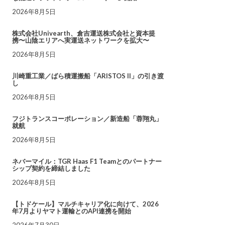
2026年8月5日
株式会社Univearth、倉吉運送株式会社と資本提
携〜山陰エリアへ実運送ネットワークを拡大〜
2026年8月5日
川崎重工業／ばら積運搬船「ARISTOS II」の引き渡
し
2026年8月5日
フジトランスコーポレーション／新造船「蓉翔丸」
就航
2026年8月5日
ネバーマイル：TGR Haas F1 Teamとのパートナー
シップ契約を締結しました
2026年8月5日
【トドケール】マルチキャリア化に向けて、2026
年7月よりヤマト運輸とのAPI連携を開始
2026年7月30日