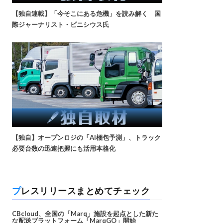
【独自連載】「今そこにある危機」を読み解く 国
際ジャーナリスト・ビニシウス氏
【独自】オープンロジの「AI梱包予測」、トラック
必要台数の迅速把握にも活用本格化
プレスリリースまとめてチェック
CBcloud、全国の「Marq」施設を起点とした新た
な配送プラットフォーム「MarqGO」開始