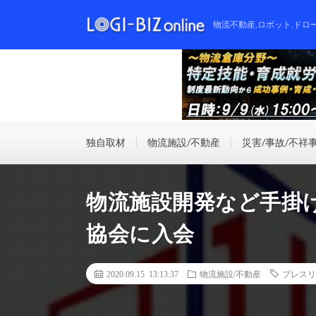
物流不動産,ロボット,ドロ
独自取材
物流施設/不動産
災害/事故/不祥
物流施設開発など手掛
協会に入会
2020.09.15 13:13:37
物流施設/不動産
プレスリ