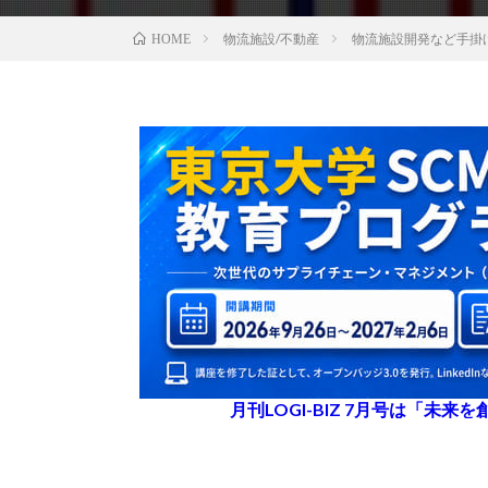
物流施設/不動産
物流施設開発など手掛
HOME
月刊LOGI-BIZ 7月号は「未