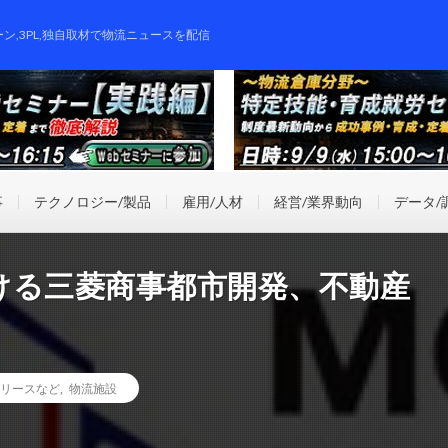
ーン,3PL,独自取材で物流ニュースを配信
事
テクノロジー/製品
雇用/人材
経営/業界動向
データ/
ける三菱商事都市開発、不動産
リースなど
,
物流施設