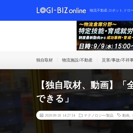
物流不動産,ロボット,ドロ
独自取材
物流施設/不動産
災害/事故/不祥
【独自取材、動画】「
できる」
2020.09.18 14:27:14
テクノロジー/製品
動画
,