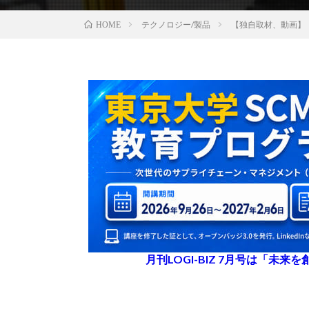
テクノロジー/製品
【独自取材、動画】
HOME
月刊LOGI-BIZ 7月号は「未