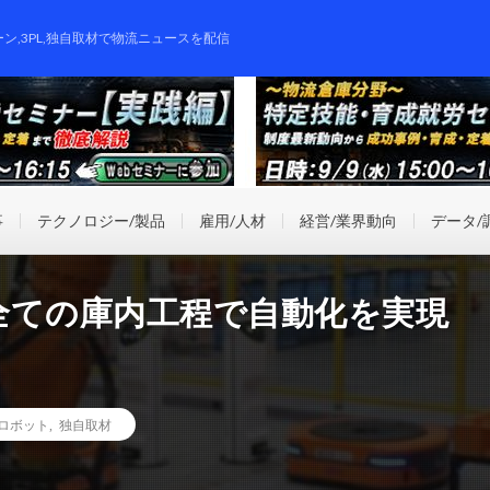
ーン,3PL,独自取材で物流ニュースを配信
事
テクノロジー/製品
雇用/人材
経営/業界動向
データ/
全ての庫内工程で自動化を実現
ロボット
,
独自取材