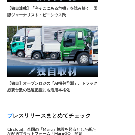
【独自連載】「今そこにある危機」を読み解く 国
際ジャーナリスト・ビニシウス氏
【独自】オープンロジの「AI梱包予測」、トラック
必要台数の迅速把握にも活用本格化
プレスリリースまとめてチェック
CBcloud、全国の「Marq」施設を起点とした新た
な配送プラットフォーム「MarqGO」開始