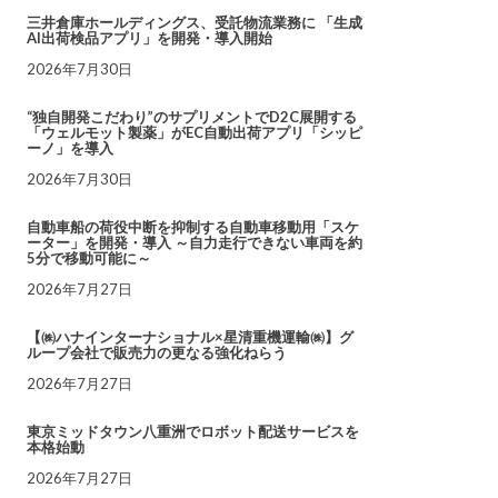
三井倉庫ホールディングス、受託物流業務に 「生成
AI出荷検品アプリ」を開発・導入開始
2026年7月30日
“独自開発こだわり”のサプリメントでD2C展開する
「ウェルモット製薬」がEC自動出荷アプリ「シッピ
ーノ」を導入
2026年7月30日
自動車船の荷役中断を抑制する自動車移動用「スケ
ーター」を開発・導入 ～自力走行できない車両を約
5分で移動可能に～
2026年7月27日
【㈱ハナインターナショナル×星清重機運輸㈱】グ
ループ会社で販売力の更なる強化ねらう
2026年7月27日
東京ミッドタウン八重洲でロボット配送サービスを
本格始動
2026年7月27日