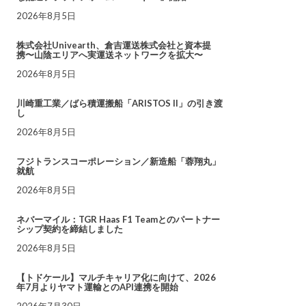
2026年8月5日
株式会社Univearth、倉吉運送株式会社と資本提
携〜山陰エリアへ実運送ネットワークを拡大〜
2026年8月5日
川崎重工業／ばら積運搬船「ARISTOS II」の引き渡
し
2026年8月5日
フジトランスコーポレーション／新造船「蓉翔丸」
就航
2026年8月5日
ネバーマイル：TGR Haas F1 Teamとのパートナー
シップ契約を締結しました
2026年8月5日
【トドケール】マルチキャリア化に向けて、2026
年7月よりヤマト運輸とのAPI連携を開始
2026年7月30日