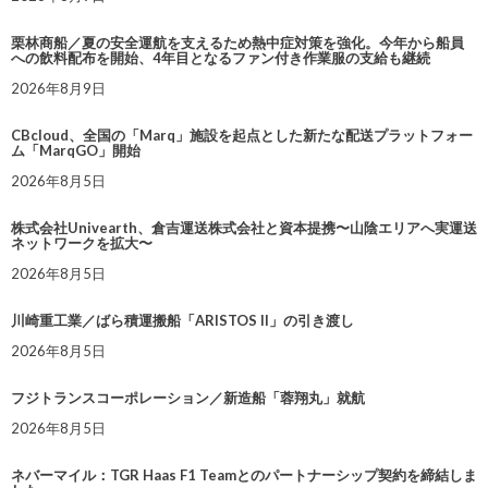
栗林商船／夏の安全運航を支えるため熱中症対策を強化。今年から船員
への飲料配布を開始、4年目となるファン付き作業服の支給も継続
2026年8月9日
CBcloud、全国の「Marq」施設を起点とした新たな配送プラットフォー
ム「MarqGO」開始
2026年8月5日
株式会社Univearth、倉吉運送株式会社と資本提携〜山陰エリアへ実運送
ネットワークを拡大〜
2026年8月5日
川崎重工業／ばら積運搬船「ARISTOS II」の引き渡し
2026年8月5日
フジトランスコーポレーション／新造船「蓉翔丸」就航
2026年8月5日
ネバーマイル：TGR Haas F1 Teamとのパートナーシップ契約を締結しま