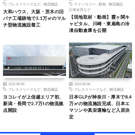
プレスリリースなど
,
物流施設
テクノロジー
,
動画
,
物流施設
,
記者会見など
大和ハウス、大阪・茨木の旧
【現地取材・動画】霞ヶ関キ
パナ工場跡地で3.1万㎡のマル
ャピタル、川崎・東扇島の冷
チ型物流施設着工
凍自動倉庫を公開
2026.08.06
2026.08.06
プレスリリースなど
,
物流施設
プレスリリースなど
,
物流施設
ヨコレイが上信越エリア初、
日本GLPが神奈川・厚木で8.4
新潟・長岡で2.7万tの物流拠
万㎡の物流施設完成、日本エ
点開設
マソンや真栄運輸など入居決
定