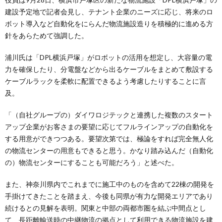
建設予定地で記者会見し、テナント企業のニーズに応じ、将来のロ
ボット導入など自動化をにらんだ物流施設造りを積極的に進める方
針をあらためて強調した。
浦川氏は「DPL横浜戸塚」がロボットの活用を想定し、大容量の電
力を確保したり、分電盤などから出るケーブルをまとめて敷設する
ケーブルラックを柔軟に配置できるよう考慮したりすることに言
及。
「（自社グループの）ダイワロジテックと連携した複数のスタート
アップ企業がお客さまの要望に応じてフルラインアップの自動化を
する用意ができつつある。要望次第では、極論をすれば完全無人化
の物流センターの用意もできると思う。かなり踏み込んだ（自動化
の）物流センターにすることも可能だろう」と述べた。
また、神奈川県内でこれまでに施工中のものを含めて22棟の開発を
手掛けてきたことを踏まえ、今後も同県が有力な開発エリアであり
続けるとの見解を表明。関東と中部の両都市圏を結ぶ中間点とし
て、長距離輸送時の中継物流の拠点として利用できる物流施設を建