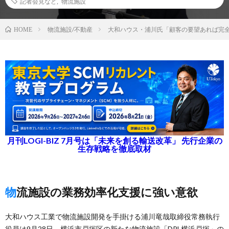
記者会見など
,
物流施設
物流施設/不動産
大和ハウス・浦川氏「顧客の要望あれば完
HOME
月刊LOGI-BIZ 7月号は「未来を創る輸送改革」 先行企業の
生存戦略を徹底取材
物流施設の業務効率化支援に強い意欲
大和ハウス工業で物流施設開発を手掛ける浦川竜哉取締役常務執行
役員は9月28日、横浜市戸塚区の新たな物流施設「DPL横浜戸塚」の