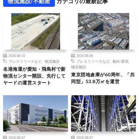
物流施設/不動産
カテゴリの最新記事
2026.08.10
2026.08.08
プレスリリースなど
,
物流施設
プレスリリースなど
,
動向/展望
,
物流施設
名港海運が愛知・飛島村で新
東京団地倉庫が60周年、「共
物流センター開設、先行して
同型」53.8万㎡を運営
ヤードの運営スタート
2026.08.07
2026.08.07