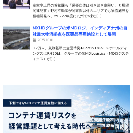
空室率上昇の首都圏も「需要自体は引き続き底堅い」と展望
関連記事：野村不動産が関東圏以外のエリアでも物流施設を
積極開発へ、25～27年度に九州で5棟な[…]
NXHDグループの米MDロジ、インディアナ州の自
社最大物流拠点を医薬品専用施設として展開
2025.10.01
3.7万㎡、規制基準に全面準拠 NIPPON EXPRESSホールディ
ングスは9月30日、グループの米MD Logistics（MDロジステ
ィクス）が[…]