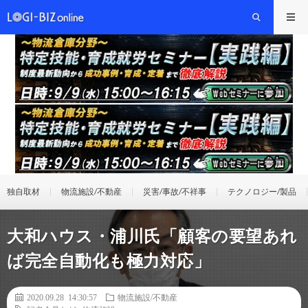
独自取材
物流施設/不動産
災害/事故/不祥事
テクノロジー/製品
大和ハウス・浦川氏「顧客の要望あれ
ば完全自動化も極力対応」
2020.09.28 14:30:57
物流施設/不動産