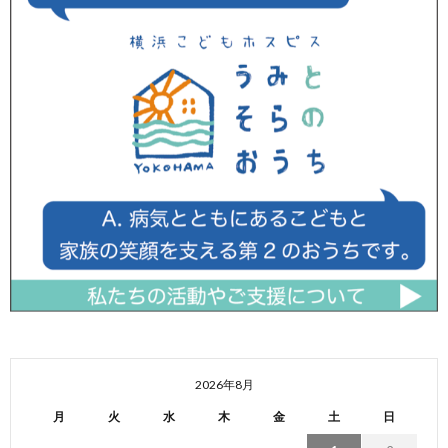
2026年8月
月
火
水
木
金
土
日