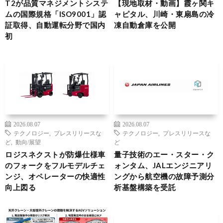
T2が品質マネジメントシステ
【現地取材・動画】霞ヶ関キ
ムの国際規格「ISO9001」認
ャピタル、川崎・東扇島の冷
証取得、自動運転分野で国内
凍自動倉庫を公開
初
2026.08.07
2026.08.07
テクノロジー
,
プレスリリースな
テクノロジー
,
プレスリリースな
ど
,
動向/展望
ど
ロジスネクストが防爆仕様車
量子技術のエー・スター・ク
のフォークをフルモデルチェ
ォンタム、JALエンジニアリ
ンジ、オペレーターの快適性
ングから航空機の故障予測分
向上図る
析基盤構築を受託