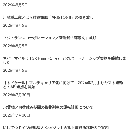
2026年8月5日
川崎重工業／ばら積運搬船「ARISTOS II」の引き渡し
2026年8月5日
フジトランスコーポレーション／新造船「蓉翔丸」就航
2026年8月5日
ネバーマイル：TGR Haas F1 Teamとのパートナーシップ契約を締結しま
した
2026年8月5日
【トドケール】マルチキャリア化に向けて、2026年7月よりヤマト運輸
とのAPI連携を開始
2026年7月30日
JR貨物／お盆休み期間の貨物列車の運転計画について
2026年7月30日
にしてつドイツ現地法人 シュツットガルト事務所移転のご案内