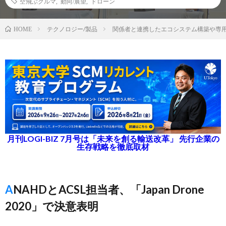
空飛ぶクルマ
,
動向/展望
,
ドローン
テクノロジー/製品
関係者と連携したエコシステム構築や専
HOME
月刊LOGI-BIZ 7月号は「未来を創る輸送改革」 先行企業の
生存戦略を徹底取材
ANAHDとACSL担当者、「Japan Drone
2020」で決意表明