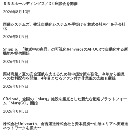
ＳＢＳホールディングス／DEI座談会を開催
2026年8月10日
両備システムズ、物流自動化システムを手掛ける 株式会社APTを子会社
化
2026年8月9日
Shippio、「輸送中の商品」の可視化をInvoiceのAI-OCRで自動化する新
機能を提供開始
2026年8月9日
栗林商船／夏の安全運航を支えるため熱中症対策を強化。今年から船員
への飲料配布を開始、4年目となるファン付き作業服の支給も継続
2026年8月9日
CBcloud、全国の「Marq」施設を起点とした新たな配送プラットフォー
ム「MarqGO」開始
2026年8月5日
株式会社Univearth、倉吉運送株式会社と資本提携〜山陰エリアへ実運送
ネットワークを拡大〜