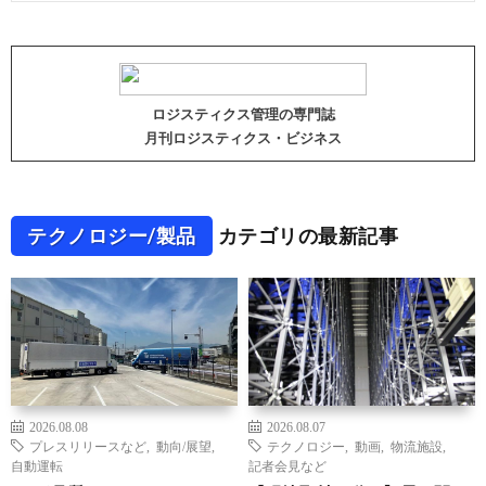
ロジスティクス管理の専門誌
月刊ロジスティクス・ビジネス
テクノロジー/製品
カテゴリの最新記事
2026.08.08
2026.08.07
プレスリリースなど
,
動向/展望
,
テクノロジー
,
動画
,
物流施設
,
自動運転
記者会見など