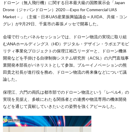
ドローン（無人飛行機）に関する日本最大級の国際展示会「Japan
Drone（ジャパンドローン）2020 ―Expo for Commercial UAS
Market－」（主催・日本UAS産業振興協議会＝JUIDA、共催・コン
グレ）が9月29日、千葉市の幕張メッセで開幕した。
会場で行ったパネルセッションでは、ドローン物流の実現に取り組
むANAホールディングス（HD）デジタル・デザイン・ラボエアモビ
リティ事業化プロジェクトの保理江裕己リーダーと、ドローン機体
開発などを手掛ける自律制御システム研究所（ACSL）の六門直哉事
業開発本部長がパネリストとして参加。ブルーイノベーションの熊
田貴之社長が進行役を務め、ドローン物流の将来像などについて議
論した。
保理江、六門の両氏は都市部でのドローン物流という「レベル4」の
実現を見据え、多岐にわたる関係者との連携や物流専用の機体開発
などを通じて貢献していきたいとの姿勢を強くアピールした。