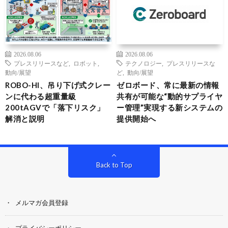
2026.08.06
2026.08.06
プレスリリースなど
,
ロボット
,
テクノロジー
,
プレスリリースな
動向/展望
ど
,
動向/展望
ROBO-HI、吊り下げ式クレー
ゼロボード、常に最新の情報
ンに代わる超重量級
共有が可能な“動的サプライヤ
200tAGVで「落下リスク」
ー管理”実現する新システムの
解消と説明
提供開始へ
Back to Top
メルマガ会員登録
プライバシーポリシー