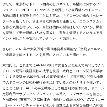
併せて、東京都がドローン物流のビジネスモデル構築に関するプロ
ジェクトに、NTTドコモやACSLと連携して小売店舗へのドローン
配送に関する実験を行うことにも言及。「ドローンの総合オペレー
ターを目指したい。さまざまな関係者と連携した『エコシステム』
を作る気概を持っている。当社は機体の製造はしていないが、機材
を調達して安全運航の人材を育成し、運航を管理するというエアラ
インと同じことを実現していきたい」と強調した。
さらに、2025年の大阪万博で垂直離発着が可能な「空飛ぶクルマ」
で来場者を輸送することを視野に入れていると明かした。
六門氏は、これまでにANAHDや日本郵便などと組んで展開してきた
ドローン配送の実証実験の成果を披露。政府とドローン関係事業者
らによる協議会で30年代の中核事業領域として都市部など有人地帯
でのドローンの目視外飛行を実現しているとのシナリオを描いてい
ることに触れ、ACSLの事業戦略として用途別の機体開発、ドローン
定額利用のサブスクリプションモデル導入、シンガポールを軸とし
たASEAN（東南アジア諸国連合）領域への進出本格化、CVC（コー
ポレート・ベンチャーキャピタル）設立による有望な新技術の発掘