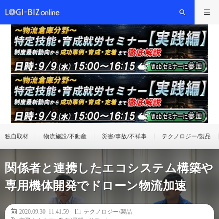
独自取材
物流施設/不動産
災害/事故/不祥事
テクノロジー/製品
関係者と連携したエコシステム構築や
専用機体開発でドローン物流加速
2020.09.30 11:41:59
テクノロジー/製品