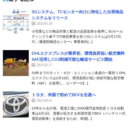
SGシステム、TCセンター向けに特化した出荷検品
システムをリリース
2024.05.18
小売業などの検品作業と配送の品質改善を後押し SGホール
ディングス傘下でIT統括事業を担うSGシステムは5月17日、
TC（通過型物流センター）事業者向[…]
DHLエクスプレスが業界初、環境負荷低い航空燃料
SAF活用しCO2削減可能な輸送サービス開始
2023.02.17
50年までのネット・ゼロ・エミッション達成の一翼担う DHL
エクスプレスは2月16日、環境負荷が低い持続可能な航空燃
料（SAF） を使用し、ユーザーの[…]
トヨタ、米国で初めてBEVを生産へ
2023.06.01
25年からを計画、電池工場に3000億円追加投資 トヨタ自動
車は6月1日、需要が拡大する米国市場でBEV（バッテリー式
電気自動車）を供給するため、米国[…]