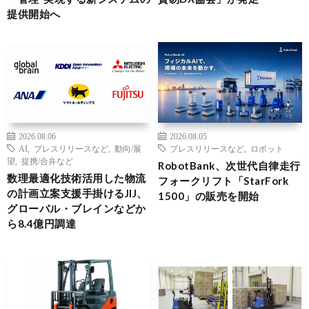
提供開始へ
2026.08.06
2026.08.05
AI
,
プレスリリースなど
,
動向/展
プレスリリースなど
,
ロボット
望
,
提携/合弁など
RobotBank、次世代自律走行
数理最適化技術活用した物流
フォークリフト「StarFork
の計画立案支援手掛けるJIJ、
1500」の販売を開始
グローバル・ブレインなどか
ら8.4億円調達