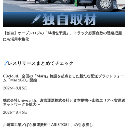
【独自】オープンロジの「AI梱包予測」、トラック必要台数の迅速把握
にも活用本格化
プレスリリースまとめてチェック
CBcloud、全国の「Marq」施設を起点とした新たな配送プラットフォー
ム「MarqGO」開始
2026年8月5日
株式会社Univearth、倉吉運送株式会社と資本提携〜山陰エリアへ実運送
ネットワークを拡大〜
2026年8月5日
川崎重工業／ばら積運搬船「ARISTOS II」の引き渡し