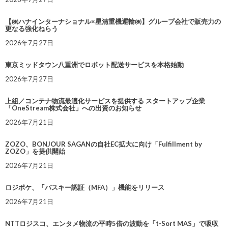
【㈱ハナインターナショナル×星清重機運輸㈱】グループ会社で販売力の
更なる強化ねらう
2026年7月27日
東京ミッドタウン八重洲でロボット配送サービスを本格始動
2026年7月27日
上組／コンテナ物流最適化サービスを提供する スタートアップ企業
「OneStream株式会社」への出資のお知らせ
2026年7月21日
ZOZO、BONJOUR SAGANの自社EC拡大に向け「Fulfillment by
ZOZO」を提供開始
2026年7月21日
ロジポケ、「パスキー認証（MFA）」機能をリリース
2026年7月21日
NTTロジスコ、エンタメ物流の平時5倍の波動を「t-Sort MAS」で吸収