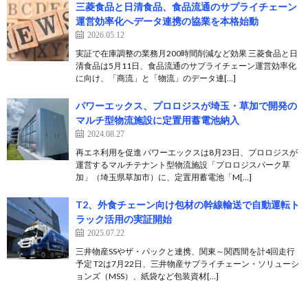
三菱食品と日清食品、食品流通のサプライチェーン
運営効率化へデータ連携の協業を本格始動
2026.05.12
実証で在庫調整の業務月200時間削減など効果 三菱食品と日
清食品は5月11日、食品流通のサプライチェーン運営効率化
に向け、「商流」と「物流」のデータ連[…]
パワーエックス、プロロジスが埼玉・草加で開発の
マルチ型物流施設に定置用蓄電池納入
2024.08.27
再エネ利用を促進 パワーエックスは8月23日、プロロジスが
運営するマルチテナント型物流施設「プロロジスパーク草
加」（埼玉県草加市）に、定置用蓄電池「M[…]
T2、外食チェーン向け包材の幹線輸送で自動運転ト
ラック活用の実証開始
2025.07.22
三井物産SSやザ・パックと連携、関東～関西間を計4回走行
予定 T2は7月22日、三井物産サプライチェーン・ソリューシ
ョンズ（MSS）、紙袋など包装資材[…]