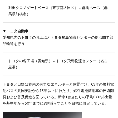
羽田クロノゲートベース（東京都大田区）⇔群馬ベース（群
馬県前橋市）
▼トヨタ自動車
愛知県内のトヨタの各工場とトヨタ飛島物流センターの拠点間で部
品輸送を行う
トヨタの各工場（愛知県）⇔トヨタ飛島物流センター（名古
屋港）
トヨタと日野は将来の有力なエネルギーと位置付け、03年の燃料電
池バスの共同実証から15年以上にわたり、燃料電池商用車の技術開
発および普及促進を図っている。新車1台当たりの平均CO2排出量
を基準年から50年までに9割減らすことを目標に設定している。