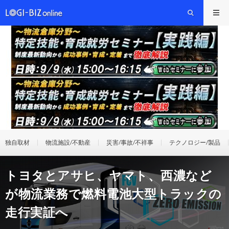
独自取材
物流施設/不動産
災害/事故/不祥事
テクノロジー/製品
トヨタとアサヒ、ヤマト、西濃など
が物流業務で燃料電池大型トラックの
走行実証へ