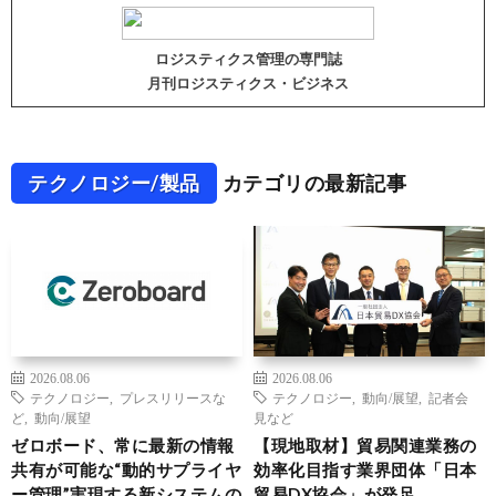
ロジスティクス管理の専門誌
月刊ロジスティクス・ビジネス
テクノロジー/製品
カテゴリの最新記事
2026.08.06
2026.08.06
テクノロジー
,
プレスリリースな
テクノロジー
,
動向/展望
,
記者会
ど
,
動向/展望
見など
ゼロボード、常に最新の情報
【現地取材】貿易関連業務の
共有が可能な“動的サプライヤ
効率化目指す業界団体「日本
ー管理”実現する新システムの
貿易DX協会」が発足