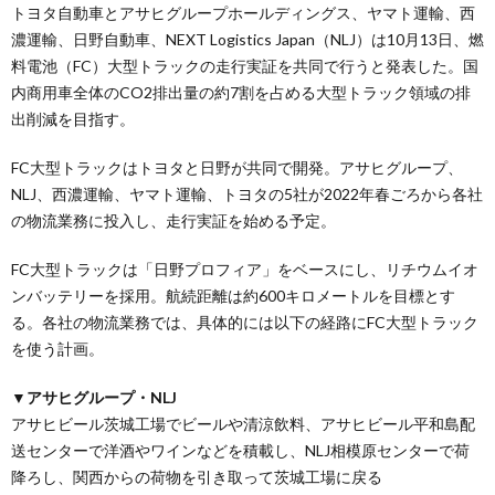
トヨタ自動車とアサヒグループホールディングス、ヤマト運輸、西
濃運輸、日野自動車、NEXT Logistics Japan（NLJ）は10月13日、燃
料電池（FC）大型トラックの走行実証を共同で行うと発表した。国
内商用車全体のCO2排出量の約7割を占める大型トラック領域の排
出削減を目指す。
FC大型トラックはトヨタと日野が共同で開発。アサヒグループ、
NLJ、西濃運輸、ヤマト運輸、トヨタの5社が2022年春ごろから各社
の物流業務に投入し、走行実証を始める予定。
FC大型トラックは「日野プロフィア」をベースにし、リチウムイオ
ンバッテリーを採用。航続距離は約600キロメートルを目標とす
る。各社の物流業務では、具体的には以下の経路にFC大型トラック
を使う計画。
▼アサヒグループ・NLJ
アサヒビール茨城工場でビールや清涼飲料、アサヒビール平和島配
送センターで洋酒やワインなどを積載し、NLJ相模原センターで荷
降ろし、関西からの荷物を引き取って茨城工場に戻る