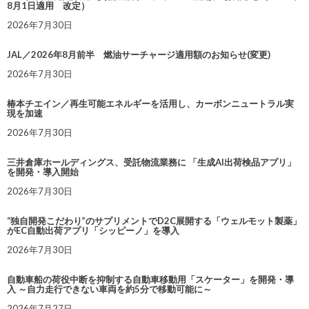
8月1日適用 改定）
2026年7月30日
JAL／2026年8月前半 燃油サーチャージ適用額のお知らせ(変更)
2026年7月30日
椿本チエイン／再生可能エネルギーを活用し、カーボンニュートラル実
現を加速
2026年7月30日
三井倉庫ホールディングス、受託物流業務に 「生成AI出荷検品アプリ」
を開発・導入開始
2026年7月30日
“独自開発こだわり”のサプリメントでD2C展開する「ウェルモット製薬」
がEC自動出荷アプリ「シッピーノ」を導入
2026年7月30日
自動車船の荷役中断を抑制する自動車移動用「スケーター」を開発・導
入 ～自力走行できない車両を約5分で移動可能に～
2026年7月27日