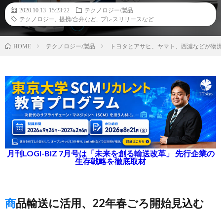
2020.10.13 15:23:22
テクノロジー/製品
テクノロジー
,
提携/合弁など
,
プレスリリースなど
テクノロジー/製品
トヨタとアサヒ、ヤマト、西濃などが物
HOME
月刊LOGI-BIZ 7月号は「未来を創る輸送改革」 先行企業の
生存戦略を徹底取材
商品輸送に活用、22年春ごろ開始見込む