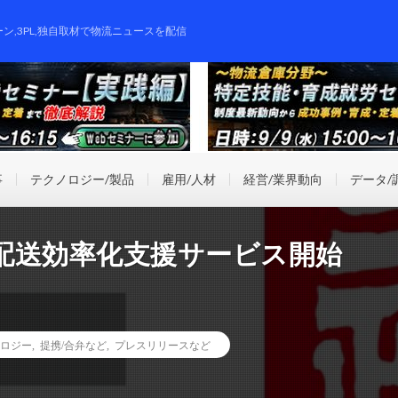
ーン,3PL,独自取材で物流ニュースを配信
事
テクノロジー/製品
雇用/人材
経営/業界動向
データ/
配送効率化支援サービス開始
ロジー
,
提携/合弁など
,
プレスリリースなど