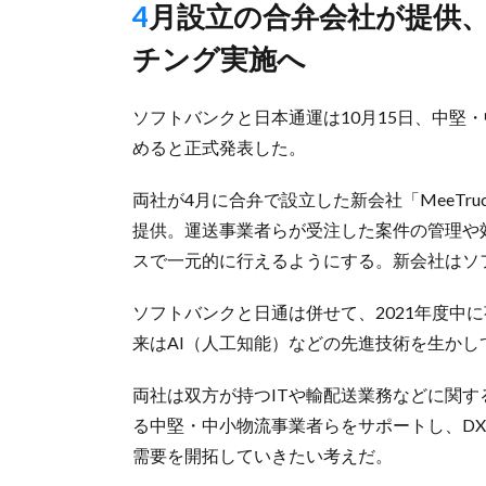
4月設立の合弁会社が提供、21年度には荷物とトラックのマッ
チング実施へ
ソフトバンクと日本通運は10月15日、中堅
めると正式発表した。
両社が4月に合弁で設立した新会社「MeeTr
提供。運送事業者らが受注した案件の管理や
スで一元的に行えるようにする。新会社はソフ
ソフトバンクと日通は併せて、2021年度中
来はAI（人工知能）などの先進技術を生か
両社は双方が持つITや輸配送業務などに関
る中堅・中小物流事業者らをサポートし、D
需要を開拓していきたい考えだ。