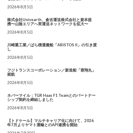
2026年8月5日
株式会社Univearth、倉吉運送株式会社と資本提
携〜山陰エリアへ実運送ネットワークを拡大〜
2026年8月5日
川崎重工業／ばら積運搬船「ARISTOS II」の引き渡
し
2026年8月5日
フジトランスコーポレーション／新造船「蓉翔丸」
就航
2026年8月5日
ネバーマイル：TGR Haas F1 Teamとのパートナー
シップ契約を締結しました
2026年8月5日
【トドケール】マルチキャリア化に向けて、2026
年7月よりヤマト運輸とのAPI連携を開始
2026年7月30日