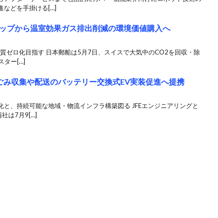
などを手掛ける[…]
ップから温室効果ガス排出削減の環境価値購入へ
実質ゼロ化目指す 日本郵船は5月7日、スイスで大気中のCO2を回収・除
ター[…]
、ごみ収集や配送のバッテリー交換式EV実装促進へ提携
と、持続可能な地域・物流インフラ構築図る JFEエンジニアリングと
は7月9[…]