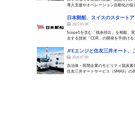
導入支援やオペレーション自動化の促進
日本郵船、スイスのスタートア
2025.05.08
Scope1を含む「残余排出」を相殺、
去する技術「CDR」の開発を手掛けるス
JFEエンジと住友三井オート
2026.07.09
自治体・民間企業のモビリティ脱炭素化
住友三井オートサービス（SMAS）の両社