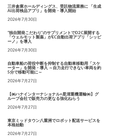
三井倉庫ホールディングス、受託物流業務に 「生成
AI出荷検品アプリ」を開発・導入開始
2026年7月30日
“独自開発こだわり”のサプリメントでD2C展開する
「ウェルモット製薬」がEC自動出荷アプリ「シッピ
ーノ」を導入
2026年7月30日
自動車船の荷役中断を抑制する自動車移動用「スケ
ーター」を開発・導入 ～自力走行できない車両を約
5分で移動可能に～
2026年7月27日
【㈱ハナインターナショナル×星清重機運輸㈱】グ
ループ会社で販売力の更なる強化ねらう
2026年7月27日
東京ミッドタウン八重洲でロボット配送サービスを
本格始動
2026年7月27日