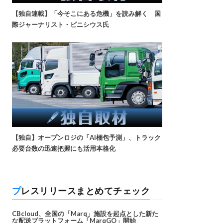
【独自連載】「今そこにある危機」を読み解く 国
際ジャーナリスト・ビニシウス氏
【独自】オープンロジの「AI梱包予測」、トラック
必要台数の迅速把握にも活用本格化
プレスリリースまとめてチェック
CBcloud、全国の「Marq」施設を起点とした新た
な配送プラットフォーム「MarqGO」開始