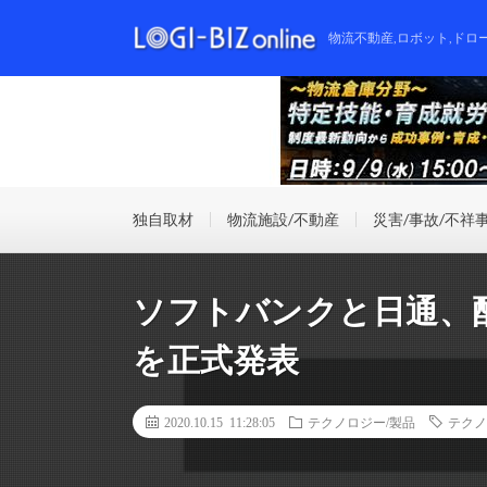
物流不動産,ロボット,ドロ
独自取材
物流施設/不動産
災害/事故/不祥
ソフトバンクと日通、
を正式発表
2020.10.15 11:28:05
テクノロジー/製品
テクノ