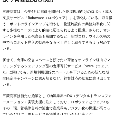
三菱商事は、今年4月に提供を開始した物流現場向けのロボット導入
支援サービス「Roboware（ロボウェア）」を強化している。取り扱
うロボットのラインアップを増やし、物流施設内の業務効率化に関
する多様なニーズにより的確に応えられるよう配慮。さらに、オン
ラインを利用した視察会も展開するなど、新型コロナウイルス禍の
中でもロボット導入の効果をなるべく詳しく紹介できるよう努めて
いる。
併せて、倉庫の空きスペースと預けたい荷物をオンライン経由でマ
ッチングするシェアリング型の倉庫寄託サービス「Ware（ウェア）
X」に関しても、新規利用開始のハードルを下げるための新たな期
間限定キャンペーンに踏み切るなど、顧客対応の拡充に乗り出して
いる。
三菱商事は新たな施策として物流業界のDX（デジタルトランスフォ
ーメーション）実現支援に注力しており、ロボウェアとウェアXも
その一環。菅義偉首相の誕生で産業界もデジタル化の機運が高まっ
ているだけに、両サービスを浸透させていきたい考えだ。