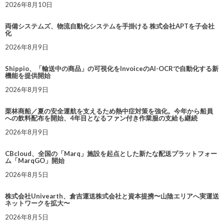
2026年8月10日
両備システムズ、物流自動化システムを手掛ける 株式会社APTを子会社
化
2026年8月9日
Shippio、「輸送中の商品」の可視化をInvoiceのAI-OCRで自動化する新
機能を提供開始
2026年8月9日
栗林商船／夏の安全運航を支えるため熱中症対策を強化。今年から船員
への飲料配布を開始、4年目となるファン付き作業服の支給も継続
2026年8月9日
CBcloud、全国の「Marq」施設を起点とした新たな配送プラットフォー
ム「MarqGO」開始
2026年8月5日
株式会社Univearth、倉吉運送株式会社と資本提携〜山陰エリアへ実運送
ネットワークを拡大〜
2026年8月5日