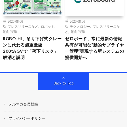
2026.08.06
2026.08.06
プレスリリースなど
,
ロボット
,
テクノロジー
,
プレスリリースな
動向/展望
ど
,
動向/展望
ROBO-HI、吊り下げ式クレー
ゼロボード、常に最新の情報
ンに代わる超重量級
共有が可能な“動的サプライヤ
200tAGVで「落下リスク」
ー管理”実現する新システムの
解消と説明
提供開始へ
Back to Top
メルマガ会員登録
プライバシーポリシー