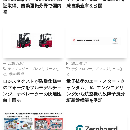
証取得、自動運転分野で国内
凍自動倉庫を公開
初
2026.08.07
2026.08.07
テクノロジー
,
プレスリリースな
テクノロジー
,
プレスリリースな
ど
,
動向/展望
ど
ロジスネクストが防爆仕様車
量子技術のエー・スター・ク
のフォークをフルモデルチェ
ォンタム、JALエンジニアリ
ンジ、オペレーターの快適性
ングから航空機の故障予測分
向上図る
析基盤構築を受託