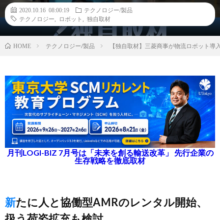
2020.10.16 08:00:19
テクノロジー/製品
テクノロジー
,
ロボット
,
独自取材
テクノロジー/製品
【独自取材】三菱商事が物流ロボット導
HOME
月刊LOGI-BIZ 7月号は「未来を創る輸送改革」 先行企業の
生存戦略を徹底取材
新たに人と協働型AMRのレンタル開始、
扱う荷姿拡充も検討