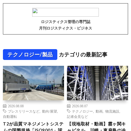
ロジスティクス管理の専門誌
月刊ロジスティクス・ビジネス
テクノロジー/製品
カテゴリの最新記事
2026.08.08
2026.08.07
プレスリリースなど
,
動向/展望
,
テクノロジー
,
動画
,
物流施設
,
自動運転
記者会見など
T2が品質マネジメントシステ
【現地取材・動画】霞ヶ関キ
ムの国際規格「ISO9001」認
ャピタル、川崎・東扇島の冷