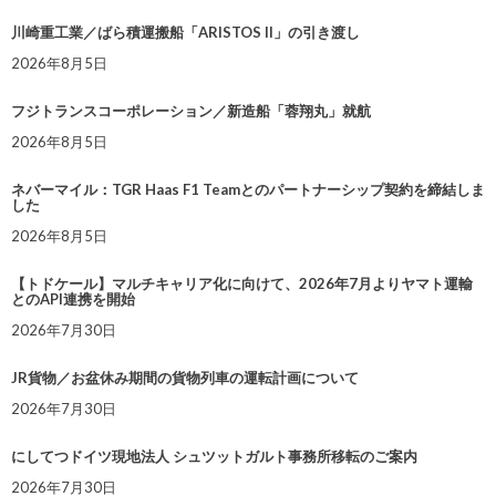
川崎重工業／ばら積運搬船「ARISTOS II」の引き渡し
2026年8月5日
フジトランスコーポレーション／新造船「蓉翔丸」就航
2026年8月5日
ネバーマイル：TGR Haas F1 Teamとのパートナーシップ契約を締結しま
した
2026年8月5日
【トドケール】マルチキャリア化に向けて、2026年7月よりヤマト運輸
とのAPI連携を開始
2026年7月30日
JR貨物／お盆休み期間の貨物列車の運転計画について
2026年7月30日
にしてつドイツ現地法人 シュツットガルト事務所移転のご案内
2026年7月30日