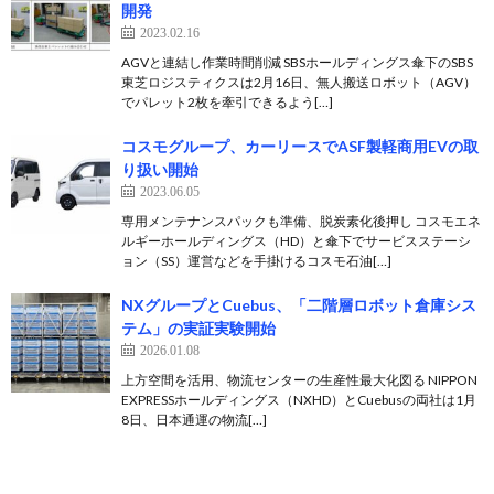
開発
2023.02.16
AGVと連結し作業時間削減 SBSホールディングス傘下のSBS
東芝ロジスティクスは2月16日、無人搬送ロボット（AGV）
でパレット2枚を牽引できるよう[…]
コスモグループ、カーリースでASF製軽商用EVの取
り扱い開始
2023.06.05
専用メンテナンスパックも準備、脱炭素化後押し コスモエネ
ルギーホールディングス（HD）と傘下でサービスステーシ
ョン（SS）運営などを手掛けるコスモ石油[…]
NXグループとCuebus、「二階層ロボット倉庫シス
テム」の実証実験開始
2026.01.08
上方空間を活用、物流センターの生産性最大化図る NIPPON
EXPRESSホールディングス（NXHD）とCuebusの両社は1月
8日、日本通運の物流[…]