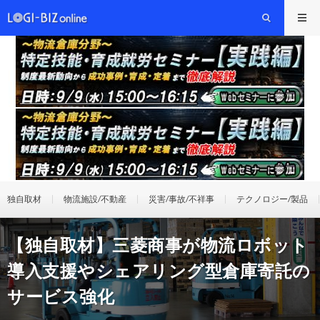
独自取材
物流施設/不動産
災害/事故/不祥事
テクノロジー/製品
【独自取材】三菱商事が物流ロボット
導入支援やシェアリング型倉庫寄託の
サービス強化