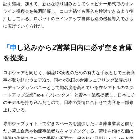
証を継続。加えて、新たな取り組みとしてウェビナー形式でのオン
ライン視察会を毎週開催し、コロナ禍でも導入を検討できるよう後
押ししている。ロボットのラインアップ自体も別の機種導入でさら
に広げていく方針だ。
「申し込みから2営業日内に必ず空き倉庫
を提案」
ロボウェアと同じく、物流DX実現のための有力な手段として三菱商
事が取り組むウェアXは、同社が米国の倉庫シェアリング業界のリ
ーディングカンパニーとして知名度を高めている在シアトルのスタ
ートアップ企業Flexe（フレックス）と資本・業務提携し、日本にそ
のモデルを持ち込んだもので、日本の実情に合わせて内容を一部修
正している。
専用ウェブサイト上で空きスペースを提供したい倉庫事業者と借り
たい荷主企業や物流事業者らをマッチングする。荷物を預ける側は
設備や作業スタッフの手配が不要で、保管料は日割り・パレット建