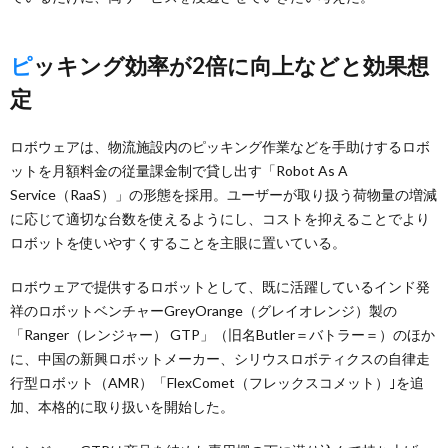
ピッキング効率が2倍に向上などと効果想
定
ロボウェアは、物流施設内のピッキング作業などを手助けするロボ
ットを月額料金の従量課金制で貸し出す「Robot As A
Service（RaaS）」の形態を採用。ユーザーが取り扱う荷物量の増減
に応じて適切な台数を使えるようにし、コストを抑えることでより
ロボットを使いやすくすることを主眼に置いている。
ロボウェアで提供するロボットとして、既に活躍しているインド発
祥のロボットベンチャーGreyOrange（グレイオレンジ）製の
「Ranger（レンジャー） GTP」（旧名Butler＝バトラー＝）のほか
に、中国の新興ロボットメーカー、シリウスロボティクスの自律走
行型ロボット（AMR）「FlexComet（フレックスコメット）｣を追
加、本格的に取り扱いを開始した。