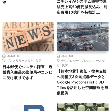
ニチレイがシステム障害で連
消
結売上高50億円減見込み、対
応費用10億円を特損計上
2026.08.08
2026.08.05
プレスリリースなど
,
災害
テクノロジー
,
プレスリリースな
ど
,
災害
日本郵便でシステム障害、通
【熊本地震】復旧・復興支援
販購入商品の郵便局やコンビ
へ高精度3次元点群データと
ニ受け取りできず
Google Photorealistic 3D
Tilesを活用した空間情報を無
償提供