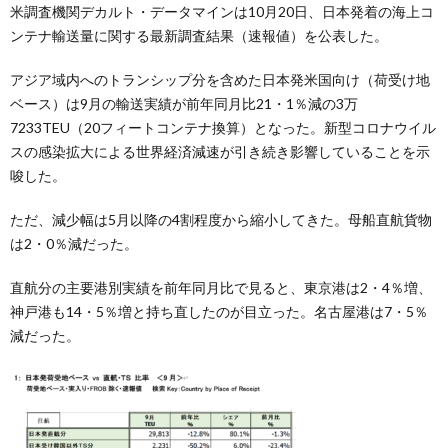
米調査機関デカルト・データマインは10月20日、日本発着の海上コ
ンテナ輸送量に関する最新調査結果（速報値）を公表した。
アジア域内へのトランシップ分を含めた日本発米国向け（荷受け地
ベース）は9月の輸送実績が前年同月比21・1％減の3万
7233TEU（20フィートコンテナ換算）となった。新型コロナウイル
スの感染拡大による世界経済減速が引き続き影響していることを示
唆した。
ただ、減少幅は5月以降の4割程度から縮小してきた。母船直航貨物
は2・0％減だった。
直航分の主要港別実績を前年同月比で見ると、東京港は2・4％増、
神戸港も14・5％増と持ち直したのが目立った。名古屋港は7・5％
減だった。