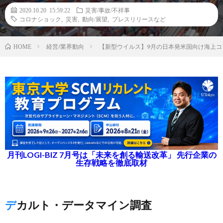
2020.10.20 15:59:22
災害/事故/不祥事
コロナショック
,
災害
,
動向/展望
,
プレスリリースなど
経営/業界動向
【新型ウイルス】9月の日本発米国向け海上コ
HOME
月刊LOGI-BIZ 7月号は「未来を創る輸送改革」 先行企業の
生存戦略を徹底取材
デカルト・データマイン調査