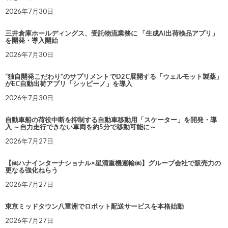
2026年7月30日
三井倉庫ホールディングス、受託物流業務に 「生成AI出荷検品アプリ」
を開発・導入開始
2026年7月30日
“独自開発こだわり”のサプリメントでD2C展開する「ウェルモット製薬」
がEC自動出荷アプリ「シッピーノ」を導入
2026年7月30日
自動車船の荷役中断を抑制する自動車移動用「スケーター」を開発・導
入 ～自力走行できない車両を約5分で移動可能に～
2026年7月27日
【㈱ハナインターナショナル×星清重機運輸㈱】グループ会社で販売力の
更なる強化ねらう
2026年7月27日
東京ミッドタウン八重洲でロボット配送サービスを本格始動
2026年7月27日