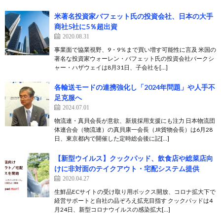
米著名投資家バフェット氏の投資会社、日本の大手
商社5社に5％超出資
2020.08.31
事業面で協業視野、9・9％まで買い増す可能性に言及 米国の
著名な投資家ウォーレン・バフェット氏の投資会社バークシ
ャー・ハザウェイは8月31日、子会社を[…]
各輸送モードの連携強化し「2024年問題」や人手不
足克服へ
2024.07.01
物流連・真貝会長が意欲、新規採用支援にも注力 日本物流団
体連合会（物流連）の真貝康一会長（JR貨物会長）は6月28
日、東京都内で開催した定時総会後に記[…]
【新型ウイルス】クックパッド、飲食店や総菜店向
けに非対面のテイクアウト・宅配システム提供
2020.04.27
生鮮品ECサイトの受け取り用ボックス開放、コロナ拡大下で
経営サポートと自社の品ぞろえ拡充目指す クックパッドは4
月24日、新型コロナウイルスの感染拡大[…]