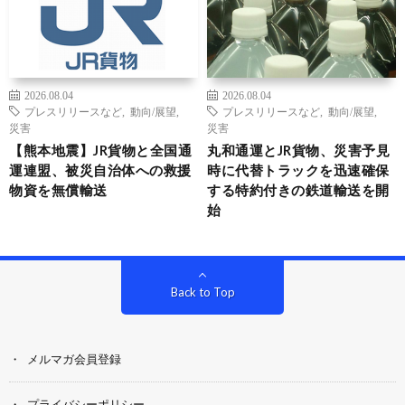
2026.08.04
2026.08.04
プレスリリースなど
,
動向/展望
,
プレスリリースなど
,
動向/展望
,
災害
災害
【熊本地震】JR貨物と全国通
丸和通運とJR貨物、災害予見
運連盟、被災自治体への救援
時に代替トラックを迅速確保
物資を無償輸送
する特約付きの鉄道輸送を開
始
Back to Top
メルマガ会員登録
プライバシーポリシー