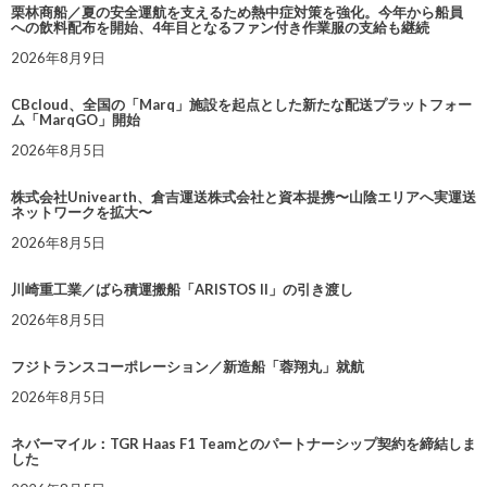
栗林商船／夏の安全運航を支えるため熱中症対策を強化。今年から船員
への飲料配布を開始、4年目となるファン付き作業服の支給も継続
2026年8月9日
CBcloud、全国の「Marq」施設を起点とした新たな配送プラットフォー
ム「MarqGO」開始
2026年8月5日
株式会社Univearth、倉吉運送株式会社と資本提携〜山陰エリアへ実運送
ネットワークを拡大〜
2026年8月5日
川崎重工業／ばら積運搬船「ARISTOS II」の引き渡し
2026年8月5日
フジトランスコーポレーション／新造船「蓉翔丸」就航
2026年8月5日
ネバーマイル：TGR Haas F1 Teamとのパートナーシップ契約を締結しま
した