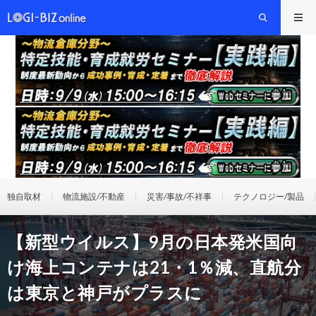
独自取材
物流施設/不動産
災害/事故/不祥事
テクノロジー/製品
【新型ウイルス】9月の日本発米国向
け海上コンテナは21・1％減、直航分
は東京と神戸がプラスに