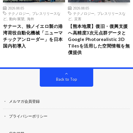
2026.08.05
2026.08.05
テクノロジー
,
プレスリリースな
テクノロジー
,
プレスリリースな
ど
,
動向/展望
,
海外
ど
,
災害
サナース、独ノイエロ製の港
【熊本地震】復旧・復興支援
湾荷役自動化機械「ニューマ
へ高精度3次元点群データと
チックアンローダー」を日本
Google Photorealistic 3D
国内初導入
Tilesを活用した空間情報を無
償提供
Back to Top
メルマガ会員登録
プライバシーポリシー