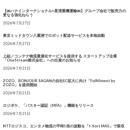
【㈱ハナインターナショナル×星清重機運輸㈱】グループ会社で販売力の
更なる強化ねらう
2026年7月27日
東京ミッドタウン八重洲でロボット配送サービスを本格始動
2026年7月27日
上組／コンテナ物流最適化サービスを提供する スタートアップ企業
「OneStream株式会社」への出資のお知らせ
2026年7月21日
ZOZO、BONJOUR SAGANの自社EC拡大に向け「Fulfillment by
ZOZO」を提供開始
2026年7月21日
ロジポケ、「パスキー認証（MFA）」機能をリリース
2026年7月21日
NTTロジスコ、エンタメ物流の平時5倍の波動を「t-Sort MAS」で吸収