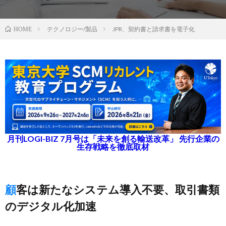
テクノロジー/製品
JPR、契約書と請求書を電子化
HOME
月刊LOGI-BIZ 7月号は「未来を創る輸送改革」 先行企業の
生存戦略を徹底取材
顧客は新たなシステム導入不要、取引書類
のデジタル化加速