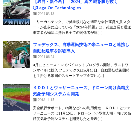
【独自・新企画】「2024」総力戦を勝ち抜く
①LegalOn Technologies
2024.03.18
「リーガルテック」で就業規則など適正な会社運営支援 スタ
ートが直前に迫っている「2024年問題」は、荷主企業と運送
事業者ら物流に携わる全ての関係者が総[…]
フェデックス、自動運転技術の米ニューロと連携し
自動配送車を試験導入
2021.06.24
4月にヒューストンでパイロットプログラム開始、ラストワ
ンマイルに投入 フェデックスは6月15日、自動運転技術開発
を手掛ける米国のスタートアップ企業Nu[…]
ＫＤＤＩとウェザーニューズ、ドローン向け高精度
気象予測システムを開発
2018.11.15
安全航行サポート、物流などへの利用促進 ＫＤＤＩとウェ
ザーニューズは11月15日、ドローン（小型無人機）向けの高
精度気象予測システムを開発したと発表[…]