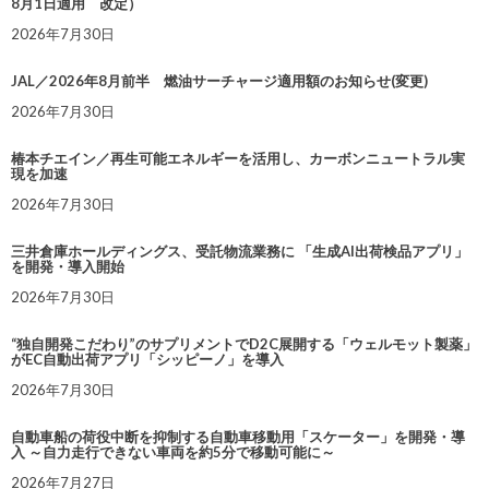
8月1日適用 改定）
2026年7月30日
JAL／2026年8月前半 燃油サーチャージ適用額のお知らせ(変更)
2026年7月30日
椿本チエイン／再生可能エネルギーを活用し、カーボンニュートラル実
現を加速
2026年7月30日
三井倉庫ホールディングス、受託物流業務に 「生成AI出荷検品アプリ」
を開発・導入開始
2026年7月30日
“独自開発こだわり”のサプリメントでD2C展開する「ウェルモット製薬」
がEC自動出荷アプリ「シッピーノ」を導入
2026年7月30日
自動車船の荷役中断を抑制する自動車移動用「スケーター」を開発・導
入 ～自力走行できない車両を約5分で移動可能に～
2026年7月27日