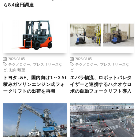
ら8.4億円調達
2026.08.05
2026.08.05
テクノロジー
,
プレスリリースな
テクノロジー
,
プレスリリースな
ど
,
動向/展望
ど
トヨタL&F、国内向け1～3.5t
エバラ物流、ロボットパレタ
積みガソリンエンジン式フォ
イザーと連携するハクオウロ
ークリフトの出荷を再開
ボの自動フォークリフト導入