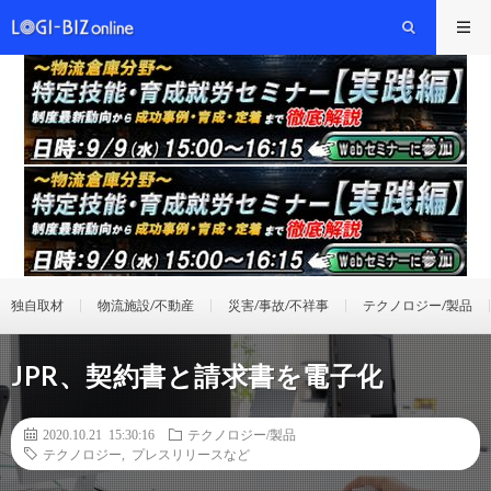
独自取材
物流施設/不動産
災害/事故/不祥事
テクノロジー/製品
JPR、契約書と請求書を電子化
2020.10.21 15:30:16
テクノロジー/製品
テクノロジー
,
プレスリリースなど