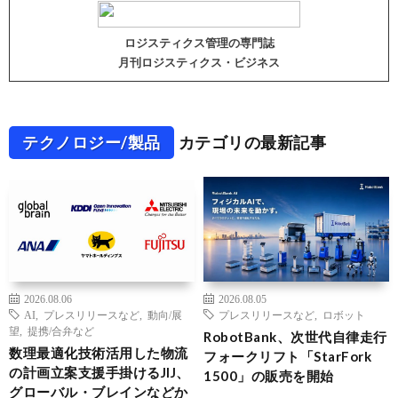
ロジスティクス管理の専門誌
月刊ロジスティクス・ビジネス
テクノロジー/製品
カテゴリの最新記事
2026.08.06
2026.08.05
AI
,
プレスリリースなど
,
動向/展
プレスリリースなど
,
ロボット
望
,
提携/合弁など
RobotBank、次世代自律走行
数理最適化技術活用した物流
フォークリフト「StarFork
の計画立案支援手掛けるJIJ、
1500」の販売を開始
グローバル・ブレインなどか