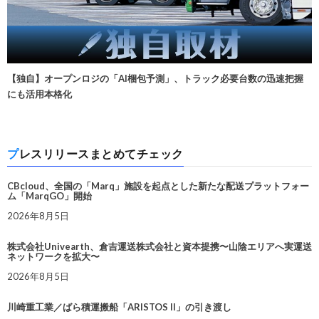
【独自】オープンロジの「AI梱包予測」、トラック必要台数の迅速把握
にも活用本格化
プレスリリースまとめてチェック
CBcloud、全国の「Marq」施設を起点とした新たな配送プラットフォー
ム「MarqGO」開始
2026年8月5日
株式会社Univearth、倉吉運送株式会社と資本提携〜山陰エリアへ実運送
ネットワークを拡大〜
2026年8月5日
川崎重工業／ばら積運搬船「ARISTOS II」の引き渡し