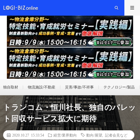
独自取材
物流施設/不動産
災害/事故/不祥事
テクノロジー/製品
トランコム・恒川社長、独自のパレッ
ト回収サービス拡大に期待
2020.10.27 15:33:54
経営/業界動向
動向/展望
,
記者会見など