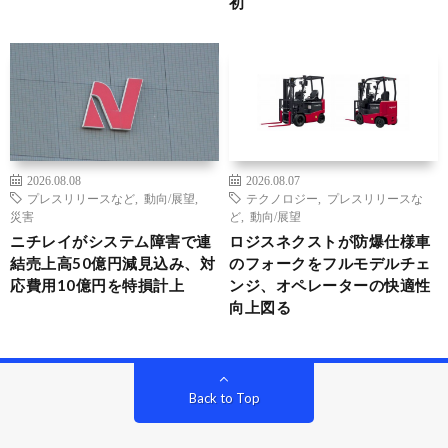
初
2026.08.08
2026.08.07
プレスリリースなど
,
動向/展望
,
テクノロジー
,
プレスリリースな
災害
ど
,
動向/展望
ニチレイがシステム障害で連
ロジスネクストが防爆仕様車
結売上高50億円減見込み、対
のフォークをフルモデルチェ
応費用10億円を特損計上
ンジ、オペレーターの快適性
向上図る
Back to Top