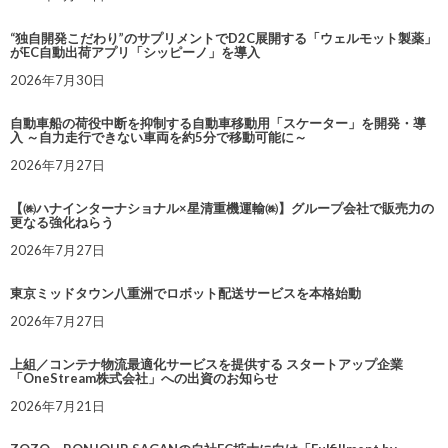
“独自開発こだわり”のサプリメントでD2C展開する「ウェルモット製薬」
がEC自動出荷アプリ「シッピーノ」を導入
2026年7月30日
自動車船の荷役中断を抑制する自動車移動用「スケーター」を開発・導
入 ～自力走行できない車両を約5分で移動可能に～
2026年7月27日
【㈱ハナインターナショナル×星清重機運輸㈱】グループ会社で販売力の
更なる強化ねらう
2026年7月27日
東京ミッドタウン八重洲でロボット配送サービスを本格始動
2026年7月27日
上組／コンテナ物流最適化サービスを提供する スタートアップ企業
「OneStream株式会社」への出資のお知らせ
2026年7月21日