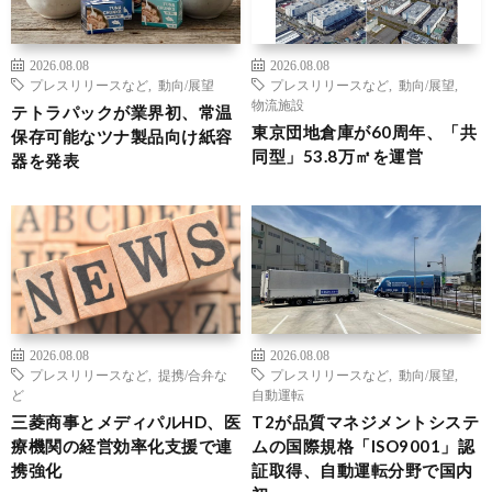
2026.08.08
2026.08.08
プレスリリースなど
,
動向/展望
プレスリリースなど
,
動向/展望
,
物流施設
テトラパックが業界初、常温
東京団地倉庫が60周年、「共
保存可能なツナ製品向け紙容
同型」53.8万㎡を運営
器を発表
2026.08.08
2026.08.08
プレスリリースなど
,
提携/合弁な
プレスリリースなど
,
動向/展望
,
ど
自動運転
三菱商事とメディパルHD、医
T2が品質マネジメントシステ
療機関の経営効率化支援で連
ムの国際規格「ISO9001」認
携強化
証取得、自動運転分野で国内