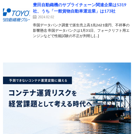
豊⽥⾃動織機のサプライチェーン関連企業は5319
社、うち「一般貨物自動車運送業」は173社
2024.02.02
帝国データバンク調査で派⽣売上⾼1兆2621億円、不祥事の
影響懸念 帝国データバンクは1月31日、フォークリフト用エ
ンジンなどで性能試験の不正が判明し[…]