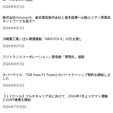
2026年8月5日
株式会社Univearth、倉吉運送株式会社と資本提携〜山陰エリアへ実運送
ネットワークを拡大〜
2026年8月5日
川崎重工業／ばら積運搬船「ARISTOS II」の引き渡し
2026年8月5日
フジトランスコーポレーション／新造船「蓉翔丸」就航
2026年8月5日
ネバーマイル：TGR Haas F1 Teamとのパートナーシップ契約を締結しま
した
2026年8月5日
【トドケール】マルチキャリア化に向けて、2026年7月よりヤマト運輸
とのAPI連携を開始
2026年7月30日