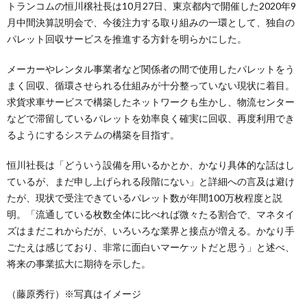
トランコムの恒川穣社長は10月27日、東京都内で開催した2020年9
月中間決算説明会で、今後注力する取り組みの一環として、独自の
パレット回収サービスを推進する方針を明らかにした。
メーカーやレンタル事業者など関係者の間で使用したパレットをう
まく回収、循環させられる仕組みが十分整っていない現状に着目。
求貨求車サービスで構築したネットワークも生かし、物流センター
などで滞留しているパレットを効率良く確実に回収、再度利用でき
るようにするシステムの構築を目指す。
恒川社長は「どういう設備を用いるかとか、かなり具体的な話はし
ているが、まだ申し上げられる段階にない」と詳細への言及は避け
たが、現状で受注できているパレット数が年間100万枚程度と説
明。「流通している枚数全体に比べれば微々たる割合で、マネタイ
ズはまだこれからだが、いろいろな業界と接点が増える。かなり手
ごたえは感じており、非常に面白いマーケットだと思う」と述べ、
将来の事業拡大に期待を示した。
（藤原秀行）※写真はイメージ