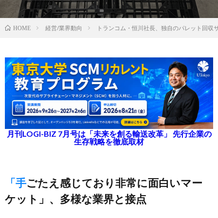
経営/業界動向
トランコム・恒川社長、独自のパレット回収
HOME
月刊LOGI-BIZ 7月号は「未来を創る輸送改革」 先行企業の
生存戦略を徹底取材
「手ごたえ感じており非常に面白いマー
ケット」、多様な業界と接点