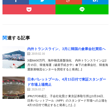
関連する記事
内外トランスライン、3月に韓国の倉庫会社買収へ
2019.02.16
3億8600万円、海外物流基盤強化 内外トランスラインは2
月15日、韓進海運（破産手続き中）傘下の倉庫会社、韓進海
運新港物流センターを買収すると発表[…]
日本パレットプール、4月15日付で東証スタンダー
ド市場上場廃止
2026.03.27
JPRのTOB成立、子会社化受け 東京証券取引所は3月26日、
日本パレットプール（NPP）のスタンダード市場への上場を
4月15日付で廃止すると発表した[…]