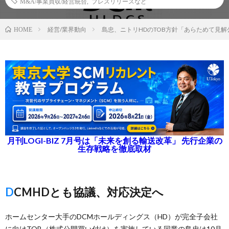
M&A/事業買収/経営統合
,
プレスリリースなど
経営/業界動向
島忠、ニトリHDのTOB方針「あらためて見解
HOME
月刊LOGI-BIZ 7月号は「未来を創る輸送改革」 先行企業の
生存戦略を徹底取材
DCMHDとも協議、対応決定へ
ホームセンター大手のDCMホールディングス（HD）が完全子会社
に向けTOB（株式公開買い付け）を実施している同業の島忠は10月