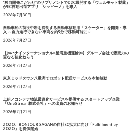
“独自開発こだわり”のサプリメントでD2C展開する「ウェルモット製薬」
がEC自動出荷アプリ「シッピーノ」を導入
2026年7月30日
自動車船の荷役中断を抑制する自動車移動用「スケーター」を開発・導
入 ～自力走行できない車両を約5分で移動可能に～
2026年7月27日
【㈱ハナインターナショナル×星清重機運輸㈱】グループ会社で販売力の
更なる強化ねらう
2026年7月27日
東京ミッドタウン八重洲でロボット配送サービスを本格始動
2026年7月27日
上組／コンテナ物流最適化サービスを提供する スタートアップ企業
「OneStream株式会社」への出資のお知らせ
2026年7月21日
ZOZO、BONJOUR SAGANの自社EC拡大に向け「Fulfillment by
ZOZO」を提供開始