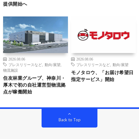
提供開始へ
2026.08.06
2026.08.06
プレスリリースなど
,
動向/展望
,
プレスリリースなど
,
動向/展望
物流施設
モノタロウ、「お届け希望日
住友林業グループ、神奈川・
指定サービス」開始
厚木で初の自社運営型物流拠
点が稼働開始
Back to Top