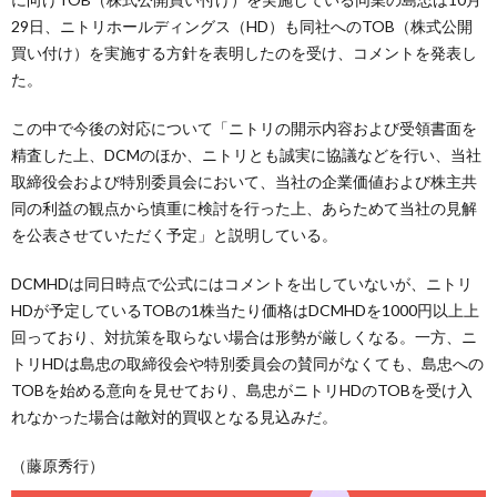
29日、ニトリホールディングス（HD）も同社へのTOB（株式公開
買い付け）を実施する方針を表明したのを受け、コメントを発表し
た。
この中で今後の対応について「ニトリの開示内容および受領書面を
精査した上、DCMのほか、ニトリとも誠実に協議などを行い、当社
取締役会および特別委員会において、当社の企業価値および株主共
同の利益の観点から慎重に検討を行った上、あらためて当社の見解
を公表させていただく予定」と説明している。
DCMHDは同日時点で公式にはコメントを出していないが、ニトリ
HDが予定しているTOBの1株当たり価格はDCMHDを1000円以上上
回っており、対抗策を取らない場合は形勢が厳しくなる。一方、ニ
トリHDは島忠の取締役会や特別委員会の賛同がなくても、島忠への
TOBを始める意向を見せており、島忠がニトリHDのTOBを受け入
れなかった場合は敵対的買収となる見込みだ。
（藤原秀行）