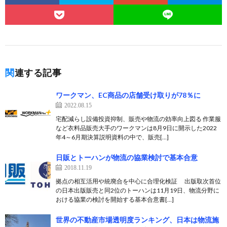
関連する記事
ワークマン、EC商品の店舗受け取りが78％に
2022.08.15
宅配減らし設備投資抑制、販売や物流の効率向上図る 作業服
など衣料品販売大手のワークマンは8月9日に開示した2022
年4～6月期決算説明資料の中で、販売[…]
日販とトーハンが物流の協業検討で基本合意
2018.11.19
拠点の相互活用や統廃合を中心に合理化検証 出版取次首位
の日本出版販売と同2位のトーハンは11月19日、物流分野に
おける協業の検討を開始する基本合意書[…]
世界の不動産市場透明度ランキング、日本は物流施