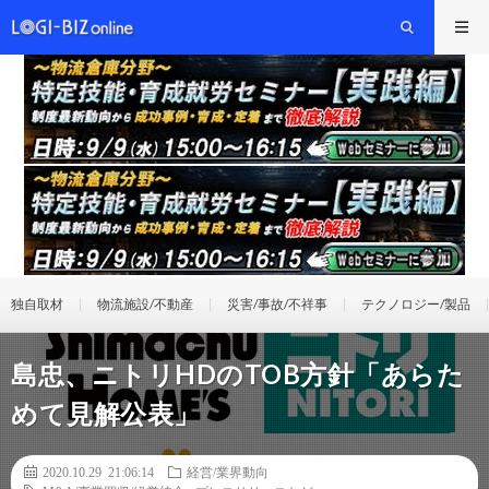
独自取材
物流施設/不動産
災害/事故/不祥事
テクノロジー/製品
島忠、ニトリHDのTOB方針「あらた
めて見解公表」
2020.10.29 21:06:14
経営/業界動向