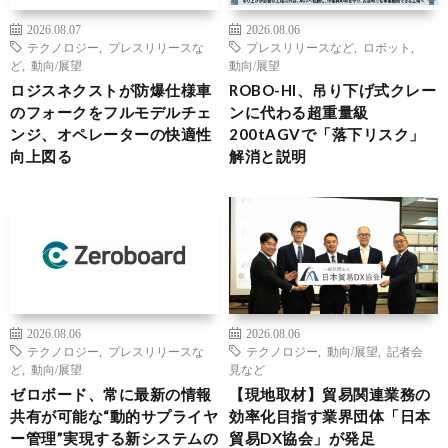
2026.08.07
2026.08.06
テクノロジー
,
プレスリリースな
プレスリリースなど
,
ロボット
,
ど
,
動向/展望
動向/展望
ロジスネクストが防爆仕様車
ROBO-HI、吊り下げ式クレー
のフォークをフルモデルチェ
ンに代わる超重量級
ンジ、オペレーターの快適性
200tAGVで「落下リスク」
向上図る
解消と説明
2026.08.06
2026.08.06
テクノロジー
,
プレスリリースな
テクノロジー
,
動向/展望
,
記者会
ど
,
動向/展望
見など
ゼロボード、常に最新の情報
【現地取材】貿易関連業務の
共有が可能な“動的サプライヤ
効率化目指す業界団体「日本
ー管理”実現する新システムの
貿易DX協会」が発足