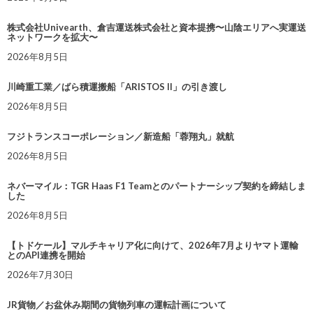
株式会社Univearth、倉吉運送株式会社と資本提携〜山陰エリアへ実運送
ネットワークを拡大〜
2026年8月5日
川崎重工業／ばら積運搬船「ARISTOS II」の引き渡し
2026年8月5日
フジトランスコーポレーション／新造船「蓉翔丸」就航
2026年8月5日
ネバーマイル：TGR Haas F1 Teamとのパートナーシップ契約を締結しま
した
2026年8月5日
【トドケール】マルチキャリア化に向けて、2026年7月よりヤマト運輸
とのAPI連携を開始
2026年7月30日
JR貨物／お盆休み期間の貨物列車の運転計画について