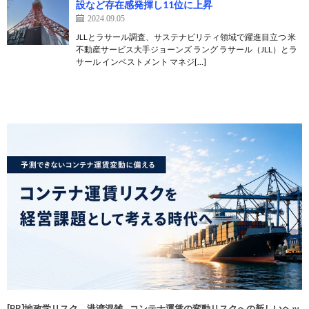
設など存在感発揮し11位に上昇
2024.09.05
JLLとラサール調査、サステナビリティ領域で躍進目立つ 米
不動産サービス大手ジョーンズ ラング ラサール（JLL）とラ
サール インベストメント マネジ[…]
[PR]地政学リスク、港湾混雑…コンテナ運賃の変動リスクへの新しいヘッ