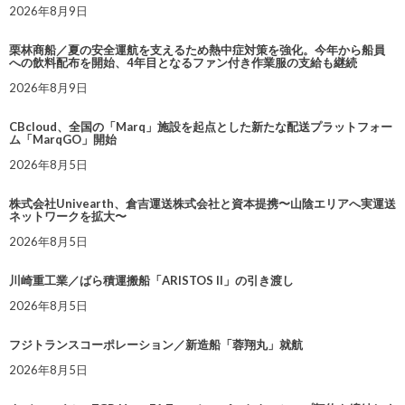
2026年8月9日
栗林商船／夏の安全運航を支えるため熱中症対策を強化。今年から船員
への飲料配布を開始、4年目となるファン付き作業服の支給も継続
2026年8月9日
CBcloud、全国の「Marq」施設を起点とした新たな配送プラットフォー
ム「MarqGO」開始
2026年8月5日
株式会社Univearth、倉吉運送株式会社と資本提携〜山陰エリアへ実運送
ネットワークを拡大〜
2026年8月5日
川崎重工業／ばら積運搬船「ARISTOS II」の引き渡し
2026年8月5日
フジトランスコーポレーション／新造船「蓉翔丸」就航
2026年8月5日