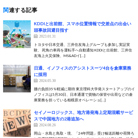
関連する記事
KDDIと出前館、スマホ位置情報で交差点の出会い
頭事故回避目指す
2023.01.31
トヨタや日本交通、三井住友海上グループも参加し実証実
験、 死角の車両を運転手へ自動通知 KDDIと出前館、三井住
友海上火災保険、MS&ADイ[…]
日通、イノフィスのアシストスーツ4台を倉庫業務
に採用
2024.05.30
腰の負担35％軽減に期待 東京理科大学発スタートアップのイ
ノフィスは5月30日、日本通運で貨物の保管や出荷などの倉
庫業務を担っている相模原オペレーショ[…]
セイノーロジックス、地方港発海上定期混載サービ
スで中国地方の2港追加へ
2024.08.26
岡山・水島と鳥取・境、「24年問題」受け輸送距離や荷降ろ