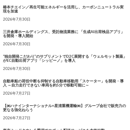
椿本チエイン／再生可能エネルギーを活用し、カーボンニュートラル実
現を加速
2026年7月30日
三井倉庫ホールディングス、受託物流業務に 「生成AI出荷検品アプリ」
を開発・導入開始
2026年7月30日
“独自開発こだわり”のサプリメントでD2C展開する「ウェルモット製薬」
がEC自動出荷アプリ「シッピーノ」を導入
2026年7月30日
自動車船の荷役中断を抑制する自動車移動用「スケーター」を開発・導
入 ～自力走行できない車両を約5分で移動可能に～
2026年7月27日
【㈱ハナインターナショナル×星清重機運輸㈱】グループ会社で販売力の
更なる強化ねらう
2026年7月27日