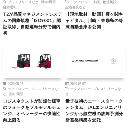
プレスリリースなど
,
動向/展望
,
テクノロジー
,
動画
,
物流施設
,
自動運転
記者会見など
T2が品質マネジメントシステ
【現地取材・動画】霞ヶ関キ
ムの国際規格「ISO9001」認
ャピタル、川崎・東扇島の冷
証取得、自動運転分野で国内
凍自動倉庫を公開
初
2026.08.07
2026.08.07
テクノロジー
,
プレスリリースな
テクノロジー
,
プレスリリースな
ど
,
動向/展望
ど
ロジスネクストが防爆仕様車
量子技術のエー・スター・ク
のフォークをフルモデルチェ
ォンタム、JALエンジニアリ
ンジ、オペレーターの快適性
ングから航空機の故障予測分
向上図る
析基盤構築を受託