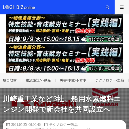
独自取材
物流施設/不動産
災害/事故/不祥事
テクノロジー/製品
川崎重工業など3社、船用水素燃料エ
ンジン開発で新会社を共同設立へ
2021.05.25 06:00:46
テクノロジー/製品