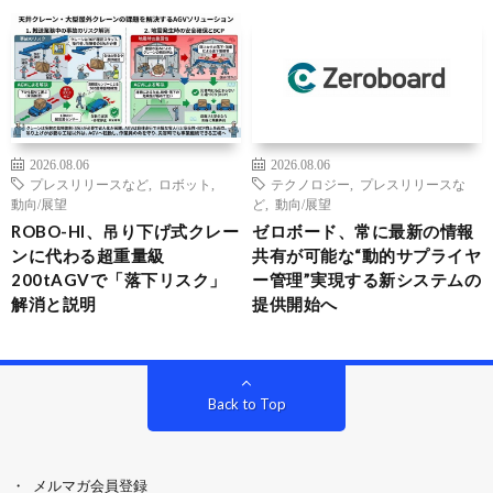
2026.08.06
2026.08.06
プレスリリースなど
,
ロボット
,
テクノロジー
,
プレスリリースな
動向/展望
ど
,
動向/展望
ROBO-HI、吊り下げ式クレー
ゼロボード、常に最新の情報
ンに代わる超重量級
共有が可能な“動的サプライヤ
200tAGVで「落下リスク」
ー管理”実現する新システムの
解消と説明
提供開始へ
Back to Top
メルマガ会員登録