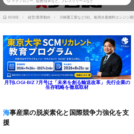
テクノロジー
,
提携/合弁など
,
プレスリリースなど
経営/業界動向
川崎重工業など3社、船用水素燃料エンジン開
HOME
月刊LOGI-BIZ 7月号は「未来を創る輸送改革」 先行企業の
生存戦略を徹底取材
海事産業の脱炭素化と国際競争力強化を支
援