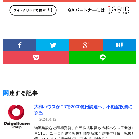
関連する記事
大和ハウスがCBで2000億円調達へ、不動産投資に
充当
2024.01.12
物流施設など積極姿勢、自己株式取得も 大和ハウス工業は1
月11日、ユーロ円建て転換社債型新株予約権付社債（転換社
債、CB）２本を欧州やアジア市場で計約[…]