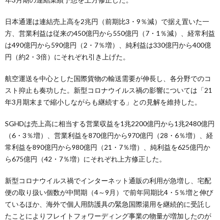
日本通運は連結売上高を2兆円（前期比3・9％減）で据え置いた一
方、営業利益は従来の450億円から550億円（7・1％減）、経常利益
は490億円から590億円（2・7％増）、純利益は330億円から400億
円（約2・3倍）にそれぞれ引き上げた。
航空運送を中心とした国際貨物の輸送需要が伸長し、各分野でのコ
スト抑止も奏功した。新型コロナウイルス禍の影響については「21
年3月期末まで縮小しながらも継続する」との見解を維持した。
SGHDは売上高に相当する営業収益を1兆2200億円から1兆2480億円
（6・3％増）、営業利益を870億円から970億円（28・6％増）、経
常利益を890億円から980億円（21・7％増）、純利益を625億円か
ら675億円（42・7％増）にそれぞれ上方修正した。
新型コロナウイルス禍でインターネット通販の利用が急増し、宅配
便の取り扱い個数が中間期（4～9月）で前年同期比4・5％増と伸び
ているほか、海外で個人用防護具の緊急国際湯用を継続的に受託し
たことによりフレイトフォワーディング事業の物量が増加したのが