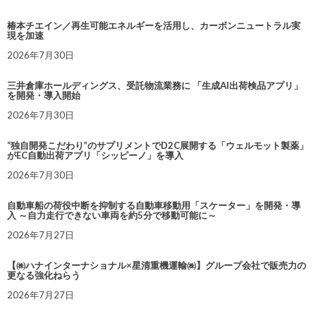
椿本チエイン／再生可能エネルギーを活用し、カーボンニュートラル実
現を加速
2026年7月30日
三井倉庫ホールディングス、受託物流業務に 「生成AI出荷検品アプリ」
を開発・導入開始
2026年7月30日
“独自開発こだわり”のサプリメントでD2C展開する「ウェルモット製薬」
がEC自動出荷アプリ「シッピーノ」を導入
2026年7月30日
自動車船の荷役中断を抑制する自動車移動用「スケーター」を開発・導
入 ～自力走行できない車両を約5分で移動可能に～
2026年7月27日
【㈱ハナインターナショナル×星清重機運輸㈱】グループ会社で販売力の
更なる強化ねらう
2026年7月27日