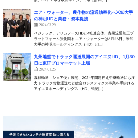
エア・ウォーター、農作物の流通効率化へ米卸大手
の神明HDと業務・資本提携
2024.03.29
ベジテック、デリカフーズHDと4社連合体、青果流通加工プ
ラットフォーム強化図る エア・ウォーターは3月28日、米卸
大手の神明ホールディングス（HD）と[…]
九州地盤でトラック運送展開のアイエヌHD、1月30
日に東証プロマーケット上場
2024.01.25
混載輸送「シェア便」展開、2024年問題控え中継輸送にも注
力 トラック貨物運送など総合ロジスティクス事業を手掛ける
アイエヌホールディングス（HD、登記[…]