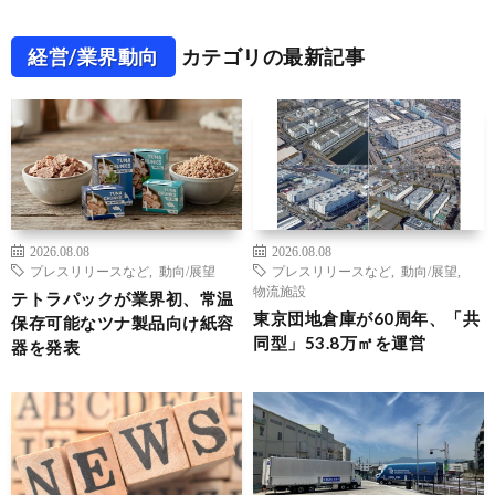
経営/業界動向
カテゴリの最新記事
2026.08.08
2026.08.08
プレスリリースなど
,
動向/展望
プレスリリースなど
,
動向/展望
,
物流施設
テトラパックが業界初、常温
東京団地倉庫が60周年、「共
保存可能なツナ製品向け紙容
同型」53.8万㎡を運営
器を発表