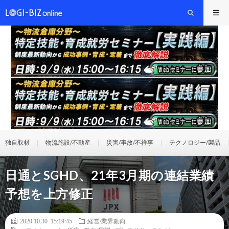
独自取材
物流施設/不動産
災害/事故/不祥事
テクノロジー/製品
日通とSGHD、21年3月期の連結業績
予想を上方修正
2020.10.30 15:19:45
経営/業界動向