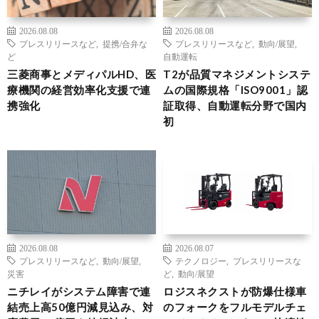
2026.08.08
2026.08.08
プレスリリースなど
,
提携/合弁な
プレスリリースなど
,
動向/展望
,
ど
自動運転
三菱商事とメディパルHD、医
T2が品質マネジメントシステ
療機関の経営効率化支援で連
ムの国際規格「ISO9001」認
携強化
証取得、自動運転分野で国内
初
2026.08.08
2026.08.07
プレスリリースなど
,
動向/展望
,
テクノロジー
,
プレスリリースな
災害
ど
,
動向/展望
ニチレイがシステム障害で連
ロジスネクストが防爆仕様車
結売上高50億円減見込み、対
のフォークをフルモデルチェ