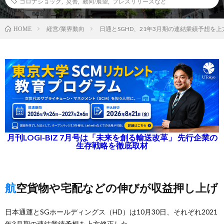
コロナショック
,
災害
,
動向/展望
,
プレスリリースなど
経営/業界動向
日通とSGHD、21年3月期の連結業績予想を上
HOME
月刊LOGI-BIZ 7月号は「未来を創る輸送改革」 先行企業の
生存戦略を徹底取材
航空貨物や宅配などの伸びが収益押し上げ
日本通運とSGホールディングス（HD）は10月30日、それぞれ2021
年3月期の連結業績予想を上方修正した。