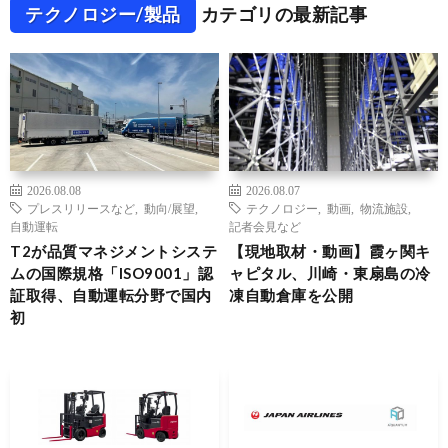
テクノロジー/製品
カテゴリの最新記事
2026.08.08
2026.08.07
プレスリリースなど
,
動向/展望
,
テクノロジー
,
動画
,
物流施設
,
自動運転
記者会見など
T2が品質マネジメントシステ
【現地取材・動画】霞ヶ関キ
ムの国際規格「ISO9001」認
ャピタル、川崎・東扇島の冷
証取得、自動運転分野で国内
凍自動倉庫を公開
初