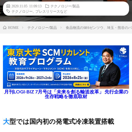
2020.11.05 11:09:13
テクノロジー/製品
テクノロジー
,
プレスリリースなど
テクノロジー/製品
食品物流のSBSゼンツウ、埼玉・熊谷の
HOME
月刊LOGI-BIZ 7月号は「未来を創る輸送改革」 先行企業の
生存戦略を徹底取材
大型では国内初の発電式冷凍装置搭載