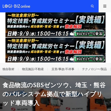
独自取材
物流施設/不動産
災害/事故/不祥事
テクノロジー/製品
食品物流のSBSゼンツウ、埼玉・熊谷
のパルシステム拠点で新型ハイブリ
ッド車両導入