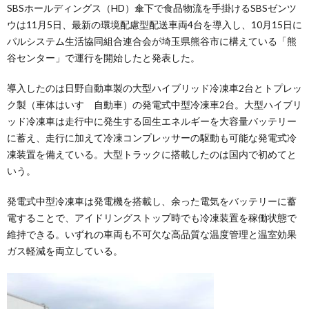
SBSホールディングス（HD）傘下で食品物流を手掛けるSBSゼンツ
ウは11月5日、最新の環境配慮型配送車両4台を導入し、10月15日に
パルシステム生活協同組合連合会が埼玉県熊谷市に構えている「熊
谷センター」で運行を開始したと発表した。
導入したのは日野自動車製の大型ハイブリッド冷凍車2台とトプレッ
ク製（車体はいすゞ自動車）の発電式中型冷凍車2台。大型ハイブリ
ッド冷凍車は走行中に発生する回生エネルギーを大容量バッテリー
に蓄え、走行に加えて冷凍コンプレッサーの駆動も可能な発電式冷
凍装置を備えている。大型トラックに搭載したのは国内で初めてと
いう。
発電式中型冷凍車は発電機を搭載し、余った電気をバッテリーに蓄
電することで、アイドリングストップ時でも冷凍装置を稼働状態で
維持できる。いずれの車両も不可欠な高品質な温度管理と温室効果
ガス軽減を両立している。