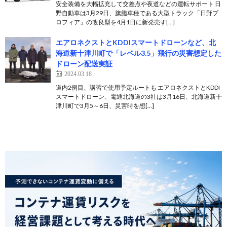
安全装備を大幅拡充して交差点や夜道などの運転サポート 日
野自動車は3月29日、旗艦車種である大型トラック「日野プ
ロフィア」の改良型を4月1日に新発売す[…]
エアロネクストとKDDIスマートドローンなど、北
海道新十津川町で「レベル3.5」飛行の災害想定した
ドローン配送実証
2024.03.18
道内2例目、講習で使用予定ルートも エアロネクストとKDDI
スマートドローン、電通北海道の3社は3月16日、北海道新十
津川町で3月5～6日、災害時を想[…]