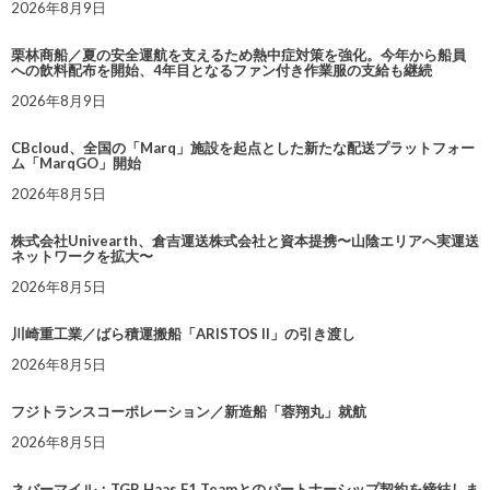
2026年8月9日
栗林商船／夏の安全運航を支えるため熱中症対策を強化。今年から船員
への飲料配布を開始、4年目となるファン付き作業服の支給も継続
2026年8月9日
CBcloud、全国の「Marq」施設を起点とした新たな配送プラットフォー
ム「MarqGO」開始
2026年8月5日
株式会社Univearth、倉吉運送株式会社と資本提携〜山陰エリアへ実運送
ネットワークを拡大〜
2026年8月5日
川崎重工業／ばら積運搬船「ARISTOS II」の引き渡し
2026年8月5日
フジトランスコーポレーション／新造船「蓉翔丸」就航
2026年8月5日
ネバーマイル：TGR Haas F1 Teamとのパートナーシップ契約を締結しま