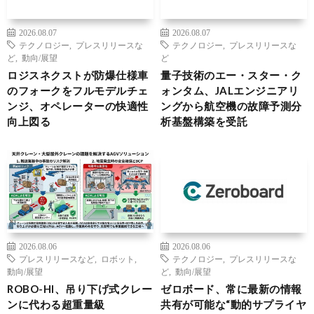
2026.08.07
2026.08.07
テクノロジー
,
プレスリリースな
テクノロジー
,
プレスリリースな
ど
,
動向/展望
ど
ロジスネクストが防爆仕様車
量子技術のエー・スター・ク
のフォークをフルモデルチェ
ォンタム、JALエンジニアリ
ンジ、オペレーターの快適性
ングから航空機の故障予測分
向上図る
析基盤構築を受託
2026.08.06
2026.08.06
プレスリリースなど
,
ロボット
,
テクノロジー
,
プレスリリースな
動向/展望
ど
,
動向/展望
ROBO-HI、吊り下げ式クレー
ゼロボード、常に最新の情報
ンに代わる超重量級
共有が可能な“動的サプライヤ