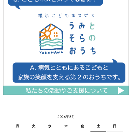
2026年8月
月
火
水
木
金
土
日