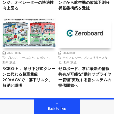
ンジ、オペレーターの快適性
ングから航空機の故障予測分
向上図る
析基盤構築を受託
2026.08.06
2026.08.06
プレスリリースなど
,
ロボット
,
テクノロジー
,
プレスリリースな
動向/展望
ど
,
動向/展望
ROBO-HI、吊り下げ式クレー
ゼロボード、常に最新の情報
ンに代わる超重量級
共有が可能な“動的サプライヤ
200tAGVで「落下リスク」
ー管理”実現する新システムの
解消と説明
提供開始へ
Back to Top