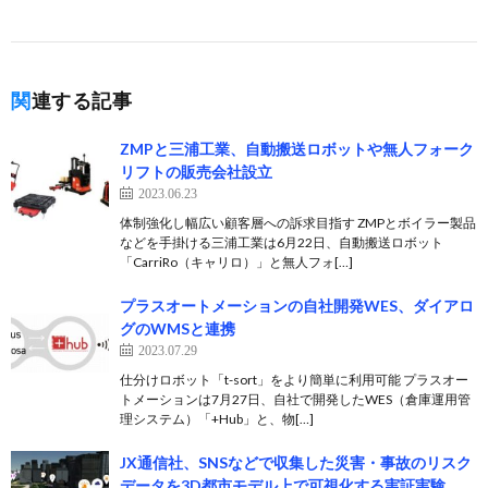
関連する記事
ZMPと三浦工業、自動搬送ロボットや無人フォーク
リフトの販売会社設立
2023.06.23
体制強化し幅広い顧客層への訴求目指す ZMPとボイラー製品
などを手掛ける三浦工業は6月22日、自動搬送ロボット
「CarriRo（キャリロ）」と無人フォ[…]
プラスオートメーションの自社開発WES、ダイアロ
グのWMSと連携
2023.07.29
仕分けロボット「t-sort」をより簡単に利用可能 プラスオー
トメーションは7月27日、自社で開発したWES（倉庫運用管
理システム）「+Hub」と、物[…]
JX通信社、SNSなどで収集した災害・事故のリスク
データを3D都市モデル上で可視化する実証実験