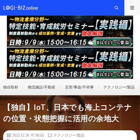
独自取材
物流施設/不動産
災害/事故/不祥事
テクノロジー/製品
【独自】IoT、日本でも海上コンテナ
の位置・状態把握に活用の余地大
2022.12.26 07:00:02
テクノロジー/製品