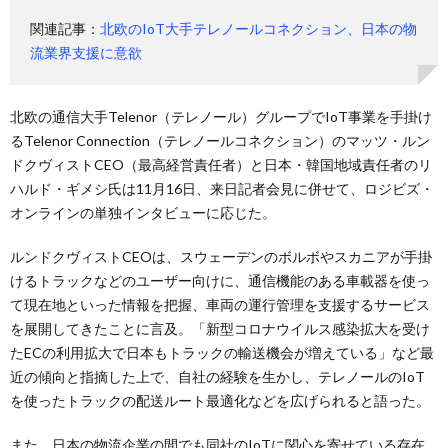
関連記事：
北欧のIoT大手テレノールコネクション、日本の物
流業界支援に意欲
北欧の通信大手Telenor（テレノール）グループでIoT事業を手掛け
るTelenor Connection（テレノールコネクション）のマッツ・ルン
ドクヴィストCEO（最高経営責任者）と日本・韓国地域責任者のリ
ハルド・ギメシ氏は11月16日、来日記者会見に併せて、ロジビズ・
オンラインの単独インタビューに応じた。
ルンドクヴィストCEOは、スウェーデンのボルボやスカニアが手掛
けるトラックなどのユーザー向けに、通信機能のある車載器を使っ
て現在地といった情報を把握、車両の運行管理を支援するサービス
を展開してきたことに言及。「新型コロナウイルス感染拡大を受け
たECの利用拡大で日本もトラックの輸送機会が増えている」など最
近の傾向と指摘した上で、自社の経験を生かし、テレノールのIoT
を使ったトラックの配送ルート最適化などを広げられると語った。
また、日本の物流企業の間でも同社のIoTに関心を寄せている存在