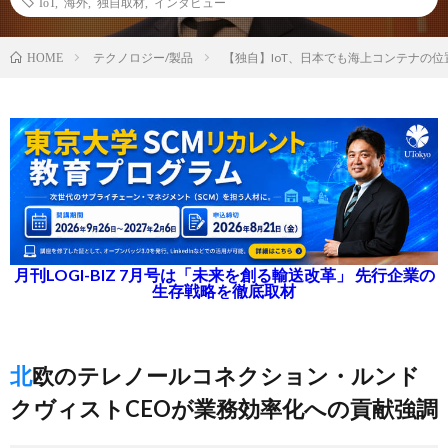
IoT
,
海外
,
独自取材
,
インタビュー
テクノロジー/製品
【独自】IoT、日本でも海上コンテナの
HOME
月刊LOGI-BIZ 7月号は「未来を創る輸送改革」 先行企業の
生存戦略を徹底取材
北欧のテレノールコネクション・ルンド
クヴィストCEOが業務効率化への貢献強調