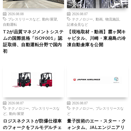
2026.08.08
2026.08.07
プレスリリースなど
,
動向/展望
,
テクノロジー
,
動画
,
物流施設
,
自動運転
記者会見など
T2が品質マネジメントシステ
【現地取材・動画】霞ヶ関キ
ムの国際規格「ISO9001」認
ャピタル、川崎・東扇島の冷
証取得、自動運転分野で国内
凍自動倉庫を公開
初
2026.08.07
2026.08.07
テクノロジー
,
プレスリリースな
テクノロジー
,
プレスリリースな
ど
,
動向/展望
ど
ロジスネクストが防爆仕様車
量子技術のエー・スター・ク
のフォークをフルモデルチェ
ォンタム、JALエンジニアリ