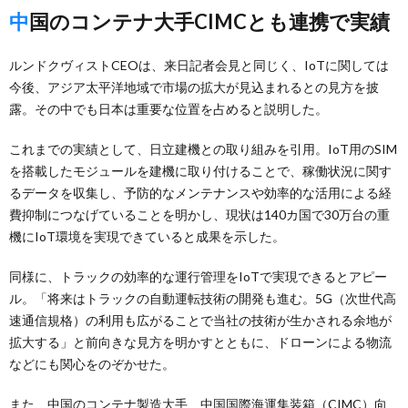
中国のコンテナ大手CIMCとも連携で実績
ルンドクヴィストCEOは、来日記者会見と同じく、IoTに関しては
今後、アジア太平洋地域で市場の拡大が見込まれるとの見方を披
露。その中でも日本は重要な位置を占めると説明した。
これまでの実績として、日立建機との取り組みを引用。IoT用のSIM
を搭載したモジュールを建機に取り付けることで、稼働状況に関す
るデータを収集し、予防的なメンテナンスや効率的な活用による経
費抑制につなげていることを明かし、現状は140カ国で30万台の重
機にIoT環境を実現できていると成果を示した。
同様に、トラックの効率的な運行管理をIoTで実現できるとアピー
ル。「将来はトラックの自動運転技術の開発も進む。5G（次世代高
速通信規格）の利用も広がることで当社の技術が生かされる余地が
拡大する」と前向きな見方を明かすとともに、ドローンによる物流
などにも関心をのぞかせた。
また、中国のコンテナ製造大手、中国国際海運集装箱（CIMC）向