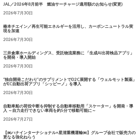
JAL／2026年8月前半 燃油サーチャージ適用額のお知らせ(変更)
2026年7月30日
椿本チエイン／再生可能エネルギーを活用し、カーボンニュートラル実
現を加速
2026年7月30日
三井倉庫ホールディングス、受託物流業務に 「生成AI出荷検品アプリ」
を開発・導入開始
2026年7月30日
“独自開発こだわり”のサプリメントでD2C展開する「ウェルモット製薬」
がEC自動出荷アプリ「シッピーノ」を導入
2026年7月30日
自動車船の荷役中断を抑制する自動車移動用「スケーター」を開発・導
入 ～自力走行できない車両を約5分で移動可能に～
2026年7月27日
【㈱ハナインターナショナル×星清重機運輸㈱】グループ会社で販売力の
更なる強化ねらう