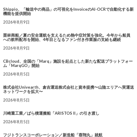
Shippio、「輸送中の商品」の可視化をInvoiceのAI-OCRで自動化する新
機能を提供開始
2026年8月9日
栗林商船／夏の安全運航を支えるため熱中症対策を強化。今年から船員
への飲料配布を開始、4年目となるファン付き作業服の支給も継続
2026年8月9日
CBcloud、全国の「Marq」施設を起点とした新たな配送プラットフォー
ム「MarqGO」開始
2026年8月5日
株式会社Univearth、倉吉運送株式会社と資本提携〜山陰エリアへ実運送
ネットワークを拡大〜
2026年8月5日
川崎重工業／ばら積運搬船「ARISTOS II」の引き渡し
2026年8月5日
フジトランスコーポレーション／新造船「蓉翔丸」就航