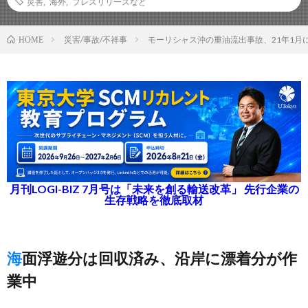
災害
,
海外
,
プレスリリースなど
災害/事故/不祥事
モーリシャス沖の重油流出事故、21年1月
HOME
月刊LOGI-BIZ 7月号は「未来を創る輸送改革」 先行企業の
生存戦略を徹底取材
海面浮遊分は回収済み、沿岸に漂着分が作
業中