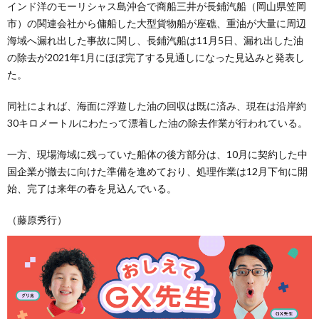
インド洋のモーリシャス島沖合で商船三井が長鋪汽船（岡山県笠岡
市）の関連会社から傭船した大型貨物船が座礁、重油が大量に周辺
海域へ漏れ出した事故に関し、長鋪汽船は11月5日、漏れ出した油
の除去が2021年1月にほぼ完了する見通しになった見込みと発表し
た。
同社によれば、海面に浮遊した油の回収は既に済み、現在は沿岸約
30キロメートルにわたって漂着した油の除去作業が行われている。
一方、現場海域に残っていた船体の後方部分は、10月に契約した中
国企業が撤去に向けた準備を進めており、処理作業は12月下旬に開
始、完了は来年の春を見込んでいる。
（藤原秀行）