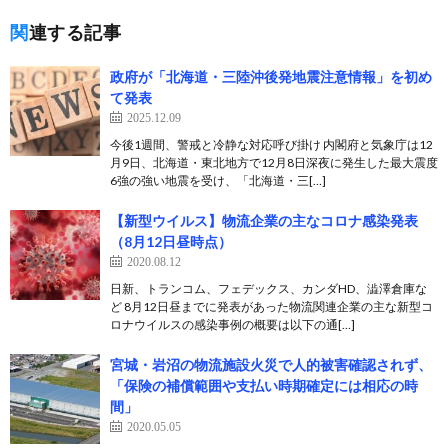
関連する記事
政府が「北海道・三陸沖後発地震注意情報」を初め
て発表
2025.12.09
今後1週間、警戒と冷静な対応呼び掛け 内閣府と気象庁は12
月9日、北海道・東北地方で12月8日深夜に発生した最大震度
6強の強い地震を受け、「北海道・三[…]
【新型ウイルス】物流企業の主なコロナ感染発表
（8月12日昼時点）
2020.08.12
日新、トランコム、フェデックス、カンダHD、澁澤倉庫な
ど 8月12日昼までに発表があった物流関連企業の主な新型コ
ロナウイルスの感染事例の概要は以下の通[…]
宮城・岩沼の物流施設火災で人的被害確認されず、
「保険の補償範囲や支払い時期確定には相応の時
間」
2020.05.05