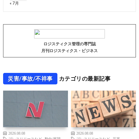
« 7月
ロジスティクス管理の専門誌
月刊ロジスティクス・ビジネス
災害/事故/不祥事
カテゴリの最新記事
2026.08.08
2026.08.08
プレスリリースなど
,
動向/展望
,
プレスリリースなど
,
災害