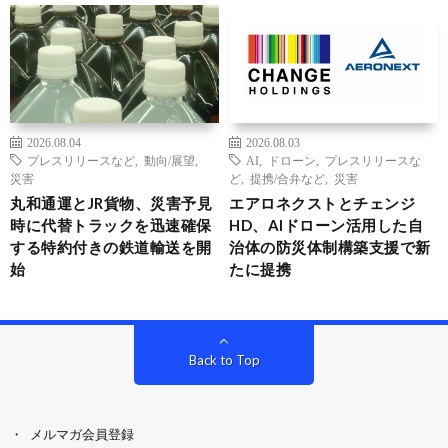
2026.08.04
2026.08.03
プレスリリースなど
,
動向/展望
,
AI
,
ドローン
,
プレスリリースな
災害
ど
,
提携/合弁など
,
災害
丸和通運とJR貨物、災害予見
エアロネクストとチェンジ
時に代替トラックを迅速確保
HD、AIドローン活用した自
する特約付きの鉄道輸送を開
治体の防災体制構築支援で新
始
たに提携
Back to Top
メルマガ会員登録