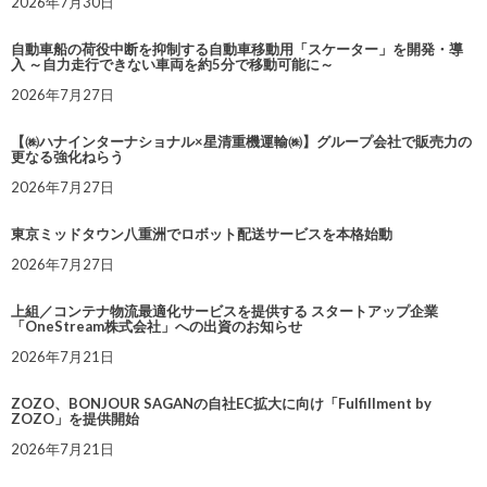
2026年7月30日
自動車船の荷役中断を抑制する自動車移動用「スケーター」を開発・導
入 ～自力走行できない車両を約5分で移動可能に～
2026年7月27日
【㈱ハナインターナショナル×星清重機運輸㈱】グループ会社で販売力の
更なる強化ねらう
2026年7月27日
東京ミッドタウン八重洲でロボット配送サービスを本格始動
2026年7月27日
上組／コンテナ物流最適化サービスを提供する スタートアップ企業
「OneStream株式会社」への出資のお知らせ
2026年7月21日
ZOZO、BONJOUR SAGANの自社EC拡大に向け「Fulfillment by
ZOZO」を提供開始
2026年7月21日