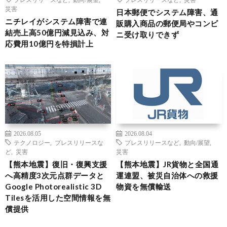
災害
日本郵便でシステム障害、通
ニチレイがシステム障害で連
販購入商品の郵便局やコンビ
結売上高50億円減見込み、対
ニ受け取りできず
応費用10億円を特損計上
2026.08.05
2026.08.04
テクノロジー
,
プレスリリースな
プレスリリースなど
,
動向/展望
,
ど
,
災害
災害
【熊本地震】復旧・復興支援
【熊本地震】JR貨物と全国通
へ高精度3次元点群データと
運連盟、被災自治体への救援
Google Photorealistic 3D
物資を無償輸送
Tilesを活用した空間情報を無
償提供