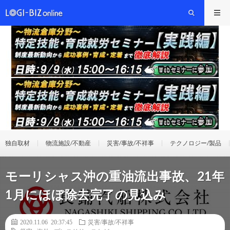
独自取材
物流施設/不動産
災害/事故/不祥事
テクノロジー/製品
モーリシャス沖の重油流出事故、21年
1月にほぼ除去完了の見込み
2020.11.06 20:37:45
災害/事故/不祥事