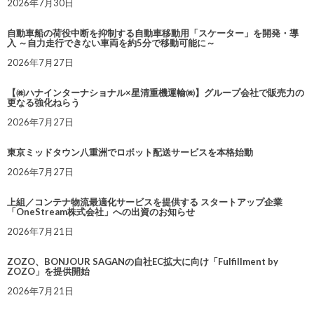
2026年7月30日
自動車船の荷役中断を抑制する自動車移動用「スケーター」を開発・導
入 ～自力走行できない車両を約5分で移動可能に～
2026年7月27日
【㈱ハナインターナショナル×星清重機運輸㈱】グループ会社で販売力の
更なる強化ねらう
2026年7月27日
東京ミッドタウン八重洲でロボット配送サービスを本格始動
2026年7月27日
上組／コンテナ物流最適化サービスを提供する スタートアップ企業
「OneStream株式会社」への出資のお知らせ
2026年7月21日
ZOZO、BONJOUR SAGANの自社EC拡大に向け「Fulfillment by
ZOZO」を提供開始
2026年7月21日