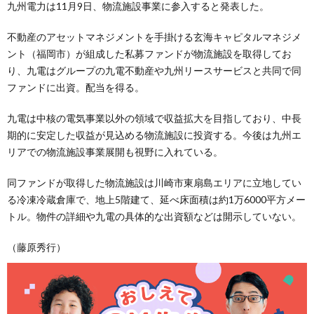
九州電力は11月9日、物流施設事業に参入すると発表した。
不動産のアセットマネジメントを手掛ける玄海キャピタルマネジメ
ント（福岡市）が組成した私募ファンドが物流施設を取得してお
り、九電はグループの九電不動産や九州リースサービスと共同で同
ファンドに出資。配当を得る。
九電は中核の電気事業以外の領域で収益拡大を目指しており、中長
期的に安定した収益が見込める物流施設に投資する。今後は九州エ
リアでの物流施設事業展開も視野に入れている。
同ファンドが取得した物流施設は川崎市東扇島エリアに立地してい
る冷凍冷蔵倉庫で、地上5階建て、延べ床面積は約1万6000平方メー
トル。物件の詳細や九電の具体的な出資額などは開示していない。
（藤原秀行）