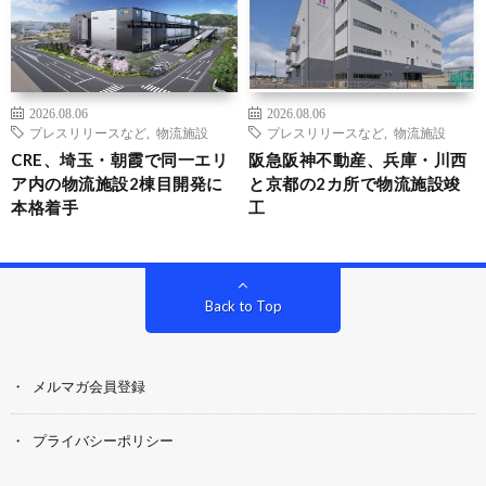
2026.08.06
2026.08.06
プレスリリースなど
,
物流施設
プレスリリースなど
,
物流施設
CRE、埼玉・朝霞で同一エリ
阪急阪神不動産、兵庫・川西
ア内の物流施設2棟目開発に
と京都の2カ所で物流施設竣
本格着手
工
Back to Top
メルマガ会員登録
プライバシーポリシー