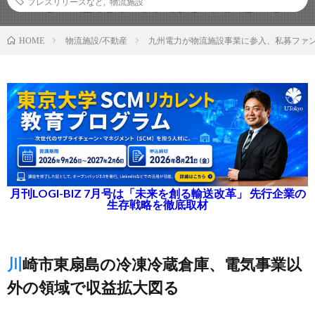
プレスリリースなど
,
物流施設
物流施設/不動産
九州電力が物流施設事業に参入、私募ファ
HOME
月刊LOGI-BIZ 7月号は「未来を創る輸送改革」 先行企業の
生存戦略を徹底取材
川崎市東扇島の冷凍冷蔵倉庫、電気事業以
外の領域で収益拡大図る