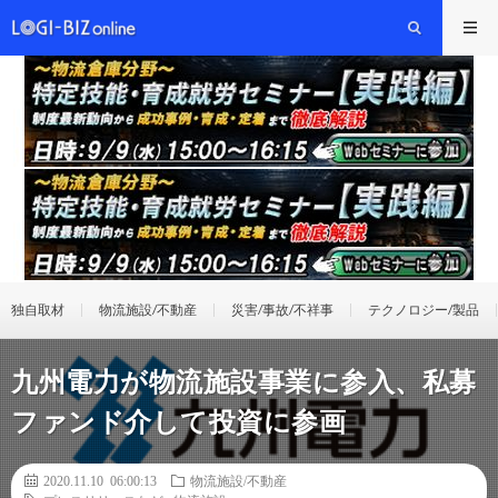
独自取材
物流施設/不動産
災害/事故/不祥事
テクノロジー/製品
九州電力が物流施設事業に参入、私募
ファンド介して投資に参画
2020.11.10 06:00:13
物流施設/不動産