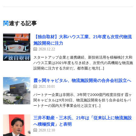
関連する記事
【独自取材】大和ハウス工業、21年度も次世代物流
施設開発に注力
2020.12.22
スタートアップ企業と連携継続、新技術活用を積極検討 大和
ハウス工業は2021年度も引き続き、次世代の高機能な物流施
設開発に注力する方針だ。都市圏と地方[…]
霞ヶ関キャピタル、物流施設開発の合弁会社設立へ
2021.10.01
パートナー企業は非開示、3年間で2000億円程度目指す 霞ヶ
関キャピタルは9月30日、物流施設開発を担う合弁会社をパ
ートナーの国内大手事業会社と設立す[…]
三井不動産・三木氏、21年は「従来以上に物流施設
へ積極投資」と表明
2020.12.10