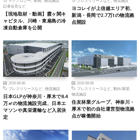
テクノロジー
,
動画
,
物流施設
,
プレスリリースなど
,
物流施設
記者会見など
ヨコレイが上信越エリア初、
【現地取材・動画】霞ヶ関キ
新潟・長岡で2.7万tの物流拠
ャピタル、川崎・東扇島の冷
点開設
凍自動倉庫を公開
2026.08.06
2026.08.06
プレスリリースなど
,
物流施設
プレスリリースなど
,
動向/展望
,
物流施設
日本GLPが神奈川・厚木で8.4
住友林業グループ、神奈川・
万㎡の物流施設完成、日本エ
厚木で初の自社運営型物流拠
マソンや真栄運輸など入居決
点が稼働開始
定