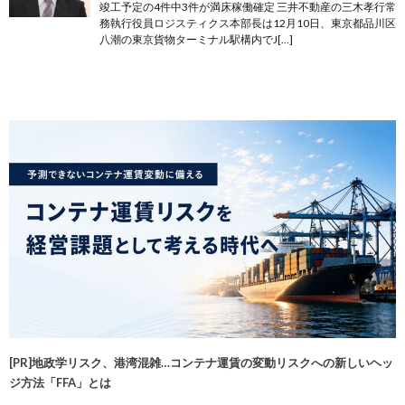
竣工予定の4件中3件が満床稼働確定 三井不動産の三木孝行常
務執行役員ロジスティクス本部長は12月10日、東京都品川区
八潮の東京貨物ターミナル駅構内でJ[…]
[PR]地政学リスク、港湾混雑…コンテナ運賃の変動リスクへの新しいヘッ
ジ方法「FFA」とは