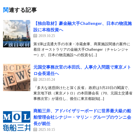
関連する記事
【独自取材】豪金融大手Challenger、日本の物流施
設に本格投資へ
2019.10.25
第1弾は流通大手の冷凍・冷蔵倉庫、商業施設関連の案件に
着目 オーストラリアの金融大手Challenger（チャレンジャ
ー）が、日本の物流施設への投資を[…]
元国交事務次官の本田氏、人事介入問題で東京メト
ロ会長退任へ
2023.05.24
「多大な迷惑掛けたと深く反省」 政府は5月23日の閣議で、
東京地下鉄（東京メトロ）の本田勝会長（70、元国土交通省
事務次官）が退任し、後任に東京都副知[…]
商船三井、アドバイザリーボードに世界最大級の船
舶管理会社シナジー・マリン・グループのウンニ会
長が就任
2025.10.15