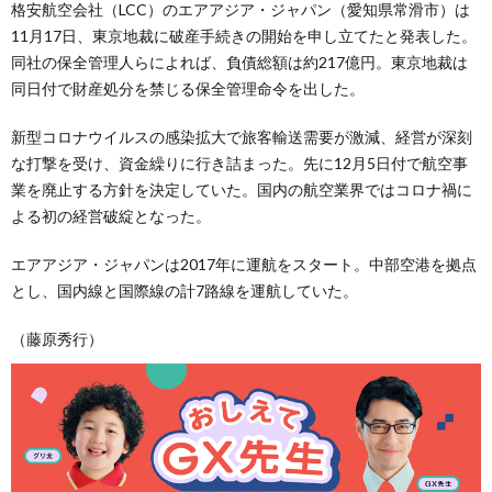
格安航空会社（LCC）のエアアジア・ジャパン（愛知県常滑市）は
11月17日、東京地裁に破産手続きの開始を申し立てたと発表した。
同社の保全管理人らによれば、負債総額は約217億円。東京地裁は
同日付で財産処分を禁じる保全管理命令を出した。
新型コロナウイルスの感染拡大で旅客輸送需要が激減、経営が深刻
な打撃を受け、資金繰りに行き詰まった。先に12月5日付で航空事
業を廃止する方針を決定していた。国内の航空業界ではコロナ禍に
よる初の経営破綻となった。
エアアジア・ジャパンは2017年に運航をスタート。中部空港を拠点
とし、国内線と国際線の計7路線を運航していた。
（藤原秀行）