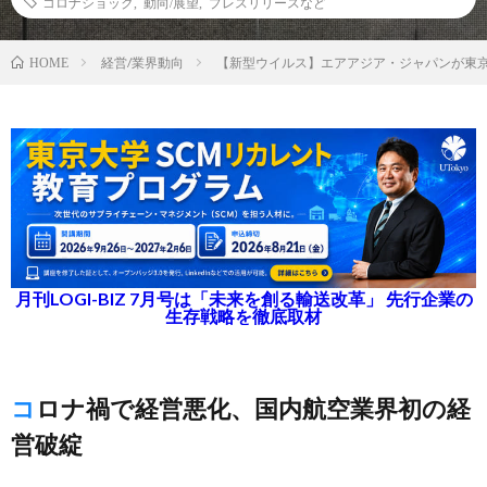
コロナショック
,
動向/展望
,
プレスリリースなど
経営/業界動向
【新型ウイルス】エアアジア・ジャパンが東
HOME
月刊LOGI-BIZ 7月号は「未来を創る輸送改革」 先行企業の
生存戦略を徹底取材
コロナ禍で経営悪化、国内航空業界初の経
営破綻