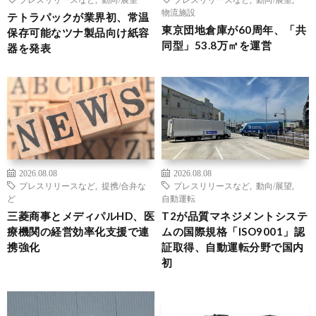
物流施設
テトラパックが業界初、常温
東京団地倉庫が60周年、「共
保存可能なツナ製品向け紙容
同型」53.8万㎡を運営
器を発表
2026.08.08
2026.08.08
プレスリリースなど
,
提携/合弁な
プレスリリースなど
,
動向/展望
,
ど
自動運転
三菱商事とメディパルHD、医
T2が品質マネジメントシステ
療機関の経営効率化支援で連
ムの国際規格「ISO9001」認
携強化
証取得、自動運転分野で国内
初