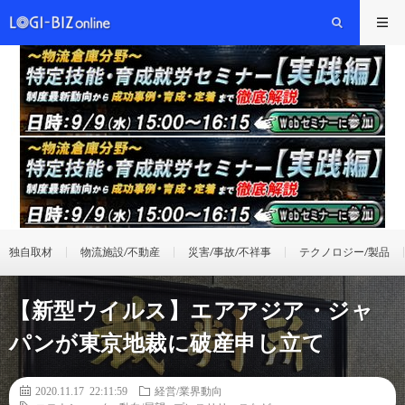
独自取材
物流施設/不動産
災害/事故/不祥事
テクノロジー/製品
【新型ウイルス】エアアジア・ジャ
パンが東京地裁に破産申し立て
2020.11.17 22:11:59
経営/業界動向