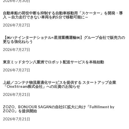
2026年7月30日
自動車船の荷役中断を抑制する自動車移動用「スケーター」を開発・導
入 ～自力走行できない車両を約5分で移動可能に～
2026年7月27日
【㈱ハナインターナショナル×星清重機運輸㈱】グループ会社で販売力の
更なる強化ねらう
2026年7月27日
東京ミッドタウン八重洲でロボット配送サービスを本格始動
2026年7月27日
上組／コンテナ物流最適化サービスを提供する スタートアップ企業
「OneStream株式会社」への出資のお知らせ
2026年7月21日
ZOZO、BONJOUR SAGANの自社EC拡大に向け「Fulfillment by
ZOZO」を提供開始
2026年7月21日