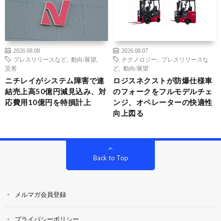
2026.08.08
2026.08.07
プレスリリースなど
,
動向/展望
,
テクノロジー
,
プレスリリースな
災害
ど
,
動向/展望
ニチレイがシステム障害で連
ロジスネクストが防爆仕様車
結売上高50億円減見込み、対
のフォークをフルモデルチェ
応費用10億円を特損計上
ンジ、オペレーターの快適性
向上図る
Back to Top
メルマガ会員登録
プライバシーポリシー