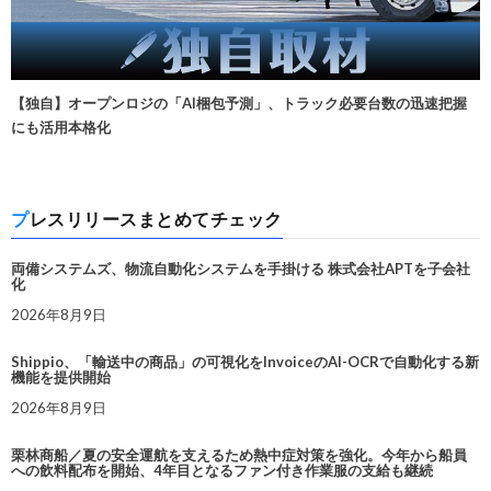
【独自】オープンロジの「AI梱包予測」、トラック必要台数の迅速把握
にも活用本格化
プレスリリースまとめてチェック
両備システムズ、物流自動化システムを手掛ける 株式会社APTを子会社
化
2026年8月9日
Shippio、「輸送中の商品」の可視化をInvoiceのAI-OCRで自動化する新
機能を提供開始
2026年8月9日
栗林商船／夏の安全運航を支えるため熱中症対策を強化。今年から船員
への飲料配布を開始、4年目となるファン付き作業服の支給も継続