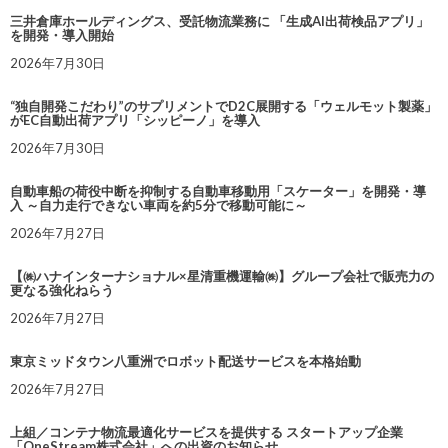
三井倉庫ホールディングス、受託物流業務に 「生成AI出荷検品アプリ」
を開発・導入開始
2026年7月30日
“独自開発こだわり”のサプリメントでD2C展開する「ウェルモット製薬」
がEC自動出荷アプリ「シッピーノ」を導入
2026年7月30日
自動車船の荷役中断を抑制する自動車移動用「スケーター」を開発・導
入 ～自力走行できない車両を約5分で移動可能に～
2026年7月27日
【㈱ハナインターナショナル×星清重機運輸㈱】グループ会社で販売力の
更なる強化ねらう
2026年7月27日
東京ミッドタウン八重洲でロボット配送サービスを本格始動
2026年7月27日
上組／コンテナ物流最適化サービスを提供する スタートアップ企業
「OneStream株式会社」への出資のお知らせ