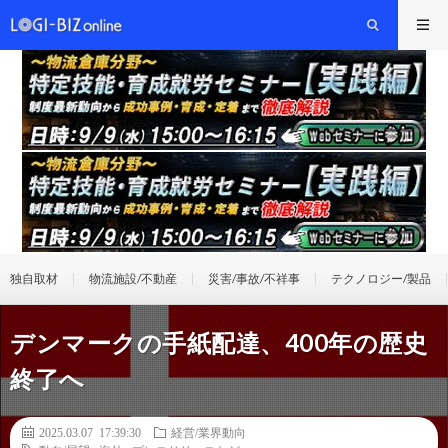
独自取材
物流施設/不動産
災害/事故/不祥事
テクノロジー/製品
デンマークの手紙配達、400年の歴史
終了へ
2025.03.07 17:39:30
経営/業界動向