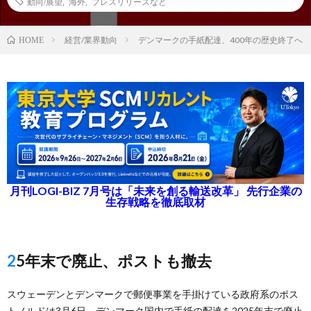
動向/展望
,
海外
,
プレスリリースなど
経営/業界動向
デンマークの手紙配達、400年の歴史終了へ
HOME
月刊LOGI-BIZ 7月号は「未来を創る輸送改革」 先行企業の
生存戦略を徹底取材
25年末で廃止、ポストも撤去
スウェーデンとデンマークで郵便事業を手掛けている政府系のポス
トノルドは3月6日、デンマーク国内で手紙の配達を2025年末で廃止