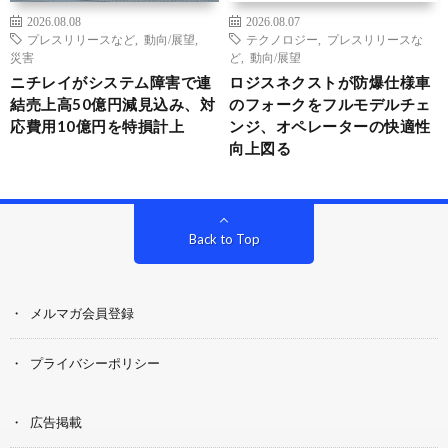
2026.08.08
2026.08.07
プレスリリースなど
,
動向/展望
,
テクノロジー
,
プレスリリースな
災害
ど
,
動向/展望
ニチレイがシステム障害で連
ロジスネクストが防爆仕様車
結売上高50億円減見込み、対
のフォークをフルモデルチェ
応費用10億円を特損計上
ンジ、オペレーターの快適性
向上図る
Back to Top
メルマガ会員登録
プライバシーポリシー
広告掲載