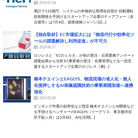
2019.07.04
累計で113億円、システムの本格的な商用化目指す 自動運転
技術開発を手掛けるスタートアップ企業のティアフォー（名
古屋市）は7月4日、損害保険ジャパン日[…]
【独自取材】EC市場拡大には「物流代行や効率化ツ
ールの課題解決し利用促進」が不可欠
2020.06.17
ロジレスと「ECのミカタ」が初の受注・出荷業務アンケート
調査結果から分析 EC事業者の受注・在庫管理などを一括支
援するスタートアップ企業のロジレス（東[…]
椿本チエインとEAGLYS、物流現場の省人化・無人
化後押しするAI画像認識技術の事業展開加速へ連携
強化
2023.05.08
ピッキング作業の効率化など想定 椿本チエインとAI開発など
を手掛けるベンチャーのEAGLYS（イーグリス、東京都渋谷
区千駄ヶ谷）は5月8日、AIを活用[…]