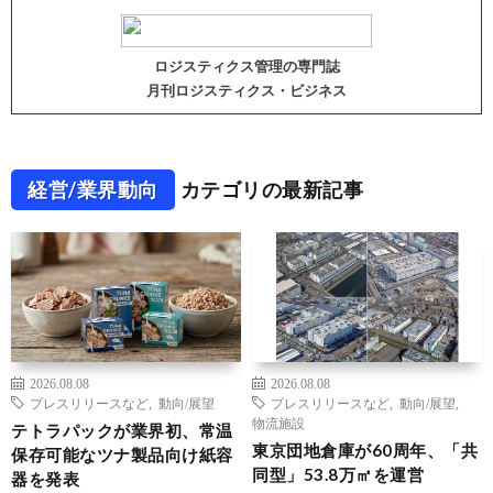
ロジスティクス管理の専門誌
月刊ロジスティクス・ビジネス
経営/業界動向
カテゴリの最新記事
2026.08.08
2026.08.08
プレスリリースなど
,
動向/展望
プレスリリースなど
,
動向/展望
,
物流施設
テトラパックが業界初、常温
東京団地倉庫が60周年、「共
保存可能なツナ製品向け紙容
同型」53.8万㎡を運営
器を発表