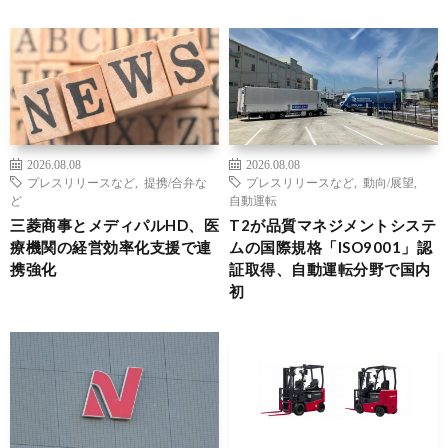
2026.08.08
2026.08.08
プレスリリースなど
,
提携/合弁な
プレスリリースなど
,
動向/展望
,
ど
自動運転
三菱商事とメディパルHD、医
T2が品質マネジメントシステ
療機関の経営効率化支援で連
ムの国際規格「ISO9001」認
携強化
証取得、自動運転分野で国内
初