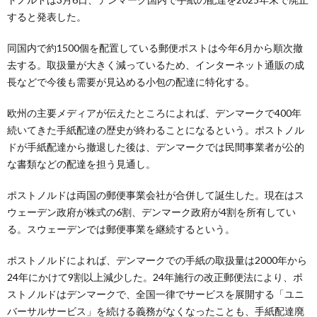
すると発表した。
同国内で約1500個を配置している郵便ポストは今年6月から順次撤
去する。取扱量が大きく減っているため、インターネット通販の成
長などで今後も需要が見込める小包の配達に特化する。
欧州の主要メディアが伝えたところによれば、デンマークで400年
続いてきた手紙配達の歴史が終わることになるという。ポストノル
ドが手紙配達から撤退した後は、デンマークでは民間事業者が公的
な書類などの配達を担う見通し。
ポストノルドは両国の郵便事業会社が合併して誕生した。現在はス
ウェーデン政府が株式の6割、デンマーク政府が4割を所有してい
る。スウェーデンでは郵便事業を継続するという。
ポストノルドによれば、デンマークでの手紙の取扱量は2000年から
24年にかけて9割以上減少した。24年施行の改正郵便法により、ポ
ストノルドはデンマークで、全国一律でサービスを展開する「ユニ
バーサルサービス」を続ける義務がなくなったことも、手紙配達廃