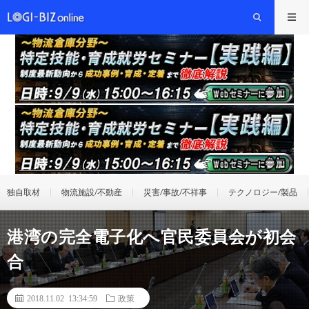
独自取材
物流施設/不動産
災害/事故/不祥事
テクノロジー/製品
港湾の完全電子化へ官民委員会が初会
合
2018.11.02 13:34:59
政策