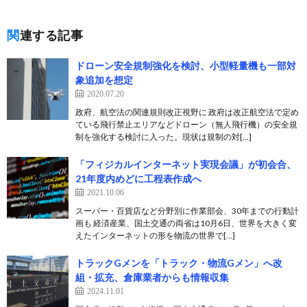
関連する記事
ドローン安全規制強化を検討、小型軽量機も一部対
象追加を想定
2020.07.20
政府、航空法の関連規則改正視野に 政府は改正航空法で定め
ている飛行禁止エリアなどドローン（無人飛行機）の安全規
制を強化する検討に入った。現状は規制の対[…]
「フィジカルインターネット実現会議」が初会合、
21年度内めどに工程表作成へ
2021.10.06
スーパー・百貨店など分野別に作業部会、30年までの行動計
画も 経済産業、国土交通の両省は10月6日、世界を大きく変
えたインターネットの形を物流の世界で[…]
トラックGメンを「トラック・物流Gメン」へ改
組・拡充、倉庫業者からも情報収集
2024.11.01