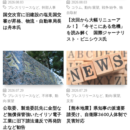
2026.08.03
2026.08.03
プレスリリースなど
,
幹部人事
コラム
,
動向/展望
,
戦争/紛争
,
独
自取材
国交次官に旧建設の塩見国交
【次回から大幅リニューア
審が昇格、物流・自動車局長
ル！】「今そこにある危機」
は舟本氏
を読み解く 国際ジャーナリ
スト・ビニシウス氏
2026.07.29
2026.07.29
プレスリリースなど
,
不祥事
,
動
プレスリリースなど
,
動向/展望
,
向/展望
災害
公取委、製造委託先に金型な
【熊本地震】県知事の派遣要
ど無償保管強いたイリソ電子
請受け、自衛隊3600人体制で
工業に旧下請法違反で再発防
災害対応
止など勧告