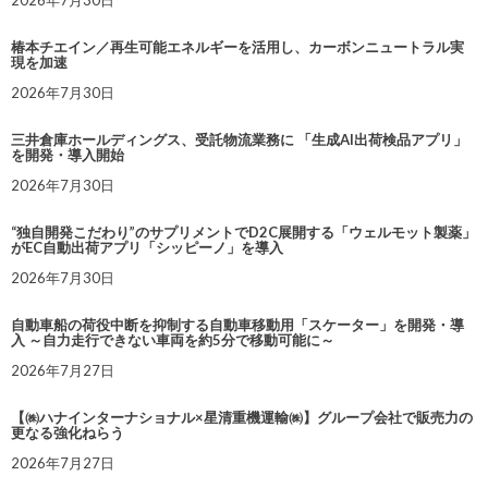
2026年7月30日
椿本チエイン／再生可能エネルギーを活用し、カーボンニュートラル実
現を加速
2026年7月30日
三井倉庫ホールディングス、受託物流業務に 「生成AI出荷検品アプリ」
を開発・導入開始
2026年7月30日
“独自開発こだわり”のサプリメントでD2C展開する「ウェルモット製薬」
がEC自動出荷アプリ「シッピーノ」を導入
2026年7月30日
自動車船の荷役中断を抑制する自動車移動用「スケーター」を開発・導
入 ～自力走行できない車両を約5分で移動可能に～
2026年7月27日
【㈱ハナインターナショナル×星清重機運輸㈱】グループ会社で販売力の
更なる強化ねらう
2026年7月27日