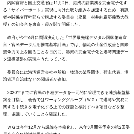
内閣官房と国土交通省は11月2日、港湾の諸業務を完全電子化す
る「サイバーポート」実現に向けた取り組みを加速するため、有識
者や関係省庁幹部らで構成する委員会（座長・村井純慶応義塾大教
授）の初会合を東京・霞が関で開催した。
政府が今年6月に閣議決定した「世界最先端デジタル国家創造宣
言・官民データ活用推進基本計画」では、物流の生産性改善と国際
競争力向上を図ることを目的に、港湾の完全電子化と港湾関連デー
タ連携基盤の実現をうたっている。
委員会には港湾運営会社や船舶・物流の業界団体、荷主代表、港
湾管理自治体などの関係者が参加。
2020年までに官民の各種データを一元的に管理できる連携基盤構
築を目指し、会合ではワーキンググループ（ＷＧ）で港湾や貿易に
関する手続きを電子化する上での課題と検討すべき項目などを整
理、協議していくことを確認した。
ＷＧは今年12月から議論を本格化し、来年3月開催予定の第2回委