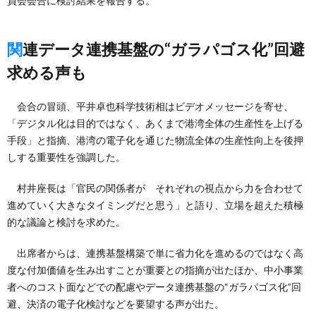
員会会合に検討結果を報告する。
関連データ連携基盤の“ガラパゴス化”回避
求める声も
会合の冒頭、平井卓也科学技術相はビデオメッセージを寄せ、
「デジタル化は目的ではなく、あくまで港湾全体の生産性を上げる
手段」と指摘、港湾の電子化を通じた物流全体の生産性向上を後押
しする重要性を強調した。
村井座長は「官民の関係者が それぞれの視点から力を合わせて
進めていく大きなタイミングだと思う」と語り、立場を超えた積極
的な議論と検討を求めた。
出席者からは、連携基盤構築で単に省力化を進めるのではなく高
度な付加価値を生み出すことが重要との指摘が出たほか、中小事業
者へのコスト面などでの配慮やデータ連携基盤の“ガラパゴス化”回
避、決済の電子化検討などを要望する声が出た。