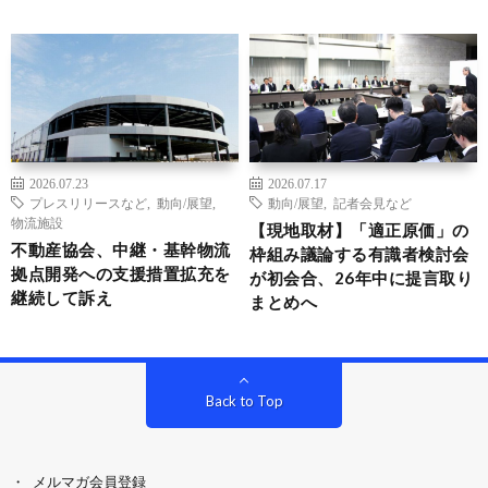
2026.07.23
2026.07.17
プレスリリースなど
,
動向/展望
,
動向/展望
,
記者会見など
物流施設
【現地取材】「適正原価」の
不動産協会、中継・基幹物流
枠組み議論する有識者検討会
拠点開発への支援措置拡充を
が初会合、26年中に提言取り
継続して訴え
まとめへ
Back to Top
メルマガ会員登録