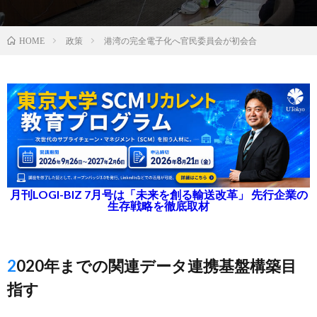
政策
港湾の完全電子化へ官民委員会が初会合
HOME
月刊LOGI-BIZ 7月号は「未来を創る輸送改革」 先行企業の
生存戦略を徹底取材
2020年までの関連データ連携基盤構築目
指す