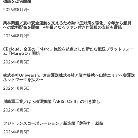
機能を提供開始
2026年8月9日
栗林商船／夏の安全運航を支えるため熱中症対策を強化。今年から船員
への飲料配布を開始、4年目となるファン付き作業服の支給も継続
2026年8月9日
CBcloud、全国の「Marq」施設を起点とした新たな配送プラットフォー
ム「MarqGO」開始
2026年8月5日
株式会社Univearth、倉吉運送株式会社と資本提携〜山陰エリアへ実運送
ネットワークを拡大〜
2026年8月5日
川崎重工業／ばら積運搬船「ARISTOS II」の引き渡し
2026年8月5日
フジトランスコーポレーション／新造船「蓉翔丸」就航
2026年8月5日