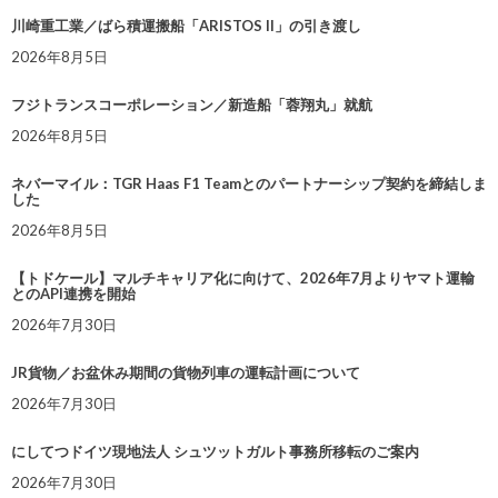
川崎重工業／ばら積運搬船「ARISTOS II」の引き渡し
2026年8月5日
フジトランスコーポレーション／新造船「蓉翔丸」就航
2026年8月5日
ネバーマイル：TGR Haas F1 Teamとのパートナーシップ契約を締結しま
した
2026年8月5日
【トドケール】マルチキャリア化に向けて、2026年7月よりヤマト運輸
とのAPI連携を開始
2026年7月30日
JR貨物／お盆休み期間の貨物列車の運転計画について
2026年7月30日
にしてつドイツ現地法人 シュツットガルト事務所移転のご案内
2026年7月30日