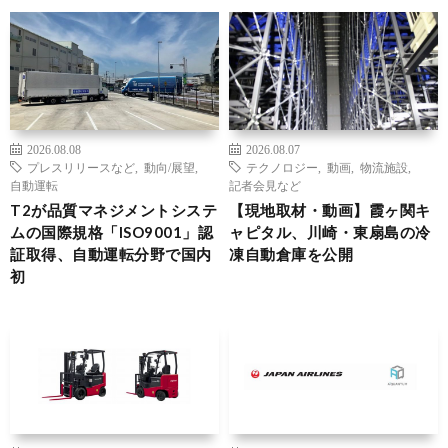
2026.08.08
2026.08.07
プレスリリースなど
,
動向/展望
,
テクノロジー
,
動画
,
物流施設
,
自動運転
記者会見など
T2が品質マネジメントシステ
【現地取材・動画】霞ヶ関キ
ムの国際規格「ISO9001」認
ャピタル、川崎・東扇島の冷
証取得、自動運転分野で国内
凍自動倉庫を公開
初