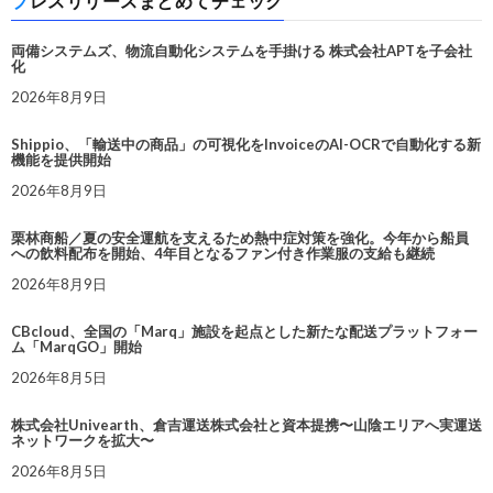
プレスリリースまとめてチェック
両備システムズ、物流自動化システムを手掛ける 株式会社APTを子会社
化
2026年8月9日
Shippio、「輸送中の商品」の可視化をInvoiceのAI-OCRで自動化する新
機能を提供開始
2026年8月9日
栗林商船／夏の安全運航を支えるため熱中症対策を強化。今年から船員
への飲料配布を開始、4年目となるファン付き作業服の支給も継続
2026年8月9日
CBcloud、全国の「Marq」施設を起点とした新たな配送プラットフォー
ム「MarqGO」開始
2026年8月5日
株式会社Univearth、倉吉運送株式会社と資本提携〜山陰エリアへ実運送
ネットワークを拡大〜
2026年8月5日