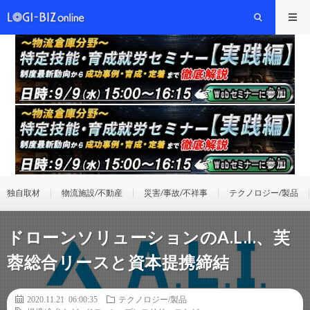
独自取材
物流施設/不動産
災害/事故/不祥事
テクノロジー/製品
ドローンソリューションのA.L.I.、芙
蓉総合リースと資本提携締結
2020.11.21 06:00:35
テクノロジー/製品