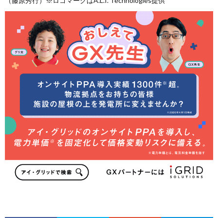
（藤原秀行）※ロゴマークはA.L.I. Technologies提供