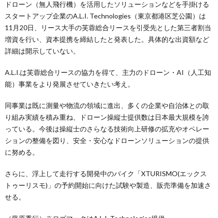
ドローン（無人飛行機）を活用したソリューションなどを手掛ける
スタートアップ企業のA.L.I. Technologies（東京都港区芝公園）は
11月20日、リース大手の芙蓉総合リースを引受先とした第三者割当
増資を行い、資本提携を締結したと発表した。具体的な出資額など
詳細は開示していない。
A.L.I.は芙蓉総合リースの協力を得て、主力のドローン・AI（人工知
能）事業をより発展させていきたい考え。
同事業は既に測量や物流の領域に進出、多くの企業や自治体との取
り組み実績を積み重ね、ドローン操縦士提供数は日本最大規模を誇
っている。今後は操縦士のさらなる技術向上研修の拡充やオペレー
ションの整備を図り、安全・安心なドローンソリューションの提供
に努める。
さらに、浮上して走行する開発中のバイク「XTURISMO(エックス
トゥーリスモ)」の予約開始に向けた試験や製造、販売準備を加速さ
せる。