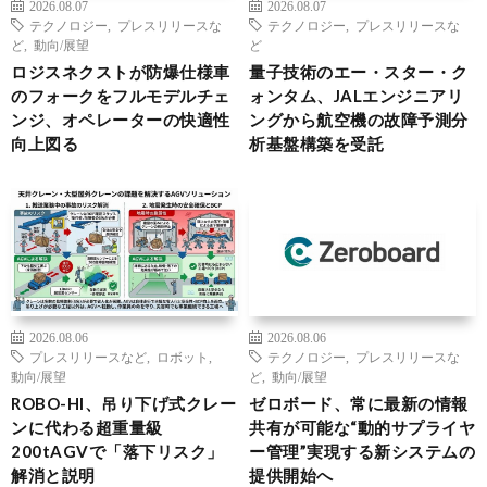
2026.08.07
2026.08.07
テクノロジー
,
プレスリリースな
テクノロジー
,
プレスリリースな
ど
,
動向/展望
ど
ロジスネクストが防爆仕様車
量子技術のエー・スター・ク
のフォークをフルモデルチェ
ォンタム、JALエンジニアリ
ンジ、オペレーターの快適性
ングから航空機の故障予測分
向上図る
析基盤構築を受託
2026.08.06
2026.08.06
プレスリリースなど
,
ロボット
,
テクノロジー
,
プレスリリースな
動向/展望
ど
,
動向/展望
ROBO-HI、吊り下げ式クレー
ゼロボード、常に最新の情報
ンに代わる超重量級
共有が可能な“動的サプライヤ
200tAGVで「落下リスク」
ー管理”実現する新システムの
解消と説明
提供開始へ