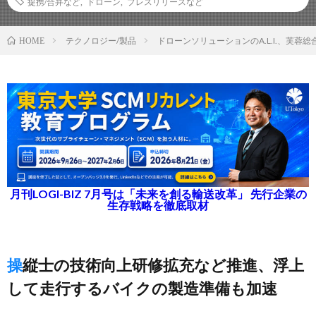
提携/合弁など
,
ドローン
,
プレスリリースなど
テクノロジー/製品
ドローンソリューションのA.L.I.、芙蓉
HOME
月刊LOGI-BIZ 7月号は「未来を創る輸送改革」 先行企業の
生存戦略を徹底取材
操縦士の技術向上研修拡充など推進、浮上
して走行するバイクの製造準備も加速