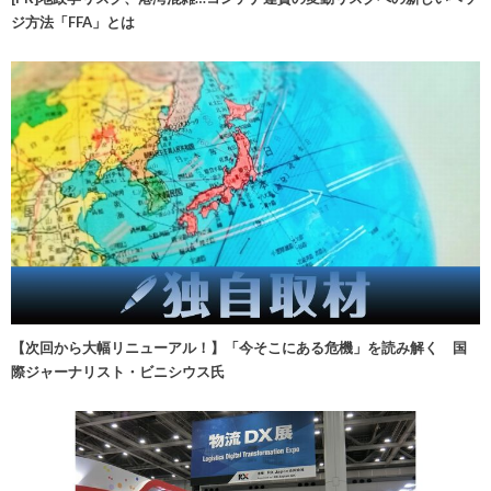
ジ方法「FFA」とは
【次回から大幅リニューアル！】「今そこにある危機」を読み解く 国
際ジャーナリスト・ビニシウス氏