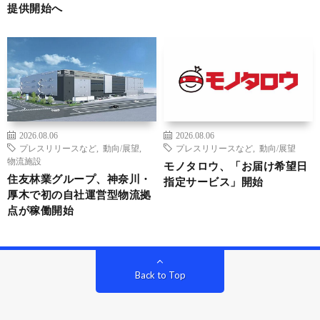
提供開始へ
2026.08.06
2026.08.06
プレスリリースなど
,
動向/展望
,
プレスリリースなど
,
動向/展望
物流施設
モノタロウ、「お届け希望日
住友林業グループ、神奈川・
指定サービス」開始
厚木で初の自社運営型物流拠
点が稼働開始
Back to Top