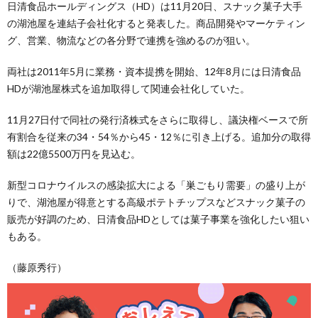
日清食品ホールディングス（HD）は11月20日、スナック菓子大手
の湖池屋を連結子会社化すると発表した。商品開発やマーケティン
グ、営業、物流などの各分野で連携を強めるのが狙い。
両社は2011年5月に業務・資本提携を開始、12年8月には日清食品
HDが湖池屋株式を追加取得して関連会社化していた。
11月27日付で同社の発行済株式をさらに取得し、議決権ベースで所
有割合を従来の34・54％から45・12％に引き上げる。追加分の取得
額は22億5500万円を見込む。
新型コロナウイルスの感染拡大による「巣ごもり需要」の盛り上が
りで、湖池屋が得意とする高級ポテトチップスなどスナック菓子の
販売が好調のため、日清食品HDとしては菓子事業を強化したい狙い
もある。
（藤原秀行）