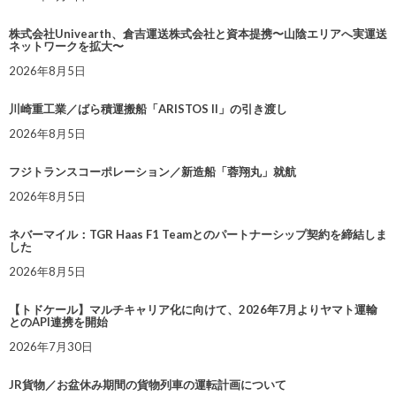
株式会社Univearth、倉吉運送株式会社と資本提携〜山陰エリアへ実運送
ネットワークを拡大〜
2026年8月5日
川崎重工業／ばら積運搬船「ARISTOS II」の引き渡し
2026年8月5日
フジトランスコーポレーション／新造船「蓉翔丸」就航
2026年8月5日
ネバーマイル：TGR Haas F1 Teamとのパートナーシップ契約を締結しま
した
2026年8月5日
【トドケール】マルチキャリア化に向けて、2026年7月よりヤマト運輸
とのAPI連携を開始
2026年7月30日
JR貨物／お盆休み期間の貨物列車の運転計画について