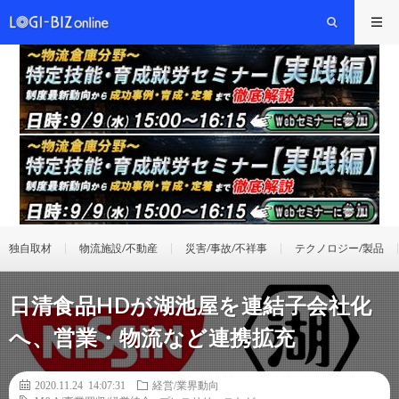
独自取材
物流施設/不動産
災害/事故/不祥事
テクノロジー/製品
日清食品HDが湖池屋を連結子会社化
へ、営業・物流など連携拡充
2020.11.24 14:07:31
経営/業界動向