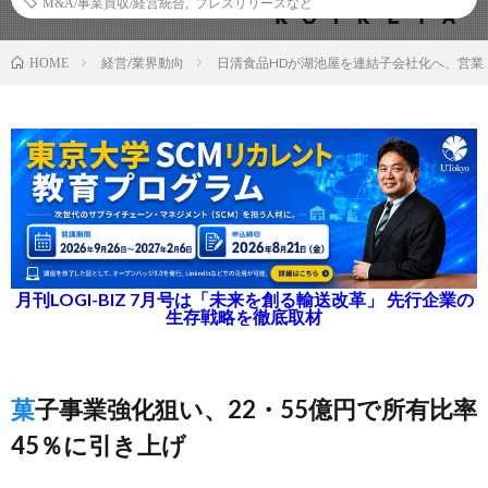
M&A/事業買収/経営統合
,
プレスリリースなど
経営/業界動向
日清食品HDが湖池屋を連結子会社化へ、営業
HOME
月刊LOGI-BIZ 7月号は「未来を創る輸送改革」 先行企業の
生存戦略を徹底取材
菓子事業強化狙い、22・55億円で所有比率
45％に引き上げ