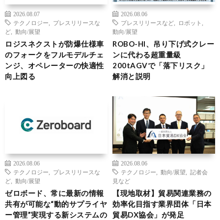
2026.08.07
2026.08.06
テクノロジー
,
プレスリリースな
プレスリリースなど
,
ロボット
,
ど
,
動向/展望
動向/展望
ロジスネクストが防爆仕様車
ROBO-HI、吊り下げ式クレー
のフォークをフルモデルチェ
ンに代わる超重量級
ンジ、オペレーターの快適性
200tAGVで「落下リスク」
向上図る
解消と説明
2026.08.06
2026.08.06
テクノロジー
,
プレスリリースな
テクノロジー
,
動向/展望
,
記者会
ど
,
動向/展望
見など
ゼロボード、常に最新の情報
【現地取材】貿易関連業務の
共有が可能な“動的サプライヤ
効率化目指す業界団体「日本
ー管理”実現する新システムの
貿易DX協会」が発足