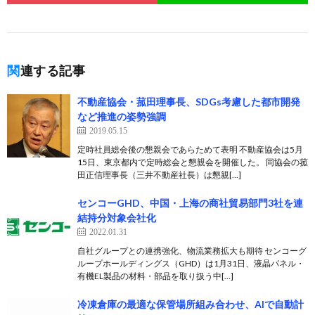
関連する記事
不動産協会・菰田理事長、SDGs考慮した都市開発
など推進の姿勢強調
2019.05.15
定時社員総会後の懇親会であらためて表明 不動産協会は5月
15日、東京都内で定時総会と懇親会を開催した。 同協会の菰
田正信理事長（三井不動産社長）は懇親[…]
センコーGHD、中国・上海の商社貿易部門3社を連
結持分対象会社化
2022.01.31
自社グループとの連携強化、物流業務拡大も期待 センコーグ
ループホールディングス（GHD）は1月31日、液晶パネル・
有機EL製品の材料・部品を取り扱う中[…]
冷凍倉庫の最適な保管場所組み合わせ、AIで自動計