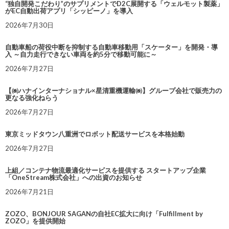
“独自開発こだわり”のサプリメントでD2C展開する「ウェルモット製薬」
がEC自動出荷アプリ「シッピーノ」を導入
2026年7月30日
自動車船の荷役中断を抑制する自動車移動用「スケーター」を開発・導
入 ～自力走行できない車両を約5分で移動可能に～
2026年7月27日
【㈱ハナインターナショナル×星清重機運輸㈱】グループ会社で販売力の
更なる強化ねらう
2026年7月27日
東京ミッドタウン八重洲でロボット配送サービスを本格始動
2026年7月27日
上組／コンテナ物流最適化サービスを提供する スタートアップ企業
「OneStream株式会社」への出資のお知らせ
2026年7月21日
ZOZO、BONJOUR SAGANの自社EC拡大に向け「Fulfillment by
ZOZO」を提供開始