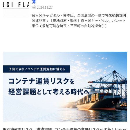
算
2024.11.27
霞ヶ関キャピタル・杉本氏、全国展開の一環で将来構想説明
関連記事：【現地取材・動画】霞ヶ関キャピタル、パレット
単位で収納可能な埼玉・三芳町の自動冷凍倉[…]
[PR]地政学リスク、港湾混雑…コンテナ運賃の変動リスクへの新しいヘッ