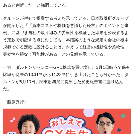
あると判断した」と強調している。
ダルトンが併せて提案する考えを示している、日本取引所グループ
が開示した「『資本コストや株価を意識した経営』のポイントと事
例」に基づき自社の取り組みの妥当性を検証した結果を公表するよ
う定款で明記する点に対しても「本議案のような規定を会社の根本
規範である定款に設けることは、かえって経営の機動性や柔軟性・
実効性を損なう可能性がある」との見解を示している。
一方、ダルトンがセンコーGHD株式を買い増し、5月1日時点で保有
比率が従来の10.31％から11.23％に引き上げたことも分かった。ダ
ルトンが5月13日、関東財務局に提出した変更報告書に盛り込ん
だ。
（藤原秀行）