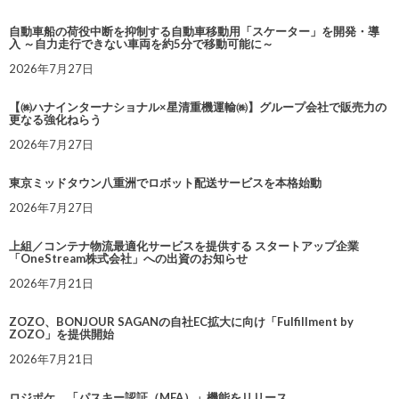
自動車船の荷役中断を抑制する自動車移動用「スケーター」を開発・導
入 ～自力走行できない車両を約5分で移動可能に～
2026年7月27日
【㈱ハナインターナショナル×星清重機運輸㈱】グループ会社で販売力の
更なる強化ねらう
2026年7月27日
東京ミッドタウン八重洲でロボット配送サービスを本格始動
2026年7月27日
上組／コンテナ物流最適化サービスを提供する スタートアップ企業
「OneStream株式会社」への出資のお知らせ
2026年7月21日
ZOZO、BONJOUR SAGANの自社EC拡大に向け「Fulfillment by
ZOZO」を提供開始
2026年7月21日
ロジポケ、「パスキー認証（MFA）」機能をリリース