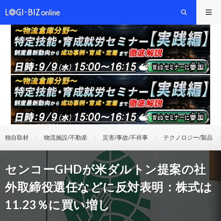
独自取材
物流施設/不動産
災害/事故/不祥事
テクノロジー/製品
センコーGHDが米ダルトン提案の社
外取締役選任などに反対表明：株式は
11.23％に買い増し