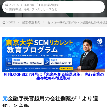
2026.05.14 06:00:48
経営/業界動向
動向/展望
,
海外
,
プレスリリースなど
経営/業界動向
センコーGHDが米ダルトン提案の社外取締役選
HOME
月刊LOGI-BIZ 7月号は「未来を創る輸送改革」 先行企業の
生存戦略を徹底取材
元金融庁長官起用の会社側案が「より適
切」と主張