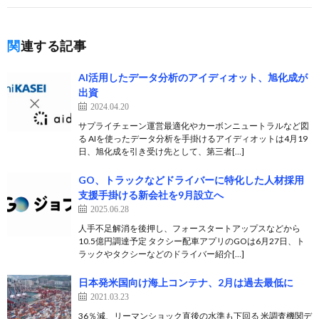
関連する記事
AI活用したデータ分析のアイディオット、旭化成が
出資
2024.04.20
サプライチェーン運営最適化やカーボンニュートラルなど図
る AIを使ったデータ分析を手掛けるアイディオットは4月19
日、旭化成を引き受け先として、第三者[…]
GO、トラックなどドライバーに特化した人材採用
支援手掛ける新会社を9月設立へ
2025.06.28
人手不足解消を後押し、フォースタートアップスなどから
10.5億円調達予定 タクシー配車アプリのGOは6月27日、ト
ラックやタクシーなどのドライバー紹介[…]
日本発米国向け海上コンテナ、2月は過去最低に
2021.03.23
36％減、リーマンショック直後の水準も下回る 米調査機関デ