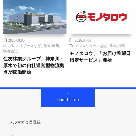
2026.08.06
2026.08.06
プレスリリースなど
,
動向/展望
,
プレスリリースなど
,
動向/展望
物流施設
モノタロウ、「お届け希望日
住友林業グループ、神奈川・
指定サービス」開始
厚木で初の自社運営型物流拠
点が稼働開始
Back to Top
メルマガ会員登録