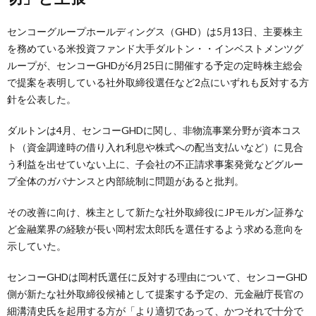
センコーグループホールディングス（GHD）は5月13日、主要株主
を務めている米投資ファンド大手ダルトン・・インベストメンツグ
ループが、センコーGHDが6月25日に開催する予定の定時株主総会
で提案を表明している社外取締役選任など2点にいずれも反対する方
針を公表した。
ダルトンは4月、センコーGHDに関し、非物流事業分野が資本コス
ト（資金調達時の借り入れ利息や株式への配当支払いなど）に見合
う利益を出せていない上に、子会社の不正請求事案発覚などグルー
プ全体のガバナンスと内部統制に問題があると批判。
その改善に向け、株主として新たな社外取締役にJPモルガン証券な
ど金融業界の経験が長い岡村宏太郎氏を選任するよう求める意向を
示していた。
センコーGHDは岡村氏選任に反対する理由について、センコーGHD
側が新たな社外取締役候補として提案する予定の、元金融庁長官の
細溝清史氏を起用する方が「より適切であって、かつそれで十分で