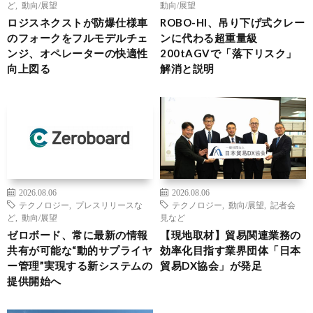
ど
,
動向/展望
動向/展望
ロジスネクストが防爆仕様車
ROBO-HI、吊り下げ式クレー
のフォークをフルモデルチェ
ンに代わる超重量級
ンジ、オペレーターの快適性
200tAGVで「落下リスク」
向上図る
解消と説明
2026.08.06
2026.08.06
テクノロジー
,
プレスリリースな
テクノロジー
,
動向/展望
,
記者会
ど
,
動向/展望
見など
ゼロボード、常に最新の情報
【現地取材】貿易関連業務の
共有が可能な“動的サプライヤ
効率化目指す業界団体「日本
ー管理”実現する新システムの
貿易DX協会」が発足
提供開始へ