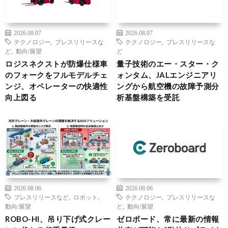
2026.08.07
2026.08.07
テクノロジー
,
プレスリリースな
テクノロジー
,
プレスリリースな
ど
,
動向/展望
ど
ロジスネクストが防爆仕様車
量子技術のエー・スター・ク
のフォークをフルモデルチェ
ォンタム、JALエンジニアリ
ンジ、オペレーターの快適性
ングから航空機の故障予測分
向上図る
析基盤構築を受託
2026.08.06
2026.08.06
プレスリリースなど
,
ロボット
,
テクノロジー
,
プレスリリースな
動向/展望
ど
,
動向/展望
ROBO-HI、吊り下げ式クレー
ゼロボード、常に最新の情報