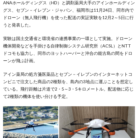
ANAホールディングス（HD）と調剤薬局大手のアインホールディン
グス、セブン－イレブン・ジャパン、福岡市は11月24日、同市内で
ドローン（無人飛行機）を使った配送の実証実験を12月2～5日に行
うと発表した。
実験は国土交通省と環境省の連携事業の一環として実施。ドローン
機体開発などを手掛ける自律制御システム研究所（ACSL）とNTT
ドコモも協力し、同市のヨットハーバーと沖合の能古島の間をドロ
ーンが飛ぶ計画。
アイン薬局の処方箋医薬品とセブン－イレブンのインターネットコ
ンビニで注文した商品の2種類を、島内の3地点に運ぶことを想定し
ている。飛行距離は片道で2・5～3・5キロメートル。配送物に応じ
て2種類の機体を使い分ける予定。