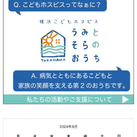
2026年8月
月
火
水
木
金
土
日