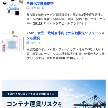
事業化で業務提携
2021.09.06
都市部で輸送サービス実現目指す、第1弾は安全運航管理シ
ステムの実証実験へ 関連記事：大阪・関西万博、空飛ぶクル
マや自動走行ロボットをアピール テラドロ[…]
ZMP、食品・飲料倉庫向けの自動搬送ソリューショ
ンを開発
2020.11.21
物流支援ロボットや無人フォークリフト活用 ZMPは11月19
日、新型コロナウイルスの感染拡大の影響で物量が大きく伸
びている食品・飲料系倉庫向けに物流支[…]