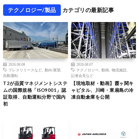
テクノロジー/製品
カテゴリの最新記事
2026.08.08
2026.08.07
プレスリリースなど
,
動向/展望
,
テクノロジー
,
動画
,
物流施設
,
自動運転
記者会見など
T2が品質マネジメントシステ
【現地取材・動画】霞ヶ関キ
ムの国際規格「ISO9001」認
ャピタル、川崎・東扇島の冷
証取得、自動運転分野で国内
凍自動倉庫を公開
初