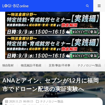
独自取材
物流施設/不動産
災害/事故/不祥事
テクノロジー/製品
ANAとアイン、セブンが12月に福岡
市でドローン配送の実証実験へ
2020.11.25 06:00:15
テクノロジー/製品