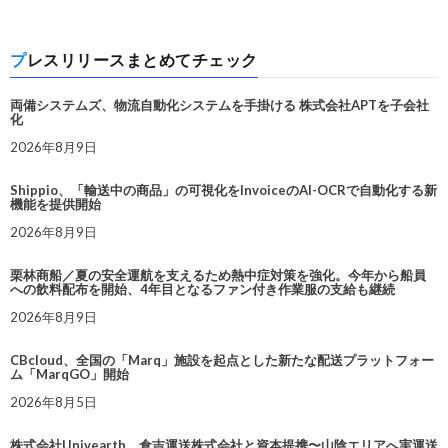
プレスリリースまとめてチェック
両備システムズ、物流自動化システムを手掛ける 株式会社APTを子会社
化
2026年8月9日
Shippio、「輸送中の商品」の可視化をInvoiceのAI-OCRで自動化する新
機能を提供開始
2026年8月9日
栗林商船／夏の安全運航を支えるため熱中症対策を強化。今年から船員
への飲料配布を開始、4年目となるファン付き作業服の支給も継続
2026年8月9日
CBcloud、全国の「Marq」施設を起点とした新たな配送プラットフォー
ム「MarqGO」開始
2026年8月5日
株式会社Univearth、倉吉運送株式会社と資本提携〜山陰エリアへ実運送