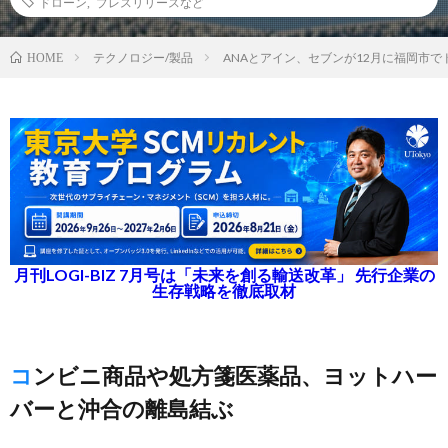
ドローン
,
プレスリリースなど
テクノロジー/製品
ANAとアイン、セブンが12月に福岡市
HOME
月刊LOGI-BIZ 7月号は「未来を創る輸送改革」 先行企業の
生存戦略を徹底取材
コンビニ商品や処方箋医薬品、ヨットハー
バーと沖合の離島結ぶ