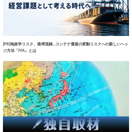
[PR]地政学リスク、港湾混雑…コンテナ運賃の変動リスクへの新しいヘッ
ジ方法「FFA」とは