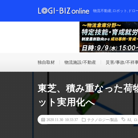
物流不動産,ロボット,ドロ
独自取材
物流施設/不動産
災害/事故/不祥
東芝、積み重なった荷
ット実用化へ
2020.11.30 10:33:37
テクノロジー/製品
AI
,
ロ