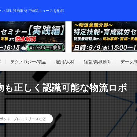
ーン,3PL,独自取材で物流ニュースを配信
事
テクノロジー/製品
雇用/人材
経営/業界動向
データ/
物も正しく認識可能な物流ロボ
ボット
,
プレスリリースなど