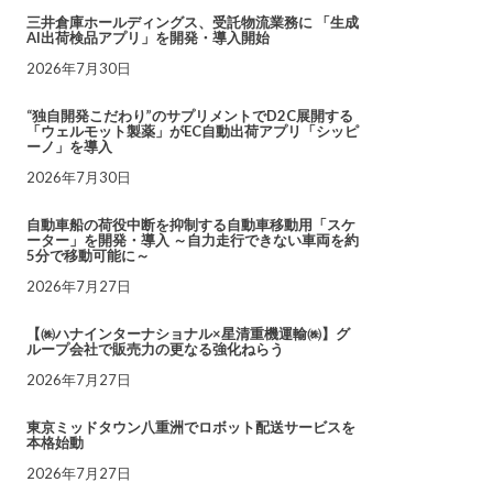
三井倉庫ホールディングス、受託物流業務に 「生成
AI出荷検品アプリ」を開発・導入開始
2026年7月30日
“独自開発こだわり”のサプリメントでD2C展開する
「ウェルモット製薬」がEC自動出荷アプリ「シッピ
ーノ」を導入
2026年7月30日
自動車船の荷役中断を抑制する自動車移動用「スケ
ーター」を開発・導入 ～自力走行できない車両を約
5分で移動可能に～
2026年7月27日
【㈱ハナインターナショナル×星清重機運輸㈱】グ
ループ会社で販売力の更なる強化ねらう
2026年7月27日
東京ミッドタウン八重洲でロボット配送サービスを
本格始動
2026年7月27日