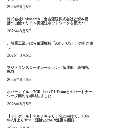
2026年8月5日
株式会社Univearth、倉吉運送株式会社と資本提
携〜山陰エリアへ実運送ネットワークを拡大〜
2026年8月5日
川崎重工業／ばら積運搬船「ARISTOS II」の引き渡
し
2026年8月5日
フジトランスコーポレーション／新造船「蓉翔丸」
就航
2026年8月5日
ネバーマイル：TGR Haas F1 Teamとのパートナー
シップ契約を締結しました
2026年8月5日
【トドケール】マルチキャリア化に向けて、2026
年7月よりヤマト運輸とのAPI連携を開始
2026年7月30日