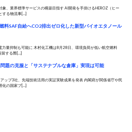
象、業界標準サービスの構築目指す AI開発を手掛けるHEROZ（ヒー
する物流事[…]
燃料SAF自給へCO2排出ゼロ化した新型バイオエタノール
費電力量抑制も可能に 木村化工機は8月28日、環境負荷が低い航空燃料
留する際[…]
4年問題の克服と「サステナブルな倉庫」実現は可能
トアップ3社、先端技術活用の実証実験成果を発表 内閣府が関係省庁や民
化の国家プ[…]