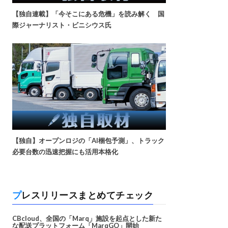
【独自連載】「今そこにある危機」を読み解く 国
際ジャーナリスト・ビニシウス氏
【独自】オープンロジの「AI梱包予測」、トラック
必要台数の迅速把握にも活用本格化
プレスリリースまとめてチェック
CBcloud、全国の「Marq」施設を起点とした新た
な配送プラットフォーム「MarqGO」開始