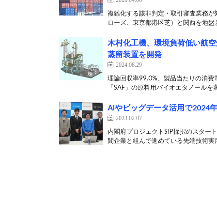
複雑化する該非判定・取引審査業務が対
ローズ、東京都港区芝）と関西を地盤と
木村化工機、環境負荷低い航空
蒸留装置を開発
2024.08.29
理論回収率99.0%、製品当たりの消
「SAF」の原料用バイオエタノールを蒸
AIやビッグデータ活用で202
2023.02.07
内閣府プロジェクトSIP採択のスター
間企業と組んで進めている先端技術実用