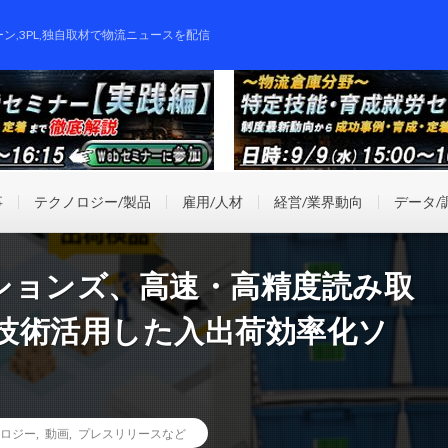
ーン,3PL,独自取材で物流ニュースを配信
事
テクノロジー/製品
雇用/人材
経営/業界動向
データ/
ションズ、高速・高精度読み取
技術活用した入出荷効率化ソ
ロジー
,
動画
,
プレスリリースなど