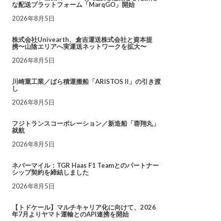
な配送プラットフォーム「MarqGO」開始
2026年8月5日
株式会社Univearth、倉吉運送株式会社と資本提
携〜山陰エリアへ実運送ネットワークを拡大〜
2026年8月5日
川崎重工業／ばら積運搬船「ARISTOS II」の引き渡
し
2026年8月5日
フジトランスコーポレーション／新造船「蓉翔丸」
就航
2026年8月5日
ネバーマイル：TGR Haas F1 Teamとのパートナー
シップ契約を締結しました
2026年8月5日
【トドケール】マルチキャリア化に向けて、2026
年7月よりヤマト運輸とのAPI連携を開始