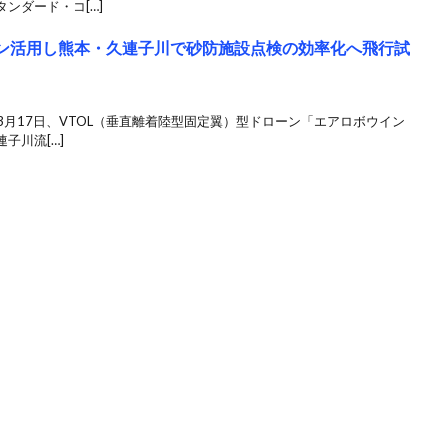
ンダード・コ[…]
ーン活用し熊本・久連子川で砂防施設点検の効率化へ飛行試
は3月17日、VTOL（垂直離着陸型固定翼）型ドローン「エアロボウイン
子川流[…]