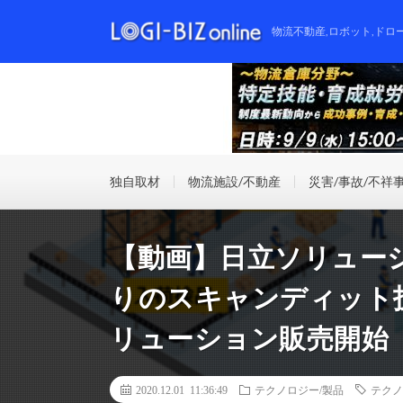
物流不動産,ロボット,ドロ
独自取材
物流施設/不動産
災害/事故/不祥
【動画】日立ソリュー
りのスキャンディット
リューション販売開始
2020.12.01 11:36:49
テクノロジー/製品
テクノ