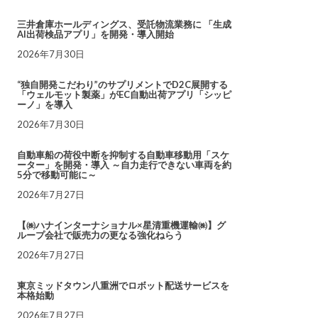
三井倉庫ホールディングス、受託物流業務に 「生成
AI出荷検品アプリ」を開発・導入開始
2026年7月30日
“独自開発こだわり”のサプリメントでD2C展開する
「ウェルモット製薬」がEC自動出荷アプリ「シッピ
ーノ」を導入
2026年7月30日
自動車船の荷役中断を抑制する自動車移動用「スケ
ーター」を開発・導入 ～自力走行できない車両を約
5分で移動可能に～
2026年7月27日
【㈱ハナインターナショナル×星清重機運輸㈱】グ
ループ会社で販売力の更なる強化ねらう
2026年7月27日
東京ミッドタウン八重洲でロボット配送サービスを
本格始動
2026年7月27日