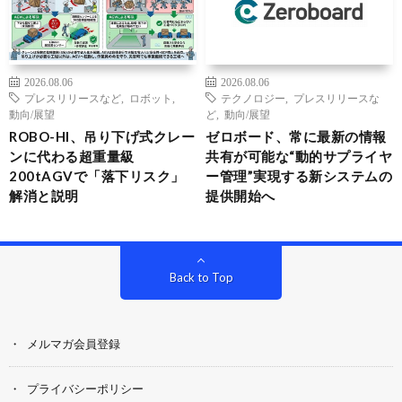
2026.08.06
2026.08.06
プレスリリースなど
,
ロボット
,
テクノロジー
,
プレスリリースな
動向/展望
ど
,
動向/展望
ROBO-HI、吊り下げ式クレー
ゼロボード、常に最新の情報
ンに代わる超重量級
共有が可能な“動的サプライヤ
200tAGVで「落下リスク」
ー管理”実現する新システムの
解消と説明
提供開始へ
Back to Top
メルマガ会員登録
プライバシーポリシー