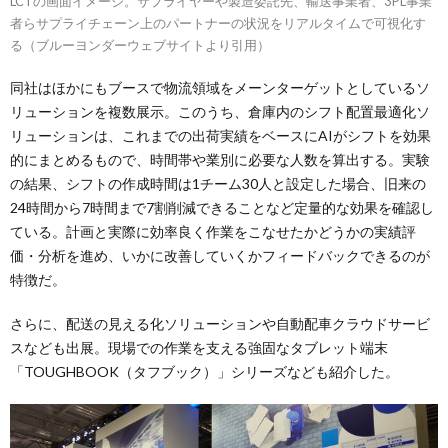
LCTの画面イメージ。サプライヤーや製造委託先、輸送事業者、3PL事業
者らサプライチェーン上のパートナーの状況をリアルタイムで可視化す
る（ブルーヨンダーウェブサイトより引用）
同社はほかにもブースで物流領域をメーンターゲットとしているソ
リューションを複数展示。このうち、倉庫内のシフト配置最適化ソ
リューションは、これまでの出荷実績をベースにAIがシフトを効果
的にまとめるもので、時間帯や業別に必要な人数を算出する。実験
の結果、シフトの作成時間は1チーム30人と設定した場合、旧来の
24時間から7時間まで7割削減できることなど定量的な効果を確認し
ている。計画と実際に効率良く作業をこなせたかどうかの実績評
価・分析を進め、いかに改善していくかフィードバックできるのが
特徴だ。
さらに、配送の見える化ソリューションや自動配車クラウドサービ
スなども出展。現場での作業を支える強固なタブレット端末
「TOUGHBOOK（タフブック）」シリーズなども紹介した。