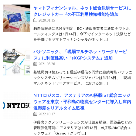
ヤマトフィナンシャル、ネット総合決済サービスに
クレジットカードの不正利用検知機能を追加
2020.01.15
独自情報基に危険度判定、EC・通販事業者に通知 ヤマトホ
ールディングスは1月14日、傘下でインターネット決済など
を手掛けるヤマトフィナンシャルがネット[…]
パナソニック、「現場マルチネットワークサービ
ス」に利便性高い「sXGPシステム」追加
2021.05.26
基地局切り替わっても通話や通信を円滑に継続可能 パナソニ
ックシステムソリューションズジャパンは5月26日、「現場
マルチネットワークサービス」における無[…]
NTTロジスコ、アステリアのAI搭載IoT総合エッジ
ウェアを東京・平和島の物流センターに導入し庫内
温湿度をリアルタイム監視
2022.10.17
伊藤忠テクノソリューションズが仕組み構築、医薬品などの
管理強化可能に アステリアは10月13日、AI搭載のIoT統合エ
ッジウェア「Gravio（グラヴ[…]