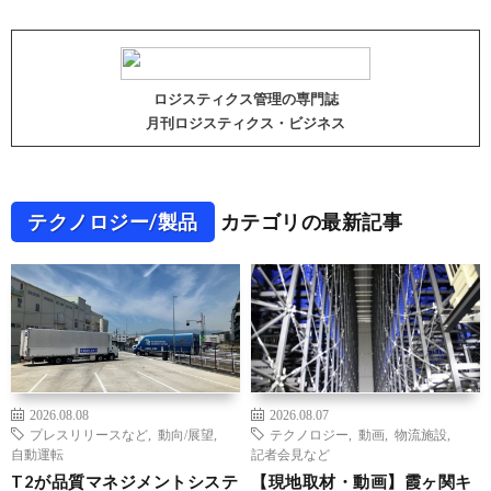
ロジスティクス管理の専門誌
月刊ロジスティクス・ビジネス
テクノロジー/製品
カテゴリの最新記事
2026.08.08
2026.08.07
プレスリリースなど
,
動向/展望
,
テクノロジー
,
動画
,
物流施設
,
自動運転
記者会見など
T2が品質マネジメントシステ
【現地取材・動画】霞ヶ関キ