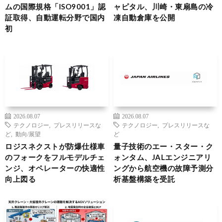
ムの国際規格「ISO9001」認
ャピタル、川崎・東扇島の冷
証取得、自動運転分野で国内
凍自動倉庫を公開
初
2026.08.07
2026.08.07
テクノロジー
,
プレスリリースな
テクノロジー
,
プレスリリースな
ど
,
動向/展望
ど
ロジスネクストが防爆仕様車
量子技術のエー・スター・ク
のフォークをフルモデルチェ
ォンタム、JALエンジニアリ
ンジ、オペレーターの快適性
ングから航空機の故障予測分
向上図る
析基盤構築を受託