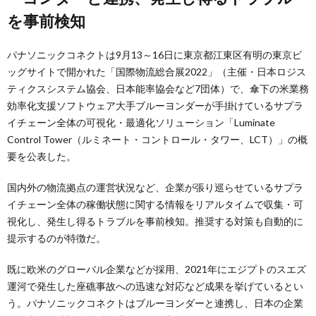
を事前検知
パナソニックコネクトは9月13～16日に東京都江東区有明の東京ビ
ッグサイトで開かれた「国際物流総合展2022」（主催・日本ロジス
ティクスシステム協会、日本能率協会など7団体）で、傘下の米業務
効率化支援ソフトウェア大手ブルーヨンダーが手掛けているサプラ
イチェーン全体の可視化・最適化ソリューション「Luminate
Control Tower（ルミネート・コントロール・タワー、LCT）」の概
要を公表した。
国内外の物流拠点の運営状況など、企業が張り巡らせているサプラ
イチェーン全体の稼働状態に関する情報をリアルタイムで収集・可
視化し、発生し得るトラブルを事前検知。推奨する対策も自動的に
提示するのが特徴だ。
既に欧米のグローバル企業などが採用、2021年にエジプトのスエズ
運河で発生した座礁事故への迅速な対応など成果を挙げているとい
う。パナソニックコネクトはブルーヨンダーと連携し、日本の企業