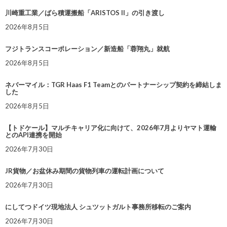
川崎重工業／ばら積運搬船「ARISTOS II」の引き渡し
2026年8月5日
フジトランスコーポレーション／新造船「蓉翔丸」就航
2026年8月5日
ネバーマイル：TGR Haas F1 Teamとのパートナーシップ契約を締結しま
した
2026年8月5日
【トドケール】マルチキャリア化に向けて、2026年7月よりヤマト運輸
とのAPI連携を開始
2026年7月30日
JR貨物／お盆休み期間の貨物列車の運転計画について
2026年7月30日
にしてつドイツ現地法人 シュツットガルト事務所移転のご案内
2026年7月30日