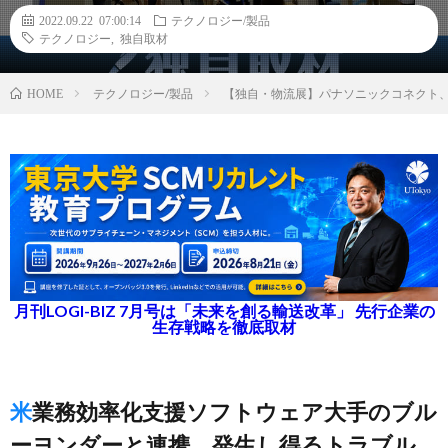
2022.09.22 07:00:14
テクノロジー/製品
テクノロジー
,
独自取材
テクノロジー/製品
【独自・物流展】パナソニックコネクト
HOME
月刊LOGI-BIZ 7月号は「未来を創る輸送改革」 先行企業の
生存戦略を徹底取材
米業務効率化支援ソフトウェア大手のブル
ーヨンダーと連携、発生し得るトラブル