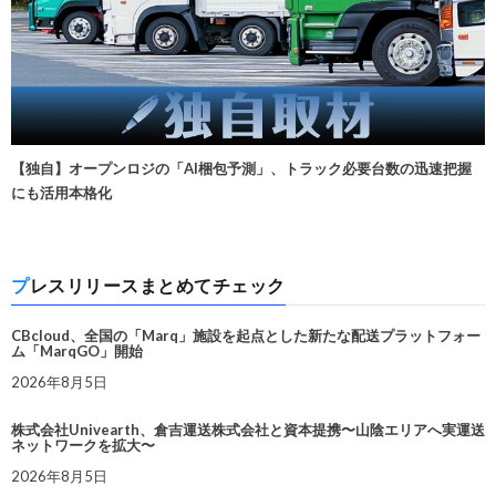
【独自】オープンロジの「AI梱包予測」、トラック必要台数の迅速把握
にも活用本格化
プレスリリースまとめてチェック
CBcloud、全国の「Marq」施設を起点とした新たな配送プラットフォー
ム「MarqGO」開始
2026年8月5日
株式会社Univearth、倉吉運送株式会社と資本提携〜山陰エリアへ実運送
ネットワークを拡大〜
2026年8月5日