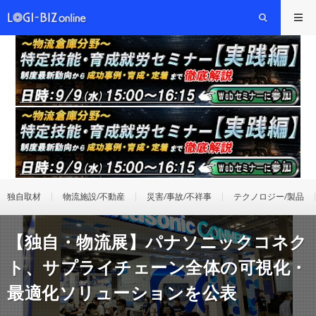
独自取材
物流施設/不動産
災害/事故/不祥事
テクノロジー/製品
【独自・物流展】パナソニックコネク
ト、サプライチェーン全体の可視化・
最適化ソリューションを公表