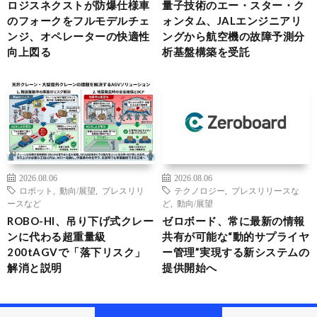
ロジスネクストが防爆仕様車
量子技術のエー・スター・ク
のフォークをフルモデルチェ
ォンタム、JALエンジニアリ
ンジ、オペレーターの快適性
ングから航空機の故障予測分
向上図る
析基盤構築を受託
2026.08.06
2026.08.06
ロボット
,
動向/展望
,
プレスリリ
テクノロジー
,
プレスリリースな
ースなど
ど
,
動向/展望
ROBO-HI、吊り下げ式クレー
ゼロボード、常に最新の情報
ンに代わる超重量級
共有が可能な“動的サプライヤ
200tAGVで「落下リスク」
ー管理”実現する新システムの
解消と説明
提供開始へ