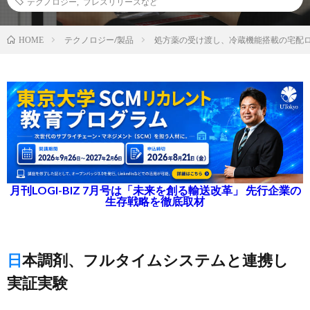
テクノロジー
,
プレスリリースなど
テクノロジー/製品
処方薬の受け渡し、冷蔵機能搭載の宅配ロ
HOME
月刊LOGI-BIZ 7月号は「未来を創る輸送改革」 先行企業の
生存戦略を徹底取材
日本調剤、フルタイムシステムと連携し
実証実験