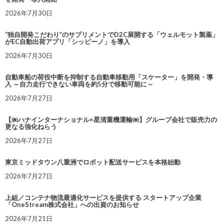
2026年7月30日
“独自開発こだわり”のサプリメントでD2C展開する「ウェルモット製薬」
がEC自動出荷アプリ「シッピーノ」を導入
2026年7月30日
自動車船の荷役中断を抑制する自動車移動用「スケーター」を開発・導
入 ～自力走行できない車両を約5分で移動可能に～
2026年7月27日
【㈱ハナインターナショナル×星清重機運輸㈱】グループ会社で販売力の
更なる強化ねらう
2026年7月27日
東京ミッドタウン八重洲でロボット配送サービスを本格始動
2026年7月27日
上組／コンテナ物流最適化サービスを提供する スタートアップ企業
「OneStream株式会社」への出資のお知らせ
2026年7月21日