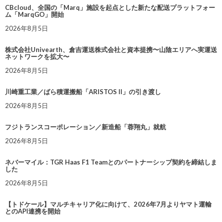
CBcloud、全国の「Marq」施設を起点とした新たな配送プラットフォー
ム「MarqGO」開始
2026年8月5日
株式会社Univearth、倉吉運送株式会社と資本提携〜山陰エリアへ実運送
ネットワークを拡大〜
2026年8月5日
川崎重工業／ばら積運搬船「ARISTOS II」の引き渡し
2026年8月5日
フジトランスコーポレーション／新造船「蓉翔丸」就航
2026年8月5日
ネバーマイル：TGR Haas F1 Teamとのパートナーシップ契約を締結しま
した
2026年8月5日
【トドケール】マルチキャリア化に向けて、2026年7月よりヤマト運輸
とのAPI連携を開始