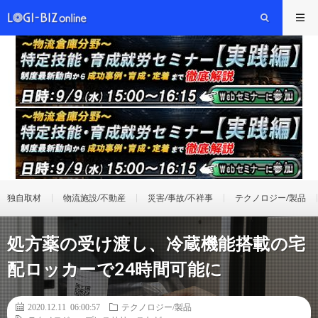
独自取材
物流施設/不動産
災害/事故/不祥事
テクノロジー/製品
処方薬の受け渡し、冷蔵機能搭載の宅
配ロッカーで24時間可能に
2020.12.11 06:00:57
テクノロジー/製品