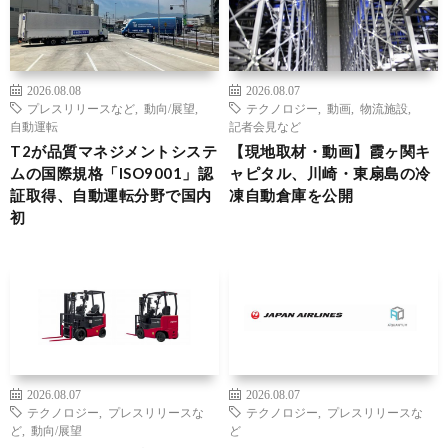
2026.08.08
2026.08.07
プレスリリースなど
,
動向/展望
,
テクノロジー
,
動画
,
物流施設
,
自動運転
記者会見など
T2が品質マネジメントシステ
【現地取材・動画】霞ヶ関キ
ムの国際規格「ISO9001」認
ャピタル、川崎・東扇島の冷
証取得、自動運転分野で国内
凍自動倉庫を公開
初
2026.08.07
2026.08.07
テクノロジー
,
プレスリリースな
テクノロジー
,
プレスリリースな
ど
,
動向/展望
ど