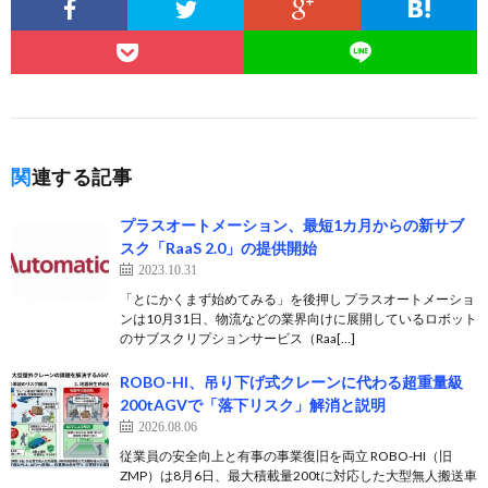
関連する記事
プラスオートメーション、最短1カ月からの新サブ
スク「RaaS 2.0」の提供開始
2023.10.31
「とにかくまず始めてみる」を後押し プラスオートメーショ
ンは10月31日、物流などの業界向けに展開しているロボット
のサブスクリプションサービス（Raa[…]
ROBO-HI、吊り下げ式クレーンに代わる超重量級
200tAGVで「落下リスク」解消と説明
2026.08.06
従業員の安全向上と有事の事業復旧を両立 ROBO-HI（旧
ZMP）は8月6日、最大積載量200tに対応した大型無人搬送車