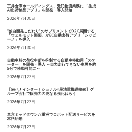
三井倉庫ホールディングス、受託物流業務に 「生成
AI出荷検品アプリ」を開発・導入開始
2026年7月30日
“独自開発こだわり”のサプリメントでD2C展開する
「ウェルモット製薬」がEC自動出荷アプリ「シッピ
ーノ」を導入
2026年7月30日
自動車船の荷役中断を抑制する自動車移動用「スケ
ーター」を開発・導入 ～自力走行できない車両を約
5分で移動可能に～
2026年7月27日
【㈱ハナインターナショナル×星清重機運輸㈱】グ
ループ会社で販売力の更なる強化ねらう
2026年7月27日
東京ミッドタウン八重洲でロボット配送サービスを
本格始動
2026年7月27日