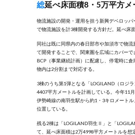
総延べ床面積8・5万平方
物流施設の開発・運用を担う新興デベロッパ
で物流施設を計3棟開発する方針だ。延べ床面
同社は既に同県内の春日部市や加須市で物流
て開発することで、関東圏を広域にカバーで
BCP（事業継続計画）に配慮し、停電時に
物内は2分割まで対応する。
3棟のうち第1弾となる「LOGILAND（ロ
4407平方メートルを計画している。今年11
伊勢崎線の南羽生駅から約1・3キロメートル
位置している。
残る2棟は「LOGILAND羽生Ⅱ」と「LOG
て、延べ床面積は2万4998平方メートルを