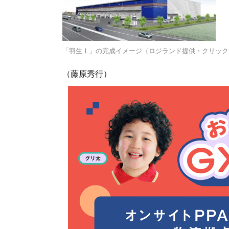
「羽生Ⅰ」の完成イメージ（ロジランド提供・クリック
（藤原秀行）