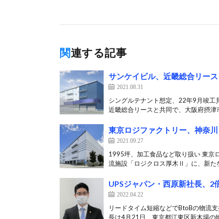
関連する記事
サンケイビル、近畿総合リース
2021.08.31
シングルテナント想定、22年9月竣工
近畿総合リースと共同で、大阪府摂津市
東京ロジファクトリー、神奈川
2021.09.27
1995坪、加工食品など取り扱い 東
流施設「ロジクロス厚木Ⅱ」に、新たな
UPSジャパン・西原新社長、
2022.04.22
リードタイム短縮などでBtoBの物流支
長は4月21日、東京都江東区新木場の物