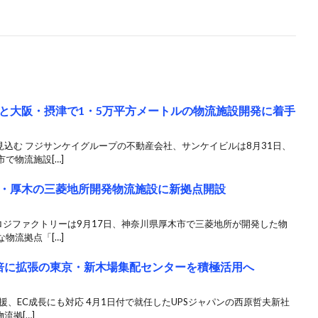
と大阪・摂津で1・5万平方メートルの物流施設開発に着手
見込む フジサンケイグループの不動産会社、サンケイビルは8月31日、
で物流施設[…]
・厚木の三菱地所開発物流施設に新拠点開設
京ロジファクトリーは9月17日、神奈川県厚木市で三菱地所が開発した物
物流拠点「[…]
2倍に拡張の東京・新木場集配センターを積極活用へ
援、EC成長にも対応 4月1日付で就任したUPSジャパンの西原哲夫新社
流拠[…]