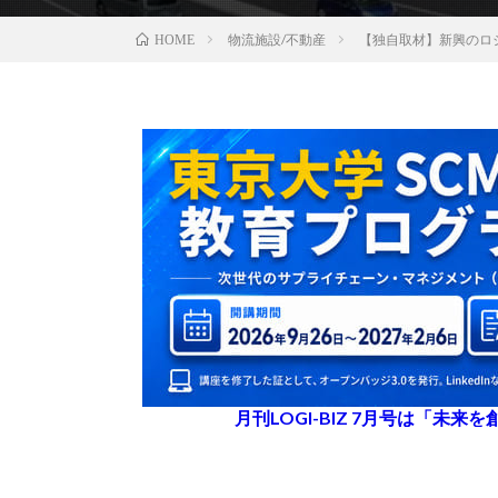
物流施設/不動産
【独自取材】新興のロ
HOME
月刊LOGI-BIZ 7月号は「未