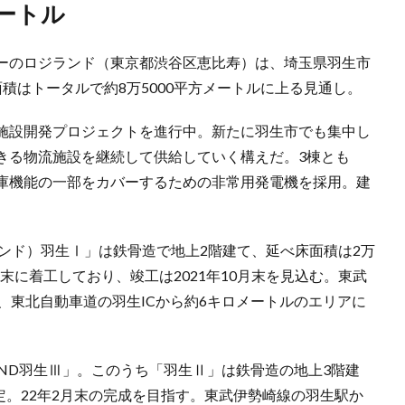
メートル
ーのロジランド（東京都渋谷区恵比寿）は、埼玉県羽生市
積はトータルで約8万5000平方メートルに上る見通し。
施設開発プロジェクトを進行中。新たに羽生市でも集中し
きる物流施設を継続して供給していく構えだ。3棟とも
倉庫機能の一部をカバーするための非常用発電機を採用。建
ジランド）羽生Ⅰ」は鉄骨造で地上2階建て、延べ床面積は2万
月末に着工しており、竣工は2021年10月末を見込む。東武
、東北自動車道の羽生ICから約6キロメートルのエリアに
ILAND羽生Ⅲ」。このうち「羽生Ⅱ」は鉄骨造の地上3階建
想定。22年2月末の完成を目指す。東武伊勢崎線の羽生駅か