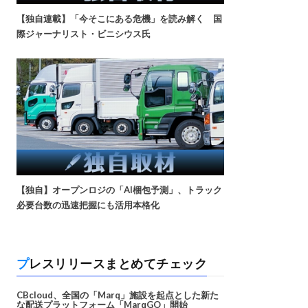
【独自連載】「今そこにある危機」を読み解く 国
際ジャーナリスト・ビニシウス氏
【独自】オープンロジの「AI梱包予測」、トラック
必要台数の迅速把握にも活用本格化
プレスリリースまとめてチェック
CBcloud、全国の「Marq」施設を起点とした新た
な配送プラットフォーム「MarqGO」開始