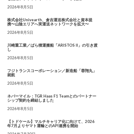
2026年8月5日
株式会社Univearth、倉吉運送株式会社と資本提
携〜山陰エリアへ実運送ネットワークを拡大〜
2026年8月5日
川崎重工業／ばら積運搬船「ARISTOS II」の引き渡
し
2026年8月5日
フジトランスコーポレーション／新造船「蓉翔丸」
就航
2026年8月5日
ネバーマイル：TGR Haas F1 Teamとのパートナー
シップ契約を締結しました
2026年8月5日
【トドケール】マルチキャリア化に向けて、2026
年7月よりヤマト運輸とのAPI連携を開始
2026年7月30日