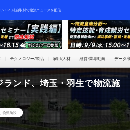
ーン,3PL,独自取材で物流ニュースを配信
事
テクノロジー/製品
雇用/人材
経営/業界動向
データ/
ジランド、埼玉・羽生で物流施
,
物流施設