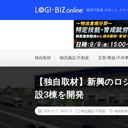
物流不動産,ロボット,ドロ
独自取材
物流施設/不動産
災害/事故/不祥
【独自取材】新興のロ
設3棟を開発
2020.12.17 06:01:55
物流施設/不動産
独自取材